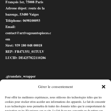
François 1er, 75008 Paris
Adresse dépot
: route de la
bazouge, 53480 Vaiges
Téléphone
: 0698100093
Email
:
contact@arrivagesautopieces.c
om
Siret
: 939 180 048 00018
REP
: FR471351_01TULV
LUCID
: DE4257822110286
.gtranslate_wrapper
Gérer le consentement
Accessibilité
Pour offrir les meilleures expériences, nous utilisons des technologies telles que les
cookies pour stocker et/ou accéder aux informations des appareils. Le fait de consentir
Mon Compte
à ces technologies nous permettra de traiter des données telles que le comportement de
navigation ou les ID uniques sur ce site. Le fait de ne pas consentir ou de retirer son