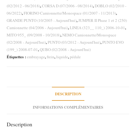
Bipper
,
,
(02/2012 - 06/2018)
CORSA D (07/2006 - 08/2014)
DOBLO (02/2010 -
Citroen
,
,
06/2022)
FIORINO Camionnette/Monospace (01/2007 - 11/2013)
Nemo
,
GRANDE PUNTO (10/2005 - Aujourd'hui)
JUMPER II Phase 1 et 2 (250)
1.3
,
,
Camionnette (04/2006 - Aujourd'hui)
LINEA (323__ 110_) 2006-10-01
HDI
,
MITO 955_ (09/2008 - 10/2018)
NEMO Camionnette/Monospace
,
,
(02/2008 - Aujourd'hui)
PUNTO (03/2012 - Aujourd'hui)
PUNTO EVO
,
(199_) 2008-07-01
QUBO (02/2008 - Aujourd'hui)
Étiquettes :
,
,
,
embrayage
frein
liquide
pédale
DESCRIPTION
INFORMATIONS COMPLÉMENTAIRES
Description