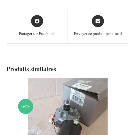
Opens
Opens
in
in
a
a
Partager sur Facebook
Envoyer ce produit par e-mail
new
new
window
window
Produits similaires
-50%