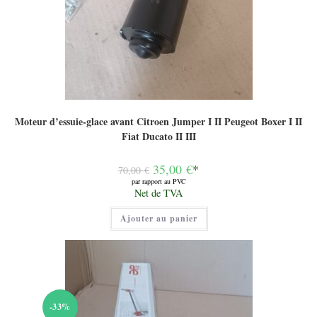
Moteur d’essuie-glace avant Citroen Jumper I II Peugeot Boxer I II
Fiat Ducato II III
Le
35,00
€
*
70,00
€
prix
par rapport au PVC
initial
Le
Net de TVA
était :
prix
70,00 €.
actuel
Ajouter au panier
est :
35,00 €.
-33%