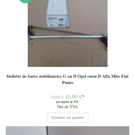
biellette de barre stabilisatrice G ou D Opel corsa D Alfa Mito Fiat
Punto
Le
10,00
€
*
15,00
€
prix
par rapport au PVC
initial
Le
Net de TVA
était :
prix
15,00 €.
actuel
Ajouter au panier
est :
10,00 €.