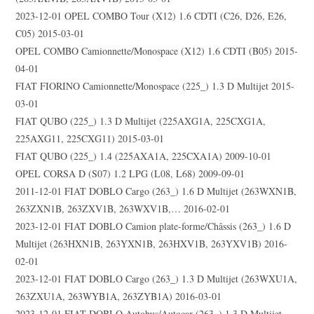
2023-12-01 OPEL COMBO Tour (X12) 1.6 CDTI (C26, D26, E26,
C05) 2015-03-01
OPEL COMBO Camionnette/Monospace (X12) 1.6 CDTI (B05) 2015-
04-01
FIAT FIORINO Camionnette/Monospace (225_) 1.3 D Multijet 2015-
03-01
FIAT QUBO (225_) 1.3 D Multijet (225AXG1A, 225CXG1A,
225AXG11, 225CXG11) 2015-03-01
FIAT QUBO (225_) 1.4 (225AXA1A, 225CXA1A) 2009-10-01
OPEL CORSA D (S07) 1.2 LPG (L08, L68) 2009-09-01
2011-12-01 FIAT DOBLO Cargo (263_) 1.6 D Multijet (263WXN1B,
263ZXN1B, 263ZXV1B, 263WXV1B,… 2016-02-01
2023-12-01 FIAT DOBLO Camion plate-forme/Châssis (263_) 1.6 D
Multijet (263HXN1B, 263YXN1B, 263HXV1B, 263YXV1B) 2016-
02-01
2023-12-01 FIAT DOBLO Cargo (263_) 1.3 D Multijet (263WXU1A,
263ZXU1A, 263WYB1A, 263ZYB1A) 2016-03-01
2023-12-01 FIAT DOBLO Autobus/Autocar (263_) 1.3 D Multijet