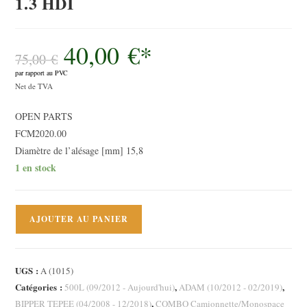
1.3 HDI
40,00
€
*
Le
prix
75,00
€
initial
par rapport au PVC
était :
Le
75,00 €.
Net de TVA
prix
OPEN PARTS
actuel
FCM2020.00
est :
Diamètre de l’alésage [mm] 15,8
40,00 €.
1 en stock
quantité
AJOUTER AU PANIER
de
Cylindre
émetteur,
UGS :
A (1015)
embrayage
Catégories :
,
,
500L (09/2012 - Aujourd'hui)
ADAM (10/2012 - 02/2019)
Peugeot
,
BIPPER TEPEE (04/2008 - 12/2018)
COMBO Camionnette/Monospace