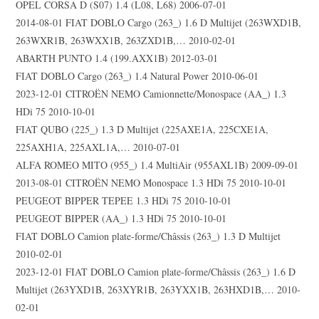
OPEL CORSA D (S07) 1.4 (L08, L68) 2006-07-01
2014-08-01 FIAT DOBLO Cargo (263_) 1.6 D Multijet (263WXD1B,
263WXR1B, 263WXX1B, 263ZXD1B,… 2010-02-01
ABARTH PUNTO 1.4 (199.AXX1B) 2012-03-01
FIAT DOBLO Cargo (263_) 1.4 Natural Power 2010-06-01
2023-12-01 CITROËN NEMO Camionnette/Monospace (AA_) 1.3
HDi 75 2010-10-01
FIAT QUBO (225_) 1.3 D Multijet (225AXE1A, 225CXE1A,
225AXH1A, 225AXL1A,… 2010-07-01
ALFA ROMEO MITO (955_) 1.4 MultiAir (955AXL1B) 2009-09-01
2013-08-01 CITROËN NEMO Monospace 1.3 HDi 75 2010-10-01
PEUGEOT BIPPER TEPEE 1.3 HDi 75 2010-10-01
PEUGEOT BIPPER (AA_) 1.3 HDi 75 2010-10-01
FIAT DOBLO Camion plate-forme/Châssis (263_) 1.3 D Multijet
2010-02-01
2023-12-01 FIAT DOBLO Camion plate-forme/Châssis (263_) 1.6 D
Multijet (263YXD1B, 263XYR1B, 263YXX1B, 263HXD1B,… 2010-
02-01