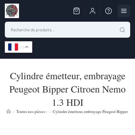
FR
Skip
to
Cylindre émetteur, embrayage
content
Peugeot Bipper Citroen Nemo
1.3 HDI
>
Toutes nos pièces :
>
Cylindre émetteur, embrayage Peugeot Bipper Ci