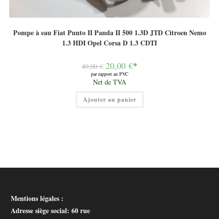
Pompe à eau Fiat Punto II Panda II 500 1.3D JTD Citroen Nemo
1.3 HDI Opel Corsa D 1.3 CDTI
Le
20,00
€
*
40,00
€
prix
par rapport au PVC
initial
Le
Net de TVA
était :
prix
40,00 €.
actuel
Ajouter au panier
est :
20,00 €.
Mentions légales :
Adresse siège social
: 60 rue