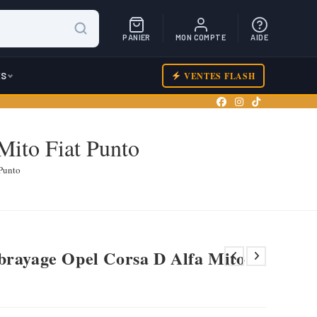
PANIER
MON COMPTE
AIDE
ES
VENTES FLASH
Mito Fiat Punto
 Punto
brayage Opel Corsa D Alfa Mito