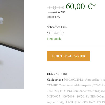
60,00
€
*
Le
prix
100,00
€
initial
par rapport au PVC
était :
Le
100,00 €.
Net de TVA
prix
Schaeffler LuK
actuel
511 0626 10
est :
1 en stock
60,00 €.
quantité
AJOUTER AU PANIER
de
Cylindre
émetteur,
UGS :
A (1018)
embrayage
Catégories :
,
500L (09/2012 - Aujourd'hui)
A
Opel
COMBO Camionnette/Monospace (02/2012 -
Corsa
,
06/2022)
FIORINO Camionnette/Monospace 
D
,
MITO 955_ (09/2008 - 10/2018)
NEMO Camio
Alfa
,
,
Aujourd'hui)
PUNTO (09/1999 - 07/2012)
P