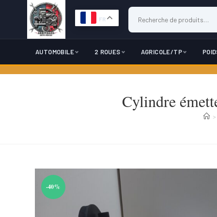
FR
AUTOMOBILE
2 ROUES
AGRICOLE/TP
POI
Skip
to
Cylindre émett
content
>
-40%