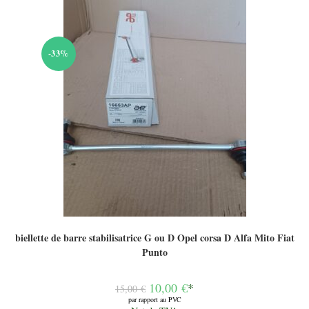
-33%
biellette de barre stabilisatrice G ou D Opel corsa D Alfa Mito Fiat
Punto
Le
10,00
€
*
15,00
€
prix
par rapport au PVC
initial
Le