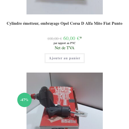
Cylindre émetteur, embrayage Opel Corsa D Alfa Mito Fiat Punto
Le
60,00
€
*
100,00
€
prix
par rapport au PVC
initial
Le
Net de TVA
était :
prix
100,00 €.
actuel
Ajouter au panier
est :
60,00 €.
-47%