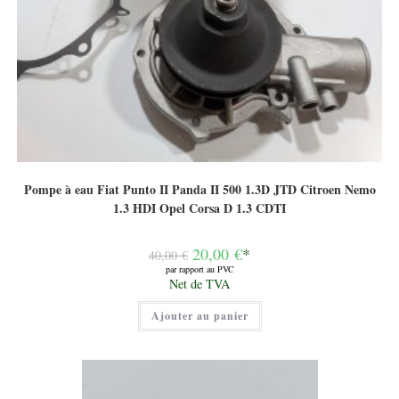
Pompe à eau Fiat Punto II Panda II 500 1.3D JTD Citroen Nemo
1.3 HDI Opel Corsa D 1.3 CDTI
Le
20,00
€
*
40,00
€
prix
par rapport au PVC
initial
Le
Net de TVA
était :
prix
40,00 €.
actuel
Ajouter au panier
est :
20,00 €.