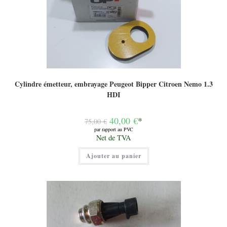
Cylindre émetteur, embrayage Peugeot Bipper Citroen Nemo 1.3
HDI
Le
40,00
€
*
75,00
€
prix
par rapport au PVC
initial
Le
Net de TVA
était :
prix
75,00 €.
actuel
Ajouter au panier
est :
40,00 €.