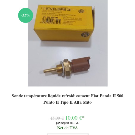
-33%
Sonde température liquide refroidissement Fiat Panda II 500
Punto II Tipo II Alfa Mito
Le
10,00
€
*
15,00
€
prix
par rapport au PVC
initial
Le
Net de TVA
était :
prix
15,00 €.
actuel