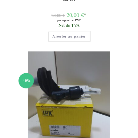
Le
20,00
€
*
28,00
€
prix
par rapport au PVC
initial
Le
Net de TVA
était :
prix
28,00 €.
actuel
Ajouter au panier
est :
20,00 €.
-40%