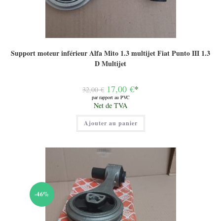
Support moteur inférieur Alfa Mito 1.3 multijet Fiat Punto III 1.3
D Multijet
Le
17,00
€
*
32,00
€
prix
par rapport au PVC
initial
Le
Net de TVA
était :
prix
32,00 €.
actuel
Ajouter au panier
est :
17,00 €.
-46%