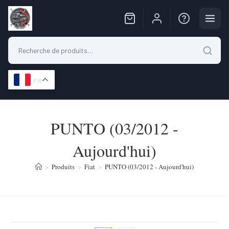
FR
Skip
to
PUNTO (03/2012 -
content
Aujourd'hui)
>
Produits
>
Fiat
>
PUNTO (03/2012 - Aujourd'hui)