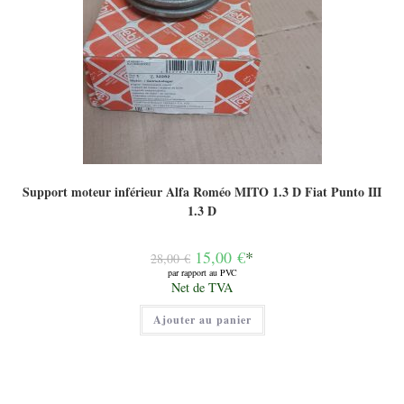
Support moteur inférieur Alfa Roméo MITO 1.3 D Fiat Punto III
1.3 D
Le
15,00
€
*
28,00
€
prix
par rapport au PVC
initial
Le
Net de TVA
était :
prix
28,00 €.
actuel
Ajouter au panier
est :
15,00 €.