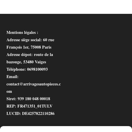
Mentions légales :
Adresse siège social
: 60 rue
François 1er, 75008 Paris
Adresse dépot
: route de la
bazouge, 53480 Vaiges
Téléphone
: 0698100093
Email
:
contact@arrivagesautopieces.c
om
Siret
: 939 180 048 00018
REP
: FR471351_01TULV
LUCID
: DE4257822110286