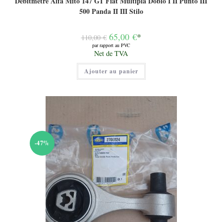
Débitmètre Alfa Mito 147 GT Fiat Multipla Doblo I II Punto III
500 Panda II III Stilo
Le
65,00
€
*
110,00
€
prix
par rapport au PVC
initial
Le
Net de TVA
était :
prix
110,00 €.
actuel
Ajouter au panier
est :
65,00 €.
-47%