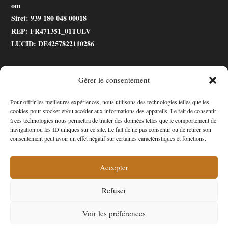
om
Siret
: 939 180 048 00018
REP
: FR471351_01TULV
LUCID
: DE4257822110286
Gérer le consentement
.gtranslate_wrapper
Pour offrir les meilleures expériences, nous utilisons des technologies telles que les
cookies pour stocker et/ou accéder aux informations des appareils. Le fait de consentir
Accessibilité
à ces technologies nous permettra de traiter des données telles que le comportement de
navigation ou les ID uniques sur ce site. Le fait de ne pas consentir ou de retirer son
consentement peut avoir un effet négatif sur certaines caractéristiques et fonctions.
Mon Compte
Contact
Accepter
Refuser
Confidentialité et cookies
Conditions Générales
Voir les préférences
Politique de cookies (UE)
A propos de nous