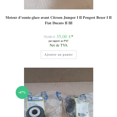
Moteur d’essuie-glace avant Citroen Jumper I II Peugeot Boxer I II
Fiat Ducato II III
Le
35,00
€
*
70,00
€
prix
par rapport au PVC
initial
Le
Net de TVA
était :
prix
70,00 €.
actuel
Ajouter au panier
est :
35,00 €.
-47%