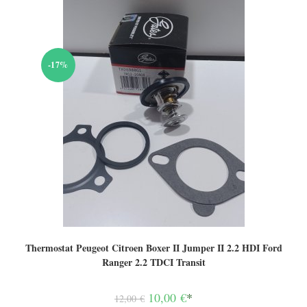
-17%
Thermostat Peugeot Citroen Boxer II Jumper II 2.2 HDI Ford
Ranger 2.2 TDCI Transit
Le
10,00
€
*
12,00
€
prix