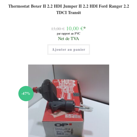
Thermostat Boxer II 2.2 HDI Jumper II 2.2 HDI Ford Ranger 2.2
TDCI Transit
Le
10,00
€
*
13,00
€
prix
par rapport au PVC
initial
Le
Net de TVA
était :
prix
13,00 €.
actuel
Ajouter au panier
est :
10,00 €.
-47%