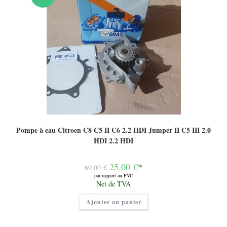
Pompe à eau Citroen C8 C5 II C6 2.2 HDI Jumper II C5 III 2.0
HDI 2.2 HDI
Le
25,00
€
*
69,00
€
prix
par rapport au PVC
initial
Le
Net de TVA
était :
prix
69,00 €.
actuel
Ajouter au panier
est :
25,00 €.