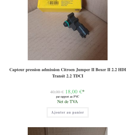
Capteur pression admission Citroen Jumper II Boxer II 2.2 HDI
Transit 2.2 TDCI
Le
18,00
€
*
40,00
€
prix
par rapport au PVC
initial
Le
Net de TVA
était :
prix
40,00 €.
actuel
Ajouter au panier
est :
18,00 €.