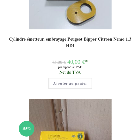
Cylindre émetteur, embrayage Peugeot Bipper Citroen Nemo 1.3
HDI
Le
40,00
€
*
75,00
€
prix
par rapport au PVC
initial
Le
Net de TVA
était :
prix
75,00 €.
actuel
Ajouter au panier
est :
40,00 €.
-55%