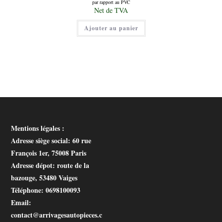
par rapport au PVC
initial
Le
Net de TVA
était :
prix
50,00 €.
actuel
Ajouter au panier
est :
30,00 €.
Mentions légales :
Adresse siège social
: 60 rue
François 1er, 75008 Paris
Adresse dépot
: route de la
bazouge, 53480 Vaiges
Téléphone
: 0698100093
Email
:
contact@arrivagesautopieces.c