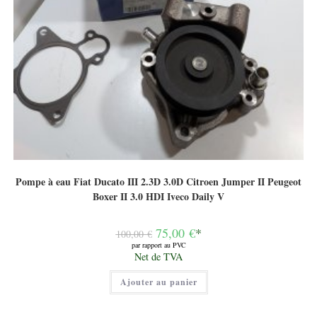
Pompe à eau Fiat Ducato III 2.3D 3.0D Citroen Jumper II Peugeot
Boxer II 3.0 HDI Iveco Daily V
Le
75,00
€
*
100,00
€
prix
par rapport au PVC
initial
Le
Net de TVA
était :
prix
100,00 €.
actuel
Ajouter au panier
est :
75,00 €.