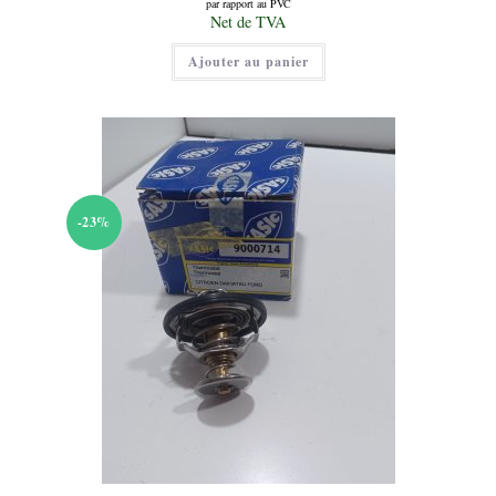
par rapport au PVC
initial
Le
Net de TVA
était :
prix
12,00 €.
actuel
Ajouter au panier
est :
10,00 €.
-23%