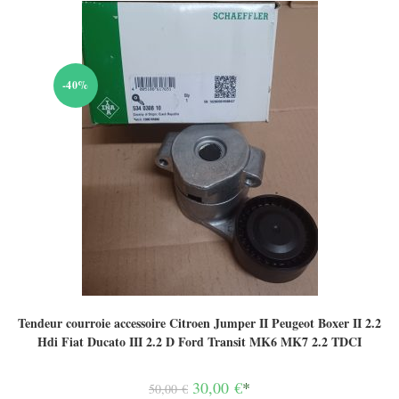
-40%
Tendeur courroie accessoire Citroen Jumper II Peugeot Boxer II 2.2
Hdi Fiat Ducato III 2.2 D Ford Transit MK6 MK7 2.2 TDCI
Le
30,00
€
*
50,00
€
prix