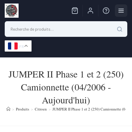
FR
Skip
to
JUMPER II Phase 1 et 2 (250)
content
Camionnette (04/2006 -
Aujourd'hui)
>
Produits
>
Citroen
>
JUMPER II Phase 1 et 2 (250) Camionnette (04/20