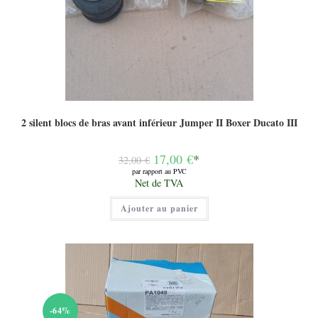
2 silent blocs de bras avant inférieur Jumper II Boxer Ducato III
Le
17,00
€
*
32,00
€
prix
par rapport au PVC
initial
Le
Net de TVA
était :
prix
32,00 €.
actuel
Ajouter au panier
est :
17,00 €.
-64%