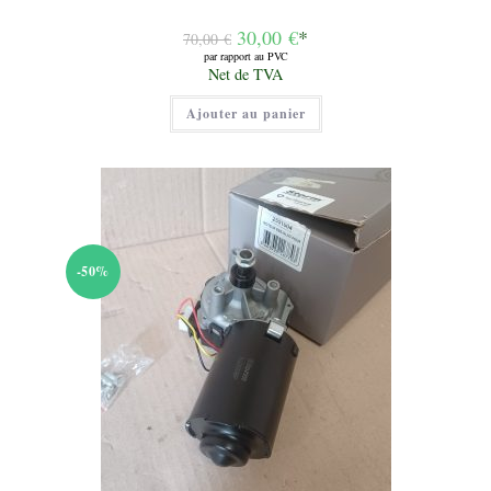
Le
30,00
€
*
70,00
€
prix
par rapport au PVC
initial
Le
Net de TVA
était :
prix
70,00 €.
actuel
Ajouter au panier
est :
30,00 €.
-50%