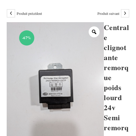
Produit précédent
Produit suivant
Central
e
-67%
clignot
ante
remorq
ue
poids
lourd
24v
Semi
remorq