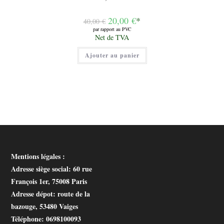
Le
20,00
€
*
40,00
€
prix
par rapport au PVC
initial
Le
Net de TVA
était :
prix
40,00 €.
actuel
Ajouter au panier
est :
20,00 €.
Mentions légales :
Adresse siège social
: 60 rue
François 1er, 75008 Paris
Adresse dépot
: route de la
bazouge, 53480 Vaiges
Téléphone
: 0698100093