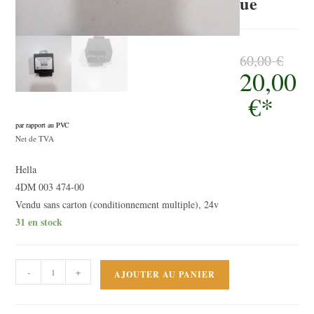
ue
60,00
€
20,00
Le
prix
initial
€
*
était :
60,00 €.
par rapport au PVC
Le
Net de TVA
prix
Hella
actuel
4DM 003 474-00
est :
Vendu sans carton (conditionnement multiple), 24v
20,00 €.
31 en stock
quantité
-
+
AJOUTER AU PANIER
de
Centrale