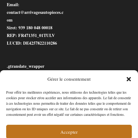
Email
:
contact@arrivagesautopieces.c
om
Siret
: 939 180 048 00018
REP
: FR471351_01TULV
LUCID
: DE4257822110286
.gtranslate_wrapper
Gérer le consentement
Accessibilité
Pour offrir les meilleures expériences, nous utilisons des technologies telles que les
cookies pour stocker et/ou accéder aux informations des appareils. Le fait de consentir
Mon Compte
à ces technologies nous permettra de traiter des données telles que le comportement de
navigation ou les ID uniques sur ce site. Le fait de ne pas consentir ou de retirer son
Contact
consentement peut avoir un effet négatif sur certaines caractéristiques et fonctions.
Accepter