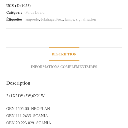
clignotante
UGS :
D (1053)
remorque
Catégorie :
Poids-Lourd
poids
Étiquettes :
,
,
,
,
ampoule
éclairage
feux
lampe
signalisation
lourd
24v
Semi
remorque
DESCRIPTION
INFORMATIONS COMPLÉMENTAIRES
Description
2+1X21W+5W,6X21W
OEN 1505.00  NEOPLAN
OEN 111 2435  SCANIA
OEN 20 223 029  SCANIA