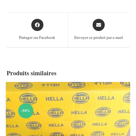
Opens
Opens
in
in
a
a
Partager sur Facebook
Envoyer ce produit par e-mail
new
new
window
window
Produits similaires
-50%