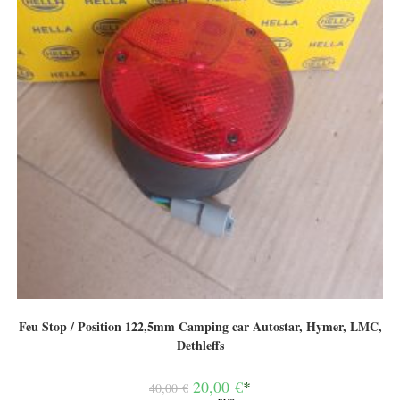
Feu Stop / Position 122,5mm Camping car Autostar, Hymer, LMC,
Dethleffs
Le
20,00
€
*
40,00
€
prix