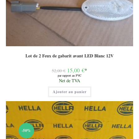
Lot de 2 Feux de gabarit avant LED Blanc 12V
Le
15,00
€
*
52,00
€
prix
par rapport au PVC
initial
Le
Net de TVA
était :
prix
52,00 €.
actuel
Ajouter au panier
est :
15,00 €.
-50%