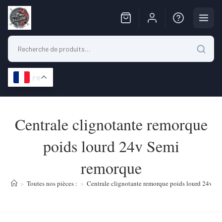
FR
Skip
to
Centrale clignotante remorque
content
poids lourd 24v Semi
remorque
>
Toutes nos pièces :
>
Centrale clignotante remorque poids lourd 24v S