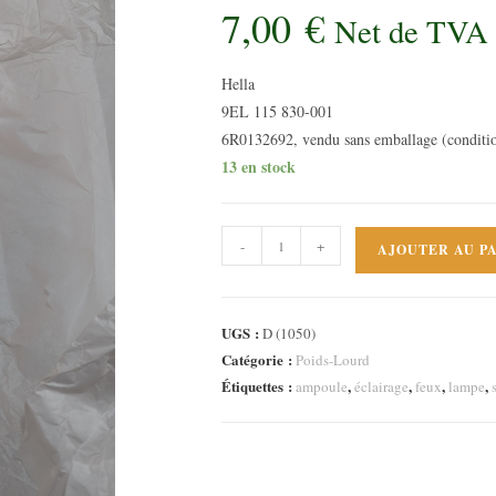
7,00
€
Net de TVA
Hella
9EL 115 830-001
6R0132692, vendu sans emballage (conditi
13 en stock
quantité
-
+
AJOUTER AU P
de
Cabochon
clignotant
UGS :
D (1050)
Mercedes
Catégorie :
Poids-Lourd
NG
Étiquettes :
,
,
,
,
ampoule
éclairage
feux
lampe
Poids
lourd
Neuf
Hella