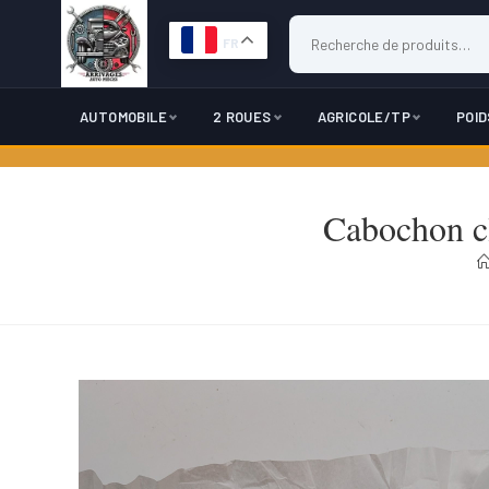
FR
AUTOMOBILE
2 ROUES
AGRICOLE/TP
POI
Skip
to
Cabochon c
content