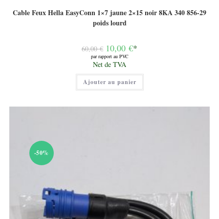
Cable Feux Hella EasyConn 1×7 jaune 2×15 noir 8KA 340 856-29
poids lourd
Le
10,00
€
*
60,00
€
prix
par rapport au PVC
initial
Le
Net de TVA
était :
prix
60,00 €.
actuel
Ajouter au panier
est :
10,00 €.
-50%