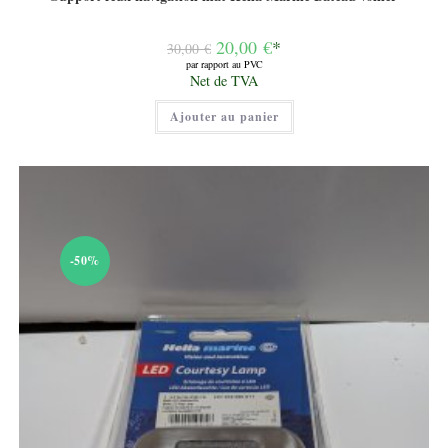
Le
20,00
€
*
30,00
€
prix
par rapport au PVC
initial
Le
Net de TVA
était :
prix
30,00 €.
actuel
Ajouter au panier
est :
20,00 €.
-50%