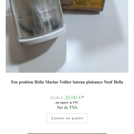
Feu position Hella Marine Voilier bateau plaisance Neuf Hella
Le
20,00
€
*
55,00
€
prix
par rapport au PVC
initial
Le
Net de TVA
était :
prix
55,00 €.
actuel
Ajouter au panier
est :
20,00 €.