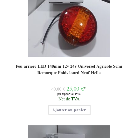
Feu arrière LED 140mm 12v 24v Universel Agricole Semi
Remorque Poids lourd Neuf Hella
Le
25,00
€
*
40,00
€
prix
par rapport au PVC
initial
Le
Net de TVA
était :
prix
40,00 €.
actuel
Ajouter au panier
est :
25,00 €.