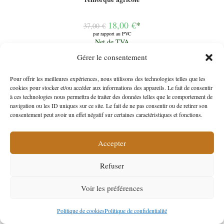
Le
18,00
€
*
37,00
€
prix
par rapport au PVC
initial
Le
Net de TVA
était :
prix
37,00 €.
actuel
Gérer le consentement
Ajouter au panier
est :
18,00 €.
Pour offrir les meilleures expériences, nous utilisons des technologies telles que les
cookies pour stocker et/ou accéder aux informations des appareils. Le fait de consentir
à ces technologies nous permettra de traiter des données telles que le comportement de
navigation ou les ID uniques sur ce site. Le fait de ne pas consentir ou de retirer son
consentement peut avoir un effet négatif sur certaines caractéristiques et fonctions.
-40%
Accepter
Refuser
Voir les préférences
Politique de cookies
Politique de confidentialité