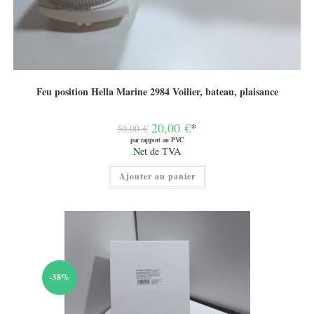
Feu position Hella Marine 2984 Voilier, bateau, plaisance
Le
20,00
€
*
50,00
€
prix
par rapport au PVC
initial
Le
Net de TVA
était :
prix
50,00 €.
actuel
Ajouter au panier
est :
20,00 €.
-38%