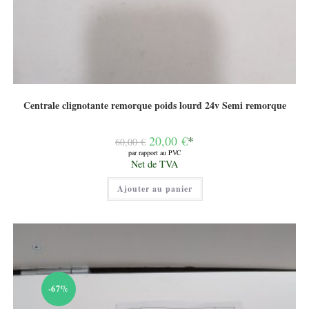
Centrale clignotante remorque poids lourd 24v Semi remorque
Le
20,00
€
*
60,00
€
prix
par rapport au PVC
initial
Le
Net de TVA
était :
prix
60,00 €.
actuel
Ajouter au panier
est :
20,00 €.
-67%