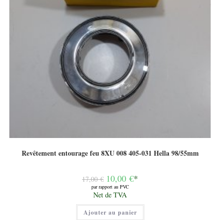
Revêtement entourage feu 8XU 008 405-031 Hella 98/55mm
Le
10,00
€
*
17,00
€
prix
par rapport au PVC
initial
Le
Net de TVA
était :
prix
17,00 €.
actuel
Ajouter au panier
est :
10,00 €.