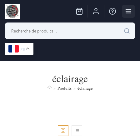
FR
Skip
to
éclairage
content
>
Produits
>
éclairage