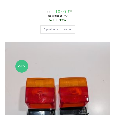
Le
10,00
€
*
30,00
€
prix
par rapport au PVC
initial
Le
Net de TVA
était :
prix
30,00 €.
actuel
Ajouter au panier
est :
10,00 €.
-50%