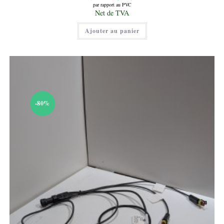
prix
par rapport au PVC
initial
Le
Net de TVA
était :
prix
25,00 €.
actuel
Ajouter au panier
est :
10,00 €.
-80%