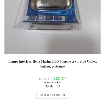
Lampe intérieur Hella Marine LED blanche et chrome Voilier,
bateau, plaisance
Le
30,00
€
*
60,00
€
prix
par rapport au PVC
initial
Le
Net de TVA
était :
prix
60,00 €.
actuel
Ajouter au panier
est :
30,00 €.