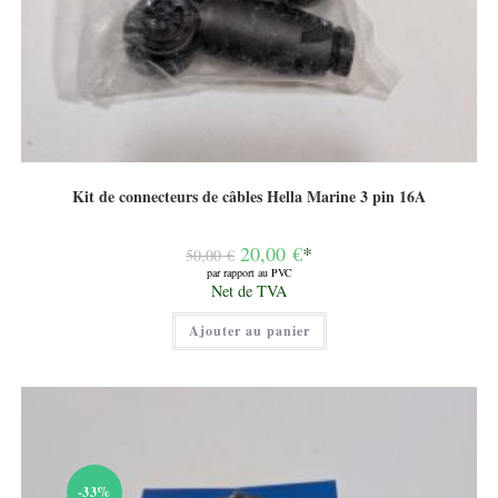
Kit de connecteurs de câbles Hella Marine 3 pin 16A
Le
20,00
€
*
50,00
€
prix
par rapport au PVC
initial
Le
Net de TVA
était :
prix
50,00 €.
actuel
Ajouter au panier
est :
20,00 €.
-33%