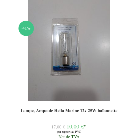
-41%
Lampe, Ampoule Hella Marine 12v 25W baïonnette
Le
10,00
€
*
17,00
€
prix
par rapport au PVC
initial
Le
Net de TVA