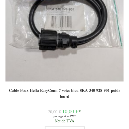
Cable Feux Hella EasyConn 7 voies bleu 8KA 340 928-901 poids
lourd
Le
10,00
€
*
20,00
€
prix
par rapport au PVC
initial
Le
Net de TVA
était :
prix
20,00 €.
actuel