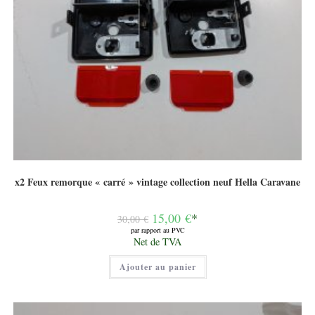
x2 Feux remorque « carré » vintage collection neuf Hella Caravane
Le
15,00
€
*
30,00
€
prix
par rapport au PVC
initial
Le
Net de TVA
était :
prix
30,00 €.
actuel
Ajouter au panier
est :
15,00 €.