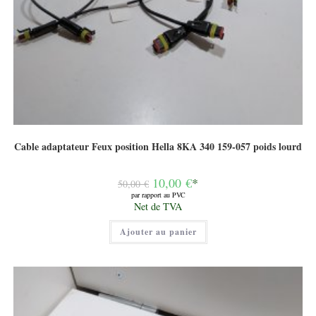
Cable adaptateur Feux position Hella 8KA 340 159-057 poids lourd
Le
10,00
€
*
50,00
€
prix
par rapport au PVC
initial
Le
Net de TVA
était :
prix
50,00 €.
actuel
Ajouter au panier
est :
10,00 €.