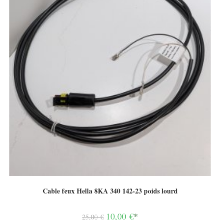
Cable feux Hella 8KA 340 142-23 poids lourd
Le
10,00
€
*
25,00
€