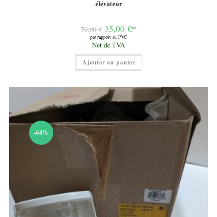
élévateur
Le
35,00
€
*
70,00
€
prix
par rapport au PVC
initial
Le
Net de TVA
était :
prix
70,00 €.
actuel
Ajouter au panier
est :
35,00 €.
-64%