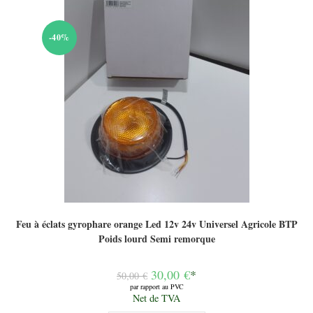
-40%
Feu à éclats gyrophare orange Led 12v 24v Universel Agricole BTP
Poids lourd Semi remorque
Le
30,00
€
*
50,00
€
prix
par rapport au PVC
initial
Le
Net de TVA
était :
prix
50,00 €.