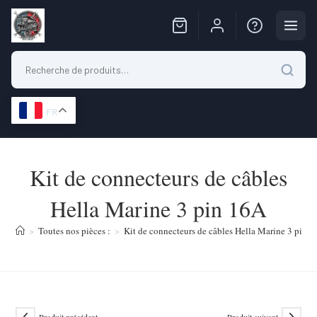
FR
Skip
to
Kit de connecteurs de câbles
content
Hella Marine 3 pin 16A
>
Toutes nos pièces :
>
Kit de connecteurs de câbles Hella Marine 3 pin 
Produit précédent
Produit suivant