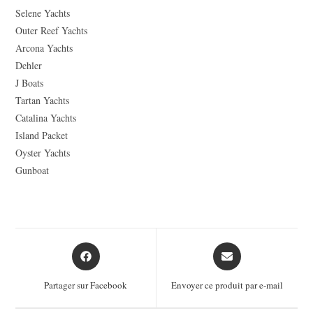
Selene Yachts
Outer Reef Yachts
Arcona Yachts
Dehler
J Boats
Tartan Yachts
Catalina Yachts
Island Packet
Oyster Yachts
Gunboat
Opens
Opens
in
in
a
a
Partager sur Facebook
Envoyer ce produit par e-mail
new
new
window
window