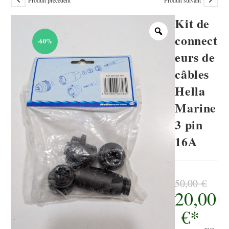
Kit de
connect
-60%
eurs de
câbles
Hella
Marine
3 pin
16A
50,00
€
20,00
Le
prix
initial
€
*
était :
50,00 €.