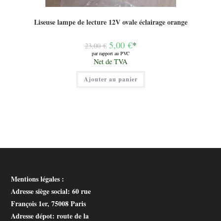
Liseuse lampe de lecture 12V ovale éclairage orange
Le
5,00
€
*
23,00
€
prix
par rapport au PVC
initial
Le
Net de TVA
était :
prix
23,00 €.
actuel
Ajouter au panier
est :
5,00 €.
Mentions légales :
Adresse siège social
: 60 rue
François 1er, 75008 Paris
Adresse dépot
: route de la