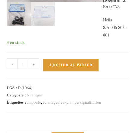
par rapport au PVC
Le
Net de TVA
prix
Hella
actuel
8JA 006 803-
est :
801
20,00 €.
3 en stock
quantité
-
+
AJOUTER AU PANIER
de
Kit
de
UGS :
D (1064)
connecteurs
Catégorie :
Nautique
de
Étiquettes :
,
,
,
,
ampoule
éclairage
feux
lampe
signalisation
câbles
Hella
Marine
3