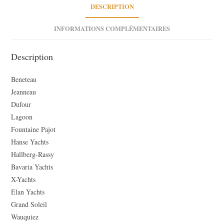
pin
DESCRIPTION
16A
INFORMATIONS COMPLÉMENTAIRES
Description
Beneteau
Jeanneau
Dufour
Lagoon
Fountaine Pajot
Hanse Yachts
Hallberg-Rassy
Bavaria Yachts
X-Yachts
Elan Yachts
Grand Soleil
Wauquiez