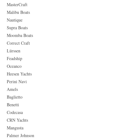
MasterCraft
Malibu Boats
Nautique
Supra Boats
Moomba Boats
Correct Craft
Lürssen
Feadship
Oceanco
Heesen Yachts
Perini Navi
Amels
Baglietto
Benetti
Codecasa
CRN Yachts
Mangusta
Palmer Johnson