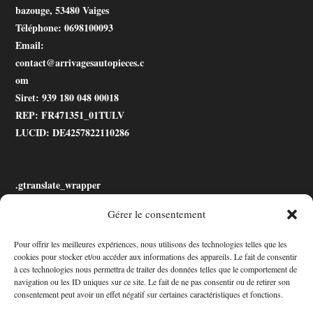
bazouge, 53480 Vaiges
Téléphone
: 0698100093
Email
:
contact@arrivagesautopieces.c
om
Siret
: 939 180 048 00018
REP
: FR471351_01TULV
LUCID
: DE4257822110286
.gtranslate_wrapper
Gérer le consentement
Accessibilité
Pour offrir les meilleures expériences, nous utilisons des technologies telles que les
cookies pour stocker et/ou accéder aux informations des appareils. Le fait de consentir
Mon Compte
à ces technologies nous permettra de traiter des données telles que le comportement de
navigation ou les ID uniques sur ce site. Le fait de ne pas consentir ou de retirer son
Contact
consentement peut avoir un effet négatif sur certaines caractéristiques et fonctions.