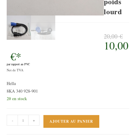
poids
lourd
20,00
€
10,00
Le
prix
initial
€
*
était :
20,00 €.
par rapport au PVC
Le
Net de TVA
prix
Hella
actuel
8KA 340 928-901
est :
20 en stock
10,00 €.
quantité
-
+
AJOUTER AU PANIER
de
Cable