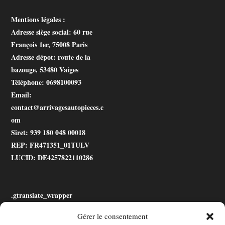
Mentions légales :
Adresse siège social
: 60 rue
François 1er, 75008 Paris
Adresse dépot
: route de la
bazouge, 53480 Vaiges
Téléphone
: 0698100093
Email
:
contact@arrivagesautopieces.c
om
Siret
: 939 180 048 00018
REP
: FR471351_01TULV
LUCID
: DE4257822110286
.gtranslate_wrapper
Gérer le consentement