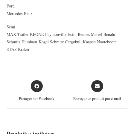
Ford
Mercedes-Benz
Semi
MAX Trailer KRONE Faymonville Ecim Bennes Marrel Benalu
Schmitz Humbaur Kögel Schmitz Cargobull Knapen Nooteboom
STAS Kraker
Opens
Opens
in
in
a
a
Partager sur Facebook
Envoyer ce produit par e-mail
new
new
window
window
Produits similaires