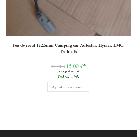
Feu de recul 122,5mm Camping car Autostar, Hymer, LMC,
Dethleffs
Le
15,00
€
*
31,00
€
prix
par rapport au PVC
initial
Le
Net de TVA
était :
prix
31,00 €.
actuel
Ajouter au panier
est :
15,00 €.