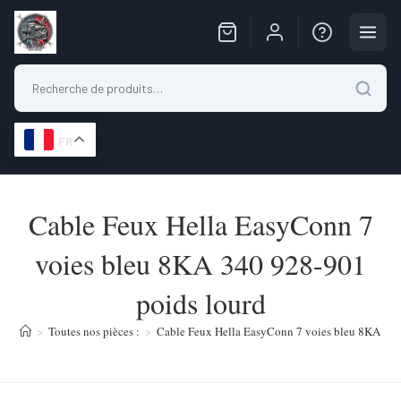
FR
Skip
to
Cable Feux Hella EasyConn 7
content
voies bleu 8KA 340 928-901
poids lourd
>
Toutes nos pièces :
>
Cable Feux Hella EasyConn 7 voies bleu 8KA 340