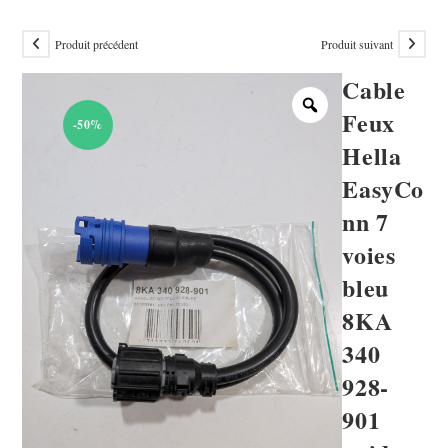
Produit précédent
Produit suivant
Cable
Feux
-50%
Hella
EasyCo
nn 7
voies
bleu
8KA
340
928-
901