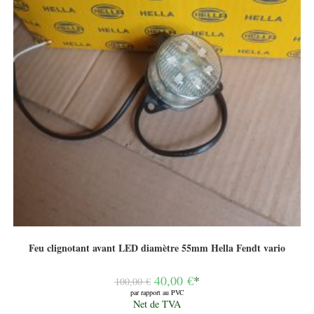
Feu clignotant avant LED diamètre 55mm Hella Fendt vario
Le
40,00
€
*
100,00
€
prix
par rapport au PVC
initial
Le
Net de TVA
était :
prix