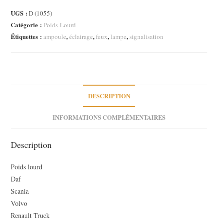
Feux
UGS :
D (1055)
Hella
Catégorie :
Poids-Lourd
EasyConn
Étiquettes :
,
,
,
,
ampoule
éclairage
feux
lampe
signalisation
7
voies
bleu
8KA
340
DESCRIPTION
928-
901
INFORMATIONS COMPLÉMENTAIRES
poids
lourd
Description
Poids lourd
Daf
Scania
Volvo
Renault Truck