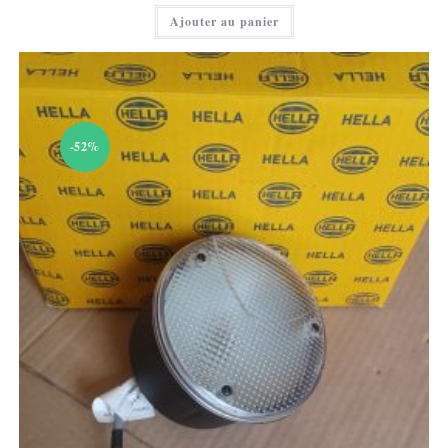
100,00 €.
actuel
Ajouter au panier
est :
40,00 €.
-52%