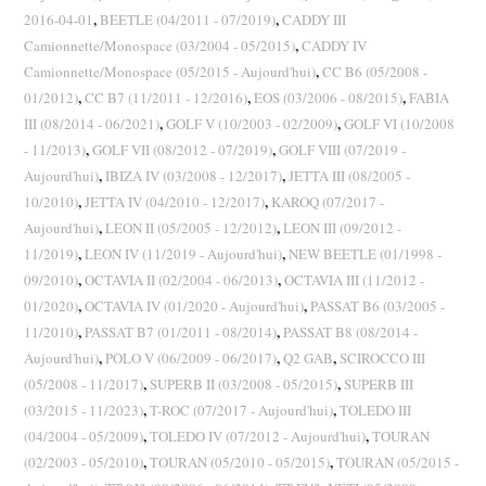
(8P)
,
,
2016-04-01
BEETLE (04/2011 - 07/2019)
CADDY III
VW
,
Camionnette/Monospace (03/2004 - 05/2015)
CADDY IV
Golf
,
Camionnette/Monospace (05/2015 - Aujourd'hui)
CC B6 (05/2008 -
VI
,
,
,
01/2012)
CC B7 (11/2011 - 12/2016)
EOS (03/2006 - 08/2015)
FABIA
VII
,
,
III (08/2014 - 06/2021)
GOLF V (10/2003 - 02/2009)
GOLF VI (10/2008
Passat
,
,
- 11/2013)
GOLF VII (08/2012 - 07/2019)
GOLF VIII (07/2019 -
B6
,
,
Aujourd'hui)
IBIZA IV (03/2008 - 12/2017)
JETTA III (08/2005 -
,
,
B7
10/2010)
JETTA IV (04/2010 - 12/2017)
KAROQ (07/2017 -
,
,
Aujourd'hui)
LEON II (05/2005 - 12/2012)
LEON III (09/2012 -
,
,
11/2019)
LEON IV (11/2019 - Aujourd'hui)
NEW BEETLE (01/1998 -
,
,
09/2010)
OCTAVIA II (02/2004 - 06/2013)
OCTAVIA III (11/2012 -
,
,
01/2020)
OCTAVIA IV (01/2020 - Aujourd'hui)
PASSAT B6 (03/2005 -
,
,
11/2010)
PASSAT B7 (01/2011 - 08/2014)
PASSAT B8 (08/2014 -
,
,
,
Aujourd'hui)
POLO V (06/2009 - 06/2017)
Q2 GAB
SCIROCCO III
,
,
(05/2008 - 11/2017)
SUPERB II (03/2008 - 05/2015)
SUPERB III
,
,
(03/2015 - 11/2023)
T-ROC (07/2017 - Aujourd'hui)
TOLEDO III
,
,
(04/2004 - 05/2009)
TOLEDO IV (07/2012 - Aujourd'hui)
TOURAN
,
,
(02/2003 - 05/2010)
TOURAN (05/2010 - 05/2015)
TOURAN (05/2015 -