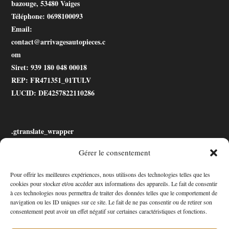
bazouge, 53480 Vaiges
Téléphone
: 0698100093
Email
:
contact@arrivagesautopieces.c
om
Siret
: 939 180 048 00018
REP
: FR471351_01TULV
LUCID
: DE4257822110286
.gtranslate_wrapper
Gérer le consentement
Accessibilité
Pour offrir les meilleures expériences, nous utilisons des technologies telles que les
cookies pour stocker et/ou accéder aux informations des appareils. Le fait de consentir
Mon Compte
à ces technologies nous permettra de traiter des données telles que le comportement de
navigation ou les ID uniques sur ce site. Le fait de ne pas consentir ou de retirer son
Contact
consentement peut avoir un effet négatif sur certaines caractéristiques et fonctions.