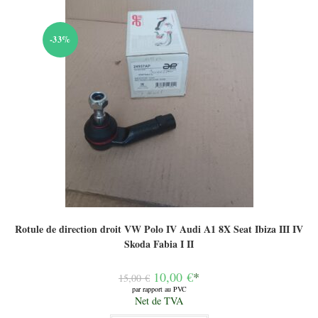
-33%
Rotule de direction droit VW Polo IV Audi A1 8X Seat Ibiza III IV
Skoda Fabia I II
Le
10,00
€
*
15,00
€
prix
par rapport au PVC
initial
Le
Net de TVA
était :
prix
15,00 €.
actuel