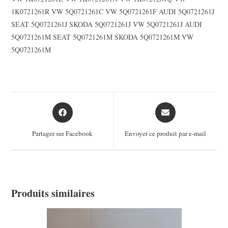
1K0721261R VW 5Q0721261C VW 5Q0721261F AUDI 5Q0721261J
SEAT 5Q0721261J SKODA 5Q0721261J VW 5Q0721261J AUDI
5Q0721261M SEAT 5Q0721261M SKODA 5Q0721261M VW
5Q0721261M
Opens
Opens
in
in
a
a
Partager sur Facebook
Envoyer ce produit par e-mail
new
new
window
window
Produits similaires