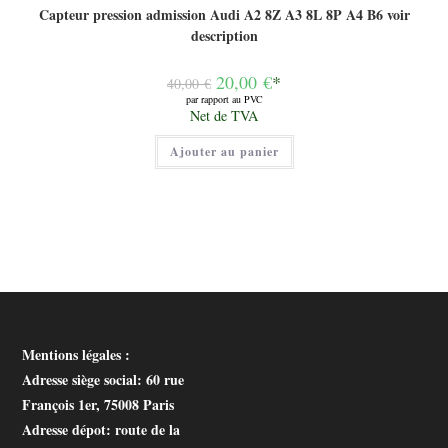
Capteur pression admission Audi A2 8Z A3 8L 8P A4 B6 voir
description
Le
20,00
€
*
40,00
€
prix
par rapport au PVC
initial
Le
Net de TVA
était :
prix
40,00 €.
actuel
Ajouter au panier
est :
20,00 €.
Mentions légales :
Adresse siège social
: 60 rue
François 1er, 75008 Paris
Adresse dépot
: route de la