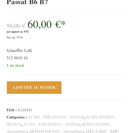
Passat B6 B7
60,00
€
*
Le
prix
98,00
€
initial
par rapport au PVC
était :
Le
98,00 €.
Net de TVA
prix
Schaeffler LuK
actuel
512 0010 10
est :
1 en stock
60,00 €.
quantité
AJOUTER AU PANIER
de
Cylindre
récepteur,
UGS :
A (1019)
embrayage
Catégories :
,
A1 8X1_ 8XK (05/2010 - 10/2018)
A3 8P1 (05/2003 -
Audi
,
,
08/2012)
A3 8V1_ 8VK (04/2012 - 10/2020)
ALTEA (03/2004 -
A3
,
,
Aujourd'hui)
ARTEON (04/2017 - Aujourd'hui)
ATECA (KH7_ KHP)