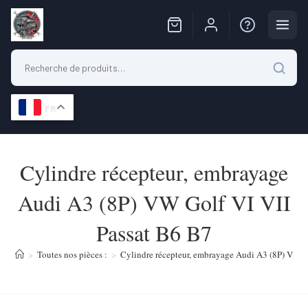
FR
Skip
to
Cylindre récepteur, embrayage
content
Audi A3 (8P) VW Golf VI VII
Passat B6 B7
>
Toutes nos pièces :
>
Cylindre récepteur, embrayage Audi A3 (8P) VW G