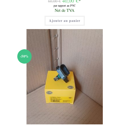
40,00
€
*
60,00
€
prix
par rapport au PVC
initial
Le
Net de TVA
était :
prix
60,00 €.
actuel
Ajouter au panier
est :
40,00 €.
-50%