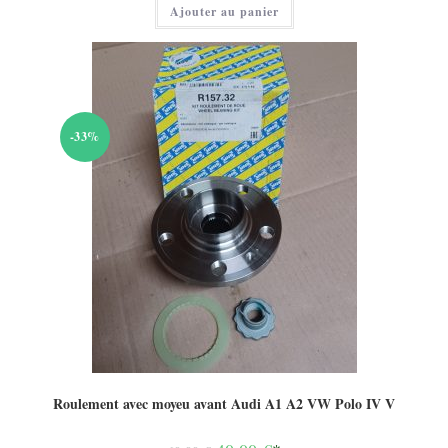
Ajouter au panier
est :
10,00 €.
-33%
Roulement avec moyeu avant Audi A1 A2 VW Polo IV V
Le