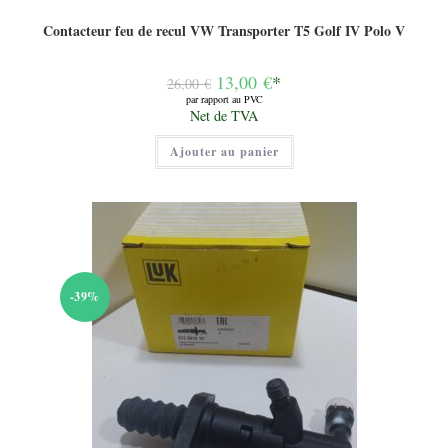
Contacteur feu de recul VW Transporter T5 Golf IV Polo V
Le
13,00
€
*
26,00
€
prix
par rapport au PVC
initial
Le
Net de TVA
était :
prix
26,00 €.
actuel
Ajouter au panier
est :
13,00 €.
-39%