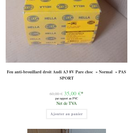
Feu anti-brouillard droit Audi A3 8V Pare choc » Normal » PAS
SPORT
Le
35,00
€
*
60,00
€
prix
par rapport au PVC
initial
Le
Net de TVA
était :
prix
60,00 €.
actuel
Ajouter au panier
est :
35,00 €.