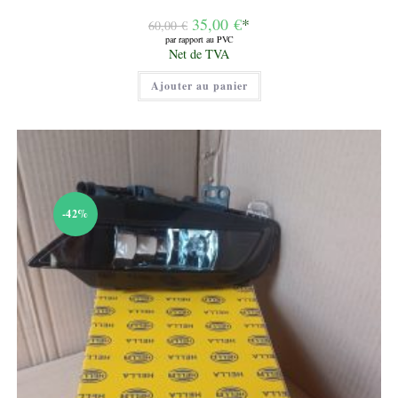
Le
35,00
€
*
60,00
€
prix
par rapport au PVC
initial
Le
Net de TVA
était :
prix
60,00 €.
actuel
Ajouter au panier
est :
35,00 €.
-42%