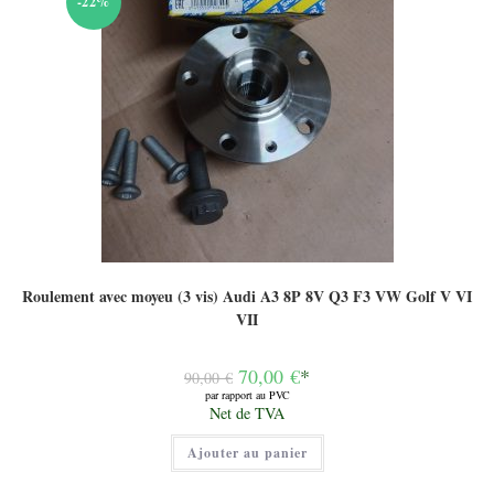
-22%
Roulement avec moyeu (3 vis) Audi A3 8P 8V Q3 F3 VW Golf V VI
VII
Le
70,00
€
*
90,00
€
prix
par rapport au PVC
initial
Le
Net de TVA
était :
prix
90,00 €.
actuel
Ajouter au panier
est :
70,00 €.