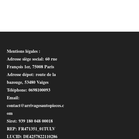
Mentions légales :
Adresse siège social
: 60 rue
François 1er, 75008 Paris
Adresse dépot
: route de la
bazouge, 53480 Vaiges
Téléphone
: 0698100093
Email
:
contact@arrivagesautopieces.c
om
Siret
: 939 180 048 00018
REP
: FR471351_01TULV
LUCID
: DE4257822110286