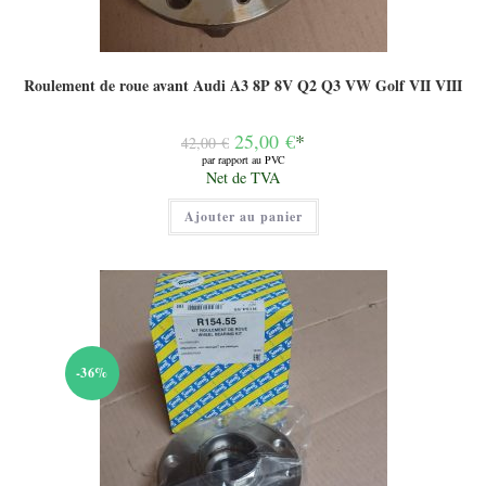
Roulement de roue avant Audi A3 8P 8V Q2 Q3 VW Golf VII VIII
Le
25,00
€
*
42,00
€
prix
par rapport au PVC
initial
Le
Net de TVA
était :
prix
42,00 €.
actuel
Ajouter au panier
est :
25,00 €.
-36%