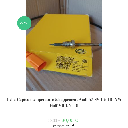
-57%
Hella Capteur temperature échappement Audi A3 8V 1.6 TDI VW
Golf VII 1.6 TDI
Le
30,00
€
*
70,00
€
prix
par rapport au PVC
initial