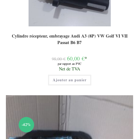
Cylindre récepteur, embrayage Audi A3 (8P) VW Golf VI VII
Passat B6 B7
Le
60,00
€
*
98,00
€
prix
par rapport au PVC
initial
Le
Net de TVA
était :
prix
98,00 €.
actuel
Ajouter au panier
est :
60,00 €.
-42%