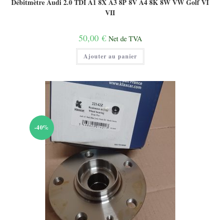
Débitmètre Audi 2.0 TDI A1 8X A3 8P 8V A4 8K 8W VW Golf VI
VII
50,00
€
Net de TVA
Ajouter au panier
-40%