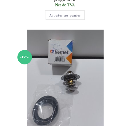
initial
Le
Net de TVA
était :
prix
26,00 €.
actuel
Ajouter au panier
est :
13,00 €.
-17%