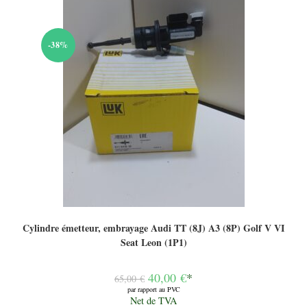
-38%
Cylindre émetteur, embrayage Audi TT (8J) A3 (8P) Golf V VI
Seat Leon (1P1)
Le
40,00
€
*
65,00
€
prix
par rapport au PVC
initial
Le
Net de TVA
était :
prix