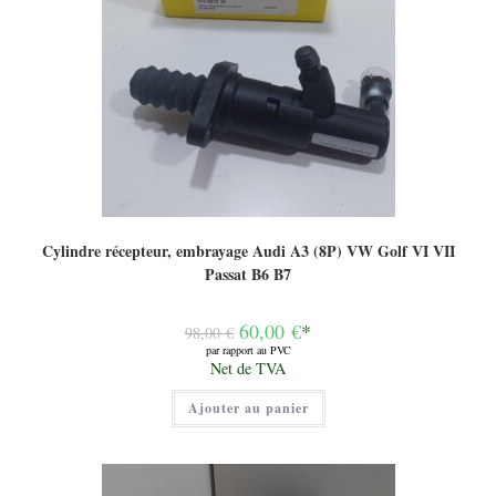
Cylindre récepteur, embrayage Audi A3 (8P) VW Golf VI VII
Passat B6 B7
Le
60,00
€
*
98,00
€
prix
par rapport au PVC
initial
Le
Net de TVA
était :
prix
98,00 €.
actuel
Ajouter au panier
est :
60,00 €.