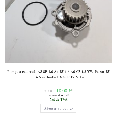
Pompe à eau Audi A3 8P 1.6 A4 B5 1.6 A6 C5 1.8 VW Passat B5
1.6 New beetle 1.6 Golf IV V 1.6
Le
18,00
€
*
30,00
€
prix
par rapport au PVC
initial
Le
Net de TVA
était :
prix
30,00 €.
actuel
Ajouter au panier
est :
18,00 €.