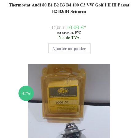
Thermostat Audi 80 B1 B2 B3 B4 100 C3 VW Golf I II III Passat
B2 B3/B4 Scirocco
Le
10,00
€
*
12,00
€
prix
par rapport au PVC
initial
Le
Net de TVA
était :
prix
12,00 €.
actuel
Ajouter au panier
est :
10,00 €.
-17%