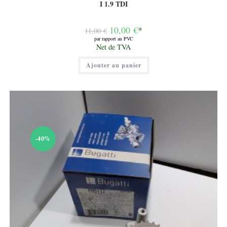
I 1.9 TDI
Le
10,00
€
*
11,00
€
prix
par rapport au PVC
initial
Le
Net de TVA
était :
prix
11,00 €.
actuel
Ajouter au panier
est :
10,00 €.
-40%