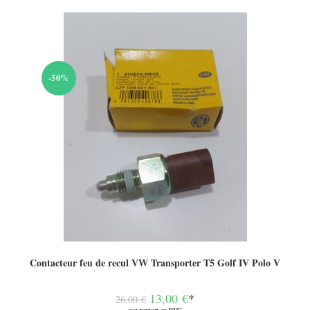
-50%
Contacteur feu de recul VW Transporter T5 Golf IV Polo V
Le
13,00
€
*
26,00
€
prix
par rapport au PVC