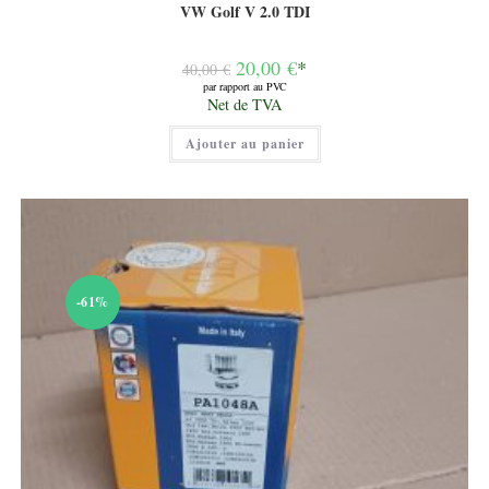
VW Golf V 2.0 TDI
Le
20,00
€
*
40,00
€
prix
par rapport au PVC
initial
Le
Net de TVA
était :
prix
40,00 €.
actuel
Ajouter au panier
est :
20,00 €.
-61%