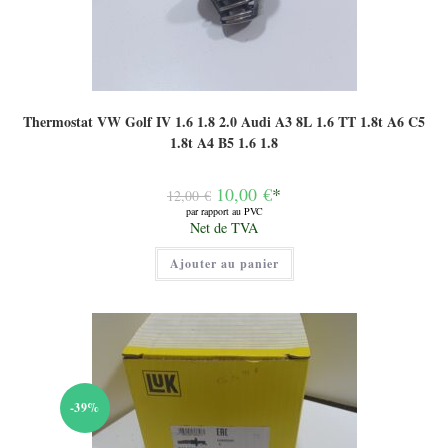
Thermostat VW Golf IV 1.6 1.8 2.0 Audi A3 8L 1.6 TT 1.8t A6 C5
1.8t A4 B5 1.6 1.8
Le
10,00
€
*
12,00
€
prix
par rapport au PVC
initial
Le
Net de TVA
était :
prix
12,00 €.
actuel
Ajouter au panier
est :
10,00 €.
-39%