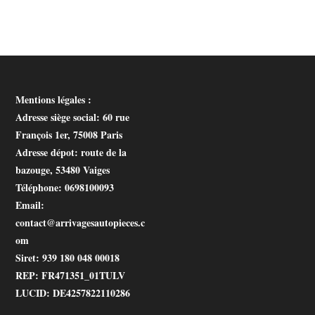
options
peuvent
être
choisies
sur
la
page
du
produit
Mentions légales :
Adresse siège social
: 60 rue
François 1er, 75008 Paris
Adresse dépot
: route de la
bazouge, 53480 Vaiges
Téléphone
: 0698100093
Email
:
contact@arrivagesautopieces.c
om
Siret
: 939 180 048 00018
REP
: FR471351_01TULV
LUCID
: DE4257822110286