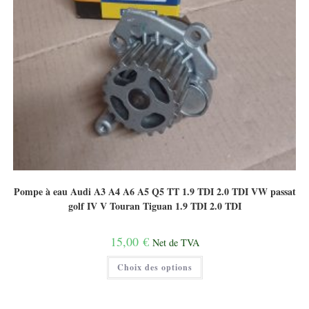
Pompe à eau Audi A3 A4 A6 A5 Q5 TT 1.9 TDI 2.0 TDI VW passat
golf IV V Touran Tiguan 1.9 TDI 2.0 TDI
15,00
€
Net de TVA
Ce
Choix des options
produit
a
plusieurs
variations.
Les