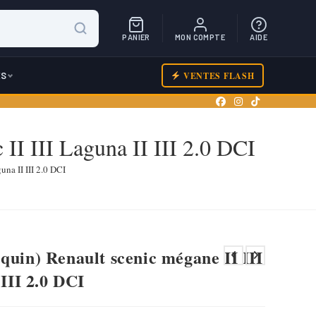
PANIER
MON COMPTE
AIDE
ES
VENTES FLASH
 II III Laguna II III 2.0 DCI
una II III 2.0 DCI
quin) Renault scenic mégane II III
 III 2.0 DCI