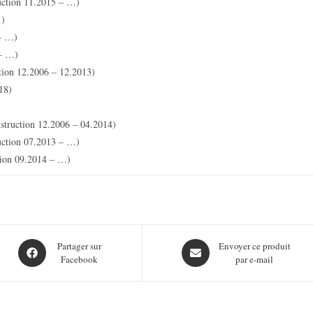
ction 11.2015 – …)
…)
– …)
 – …)
tion 12.2006 – 12.2013)
18)
struction 12.2006 – 04.2014)
ction 07.2013 – …)
ion 09.2014 – …)
Opens
Opens
Partager sur
Envoyer ce produit
Facebook
par e-mail
in
in
a
a
new
new
window
window