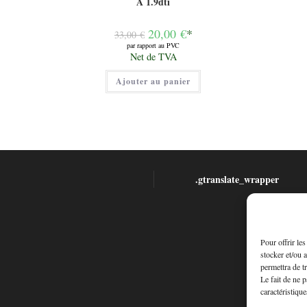
A 1.9dti
Le
20,00
€
*
33,00
€
prix
par rapport au PVC
initial
Le
Net de TVA
était :
prix
33,00 €.
actuel
Ajouter au panier
est :
20,00 €.
.gtranslate_wrapper
Pour offrir le
stocker et/ou 
permettra de t
Le fait de ne 
caractéristique