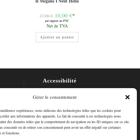
II Mégane I Neuf Hella
Le
10,00
€
*
17,00
€
prix
par rapport au PVC
initial
Le
Net de TVA
était :
prix
17,00 €.
actuel
Ajouter au panier
est :
10,00 €.
Accessibilité
Mon Compte
Gérer le consentement
Contact
s meilleures expériences, nous utilisons des technologies telles que les cookies pour
accéder aux informations des appareils. Le fait de consentir à ces technologies nous
raiter des données telles que le comportement de navigation ou les ID uniques sur ce site.
pas consentir ou de retirer son consentement peut avoir un effet négatif sur certaines
s et fonctions.