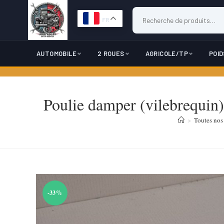
FR
AUTOMOBILE
2 ROUES
AGRICOLE/TP
POI
Skip
to
Poulie damper (vilebrequin) 
content
>
Toutes nos 
-33%