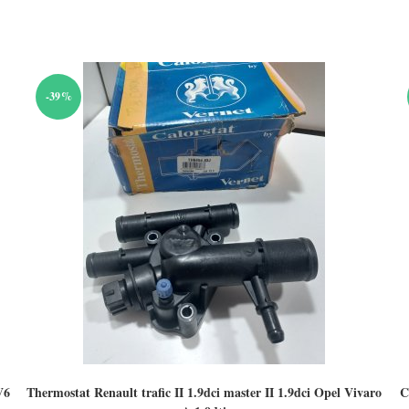
-39%
V6
Thermostat Renault trafic II 1.9dci master II 1.9dci Opel Vivaro
C