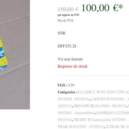
100,00
€
*
Le
prix
150,00
€
initial
par rapport au PVC
était :
Le
150,00 €.
Net de TVA
prix
SNR
actuel
est :
DPF355.28
100,00 €.
Vis non fournie
Rupture de stock
UGS :
129
Catégories :
CLASSE C W205 S205 C205 A20
,
(09/2008 - 08/2016)
LAGUNA II (03/2001 - 
,
,
10/2012)
MEGANE III (01/2009 - 08/2015)
,
(09/2002 - Aujourd'hui)
QASHQAI I (12/2006
,
09/2016)
TRAFIC II Camionnette (03/2001 -
,
TRAIL II (03/2007 - 07/2014)
X-TRAIL III (1