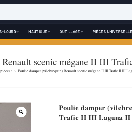
DS-LOURD
NAUTIQUE
OUTILLAGE
PIÈCES UNIVERSELL
Renault scenic mégane II III Trafic
pièces :
>
Poulie damper (vilebrequin) Renault scenic mégane II III Trafic II III Lag
Poulie damper (vilebre
Trafic II III Laguna II