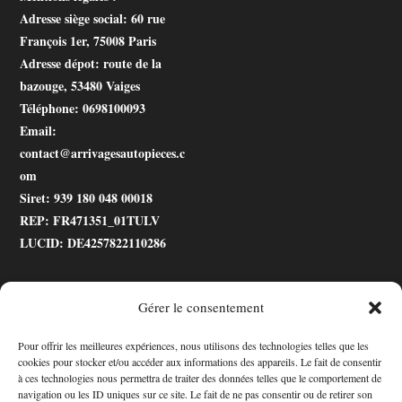
Adresse siège social
: 60 rue
François 1er, 75008 Paris
Adresse dépot
: route de la
bazouge, 53480 Vaiges
Téléphone
: 0698100093
Email
:
contact@arrivagesautopieces.c
om
Siret
: 939 180 048 00018
REP
: FR471351_01TULV
LUCID
: DE4257822110286
Gérer le consentement
.gtranslate_wrapper
Pour offrir les meilleures expériences, nous utilisons des technologies telles que les
cookies pour stocker et/ou accéder aux informations des appareils. Le fait de consentir
Accessibilité
à ces technologies nous permettra de traiter des données telles que le comportement de
navigation ou les ID uniques sur ce site. Le fait de ne pas consentir ou de retirer son