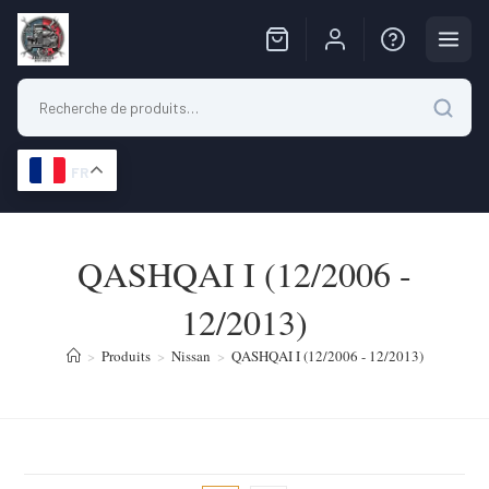
FR
Skip
to
QASHQAI I (12/2006 -
content
12/2013)
>
Produits
>
Nissan
>
QASHQAI I (12/2006 - 12/2013)