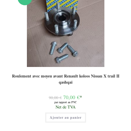
Roulement avec moyeu avant Renault koleos Nissan X trail II
qashqai
Le
70,00
€
*
90,00
€
prix
par rapport au PVC
initial
Le
Net de TVA
était :
prix
90,00 €.
actuel
Ajouter au panier
est :
70,00 €.