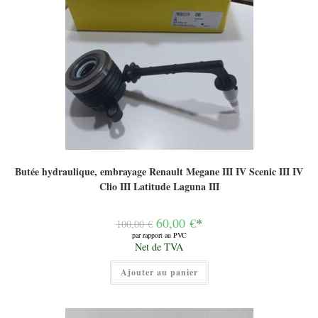
Butée hydraulique, embrayage Renault Megane III IV Scenic III IV
Clio III Latitude Laguna III
Le
60,00
€
*
100,00
€
prix
par rapport au PVC
initial
Le
Net de TVA
était :
prix
100,00 €.
actuel
Ajouter au panier
est :
60,00 €.