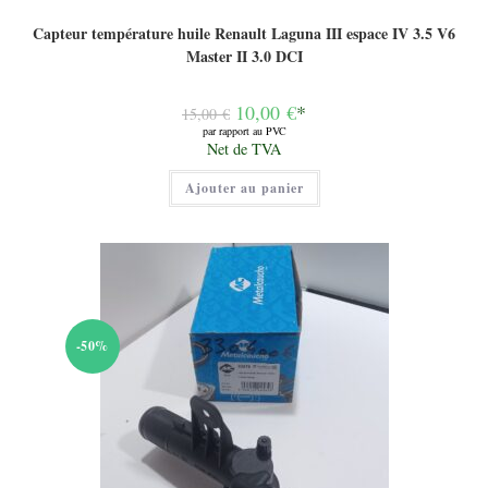
Capteur température huile Renault Laguna III espace IV 3.5 V6
Master II 3.0 DCI
Le
10,00
€
*
15,00
€
prix
par rapport au PVC
initial
Le
Net de TVA
était :
prix
15,00 €.
actuel
Ajouter au panier
est :
10,00 €.
-50%