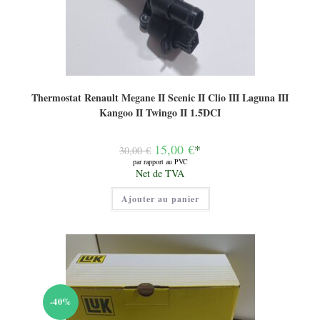
Thermostat Renault Megane II Scenic II Clio III Laguna III
Kangoo II Twingo II 1.5DCI
Le
15,00
€
*
30,00
€
prix
par rapport au PVC
initial
Le
Net de TVA
était :
prix
30,00 €.
actuel
Ajouter au panier
est :
15,00 €.
-40%