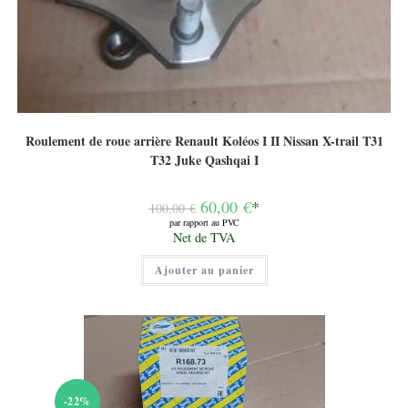
Roulement de roue arrière Renault Koléos I II Nissan X-trail T31
T32 Juke Qashqai I
Le
60,00
€
*
100,00
€
prix
par rapport au PVC
initial
Le
Net de TVA
était :
prix
100,00 €.
actuel
Ajouter au panier
est :
60,00 €.
-22%