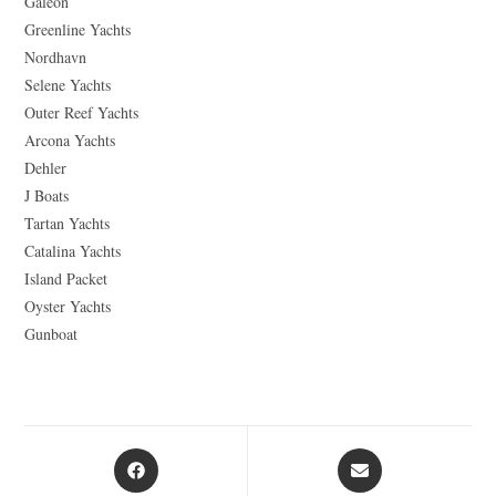
Galeon
Greenline Yachts
Nordhavn
Selene Yachts
Outer Reef Yachts
Arcona Yachts
Dehler
J Boats
Tartan Yachts
Catalina Yachts
Island Packet
Oyster Yachts
Gunboat
Opens
Opens
in
in