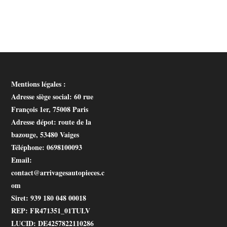
Mentions légales :
Adresse siège social
: 60 rue
François 1er, 75008 Paris
Adresse dépot
: route de la
bazouge, 53480 Vaiges
Téléphone
: 0698100093
Email
:
contact@arrivagesautopieces.c
om
Siret
: 939 180 048 00018
REP
: FR471351_01TULV
LUCID
: DE4257822110286