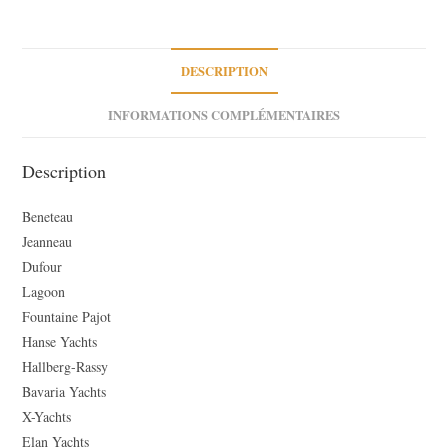
bateau,
plaisance
DESCRIPTION
INFORMATIONS COMPLÉMENTAIRES
Description
Beneteau
Jeanneau
Dufour
Lagoon
Fountaine Pajot
Hanse Yachts
Hallberg-Rassy
Bavaria Yachts
X-Yachts
Elan Yachts