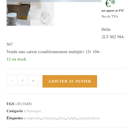
€
*
était :
50,00 €.
par rapport au PVC
Le
Net de TVA
prix
Hella
actuel
2LT 002 984-
est :
567
20,00 €.
Vendu sans carton (conditionnement multiple) 12v 10w
12 en stock
quantité
-
+
AJOUTER AU PANIER
de
Feu
position
UGS :
D (1048)
Hella
Catégorie :
Nautique
Marine
Étiquettes :
,
,
,
,
ampoule
éclairage
feux
lampe
signalisation
2984
Voilier,