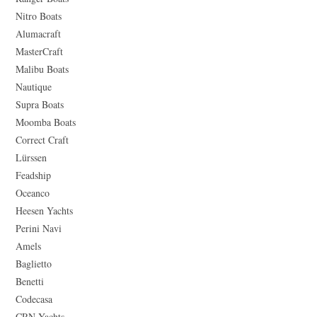
Nitro Boats
Alumacraft
MasterCraft
Malibu Boats
Nautique
Supra Boats
Moomba Boats
Correct Craft
Lürssen
Feadship
Oceanco
Heesen Yachts
Perini Navi
Amels
Baglietto
Benetti
Codecasa
CRN Yachts