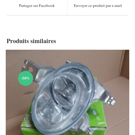
a
a
Partager sur Facebook
Envoyer ce produit par e-mail
new
new
window
window
Produits similaires
-50%