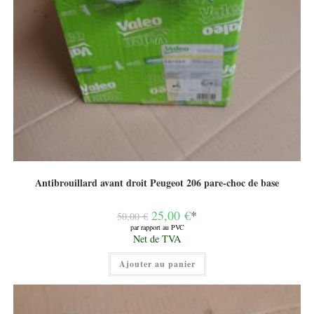
Antibrouillard avant droit Peugeot 206 pare-choc de base
Le
25,00
€
*
50,00
€
prix
par rapport au PVC
initial
Le
Net de TVA
était :
prix
50,00 €.
actuel
Ajouter au panier
est :
25,00 €.