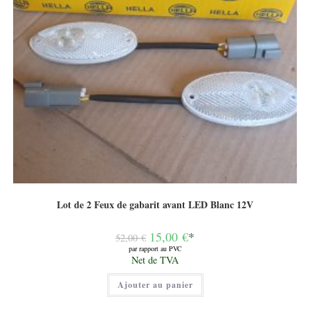
Lot de 2 Feux de gabarit avant LED Blanc 12V
Le
15,00
€
*
52,00
€
prix
par rapport au PVC
initial
Le
Net de TVA
était :
prix
52,00 €.
actuel
Ajouter au panier
est :
15,00 €.