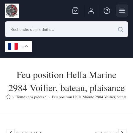
FR
Skip
to
Feu position Hella Marine
content
2984 Voilier, bateau, plaisance
>
Toutes nos pièces :
>
Feu position Hella Marine 2984 Voilier, bateau, p
Produit précédent
Produit suivant