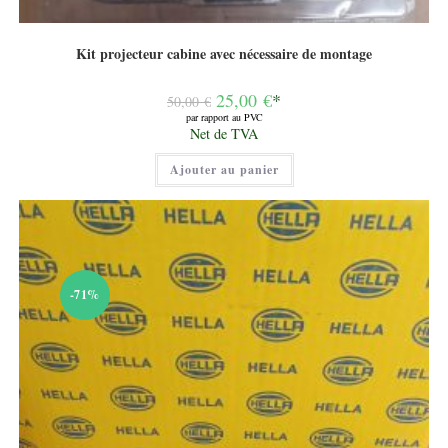
Kit projecteur cabine avec nécessaire de montage
Le
25,00
€
*
50,00
€
prix
par rapport au PVC
initial
Le
Net de TVA
était :
prix
50,00 €.
actuel
Ajouter au panier
est :
25,00 €.
-71%