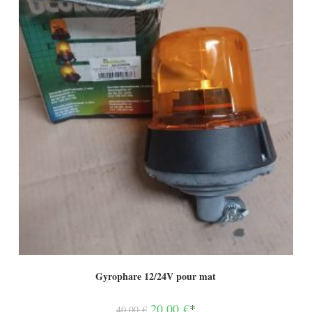
Gyrophare 12/24V pour mat
Le
20,00
€
*
40,00
€