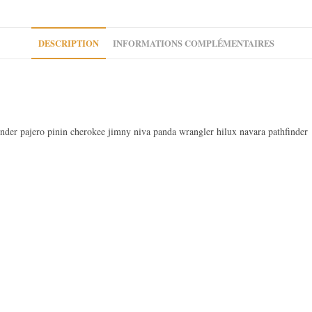
Led
12v
24v
DESCRIPTION
INFORMATIONS COMPLÉMENTAIRES
Agricole
Poids
lourd
Utilitaire
ender pajero pinin cherokee jimny niva panda wrangler hilux navara pathfinder