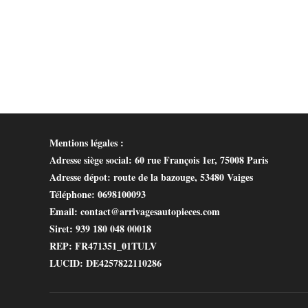
Mentions légales :
Adresse siège social
: 60 rue François 1er, 75008 Paris
Adresse dépot
: route de la bazouge, 53480 Vaiges
Téléphone
: 0698100093
Email
: contact@arrivagesautopieces.com
Siret
: 939 180 048 00018
REP
: FR471351_01TULV
LUCID
: DE4257822110286