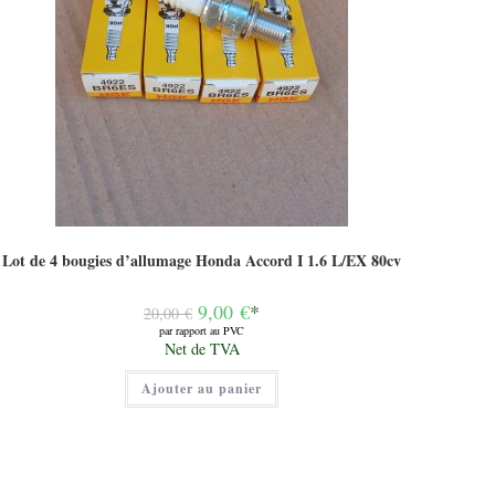
Lot de 4 bougies d’allumage Honda Accord I 1.6 L/EX 80cv
Le
9,00
€
*
20,00
€
prix
par rapport au PVC
initial
Le
Net de TVA
était :
prix
20,00 €.
actuel
Ajouter au panier
est :
9,00 €.