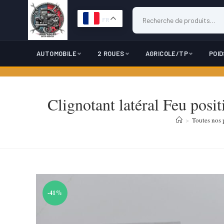
FR
AUTOMOBILE
2 ROUES
AGRICOLE/TP
POI
Skip
to
Clignotant latéral Feu pos
content
>
Toutes nos p
-41%