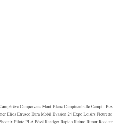
k Campérêve Campervans Mont-Blanc Campinanbulle Campin Box
er Elios Etrusco Eura Mobil Evasion 24 Expo Loisirs Fleurette
Phoenix Pilote PLA Pössl Randger Rapido Reimo Rimor Roadcar