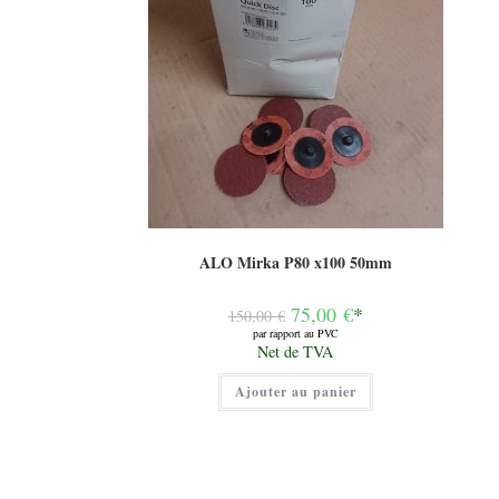
ALO Mirka P80 x100 50mm
Le
75,00
€
*
150,00
€
prix
par rapport au PVC
initial
Le
Net de TVA
était :
prix
150,00 €.
actuel
Ajouter au panier
est :
75,00 €.