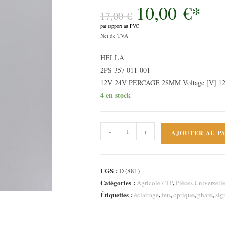
10,00
€
*
Le
prix
17,00
€
initial
par rapport au PVC
était :
Le
17,00 €.
Net de TVA
prix
HELLA
actuel
2PS 357 011-001
est :
12V 24V PERCAGE 28MM Voltage [V] 12 
10,00 €.
4 en stock
quantité
-
+
AJOUTER AU P
de
Clignotant
latéral
UGS :
D (881)
Feu
Catégories :
,
Agricole / TP
Pièces Universell
position
Étiquettes :
,
,
,
,
éclairage
feu
optique
phare
sig
Perçage
28mm