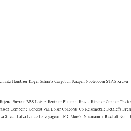
chmitz Humbaur Kögel Schmitz Cargobull Knapen Nooteboom STAS Kraker
Bajetto Bavaria BBS Loisirs Benimar Blucamp Bravia Bürstner Camper Trac
ausson Combeing Concept Van Loisir Concorde CS Reisemobile Dethleffs Dream
La Strada Laika Lando Le voyageur LMC Morelo Niesmann + Bischoff Notin 
m