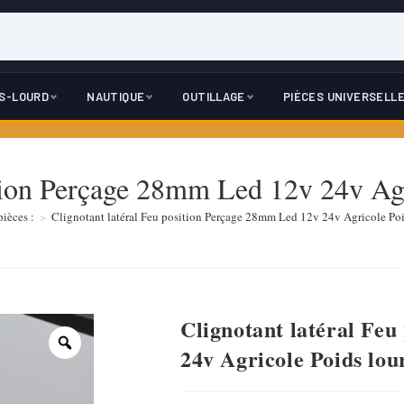
DS-LOURD
NAUTIQUE
OUTILLAGE
PIÈCES UNIVERSELL
ition Perçage 28mm Led 12v 24v Agri
ièces :
>
Clignotant latéral Feu position Perçage 28mm Led 12v 24v Agricole Poid
Clignotant latéral Fe
24v Agricole Poids lour