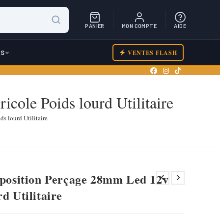
PANIER
MON COMPTE
AIDE
ES
VENTES FLASH
cole Poids lourd Utilitaire
s lourd Utilitaire
u position Perçage 28mm Led 12v
d Utilitaire