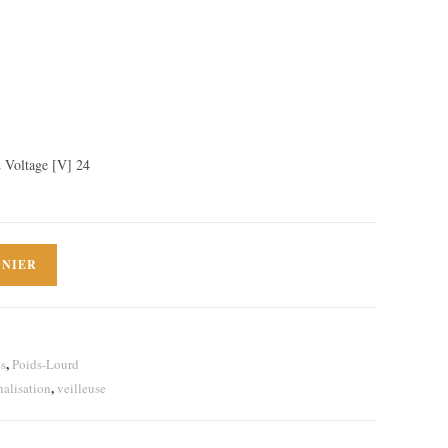
Voltage [V] 24
ANIER
,
es
Poids-Lourd
,
nalisation
veilleuse