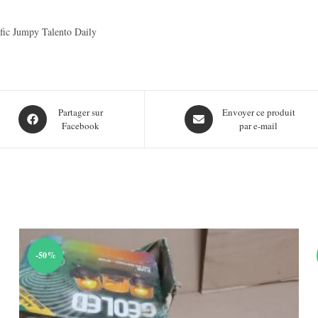
fic Jumpy Talento Daily
Opens
Opens
Partager sur
Envoyer ce produit
Facebook
par e-mail
in
in
a
a
new
new
window
window
-50%