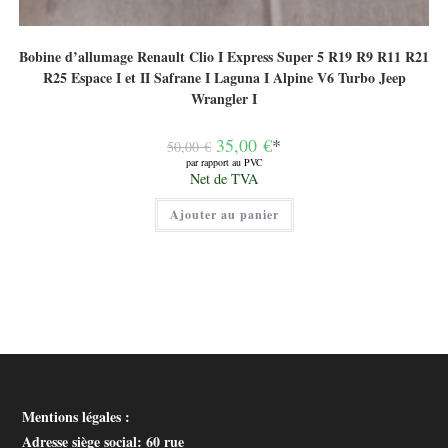
Bobine d’allumage Renault Clio I Express Super 5 R19 R9 R11 R21
R25 Espace I et II Safrane I Laguna I Alpine V6 Turbo Jeep
Wrangler I
Le
35,00
€
*
50,00
€
prix
par rapport au PVC
initial
Le
Net de TVA
était :
prix
50,00 €.
actuel
Ajouter au panier
est :
35,00 €.
Mentions légales :
Adresse siège social
: 60 rue