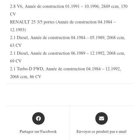
2.8 V6, Année de construction 01.1991 – 10.1996, 2849 ccm, 150
CV
RENAULT 25 3/5 portes (Année de construction 04.1984 –
12.1993)
2.1 Diesel, Année de construction 04.1984 – 05.1989, 2068 ccm,
63 CV
2.1 Diesel, Année de construction 06.1989 – 12.1992, 2068 ccm,
69 CV
2.1 Turbo-D FWD, Année de construction 04.1984 – 12.1992,
2068 ccm, 86 CV
Opens
Opens
in
in
a
a
Partager sur Facebook
Envoyer ce produit par e-mail
new
new