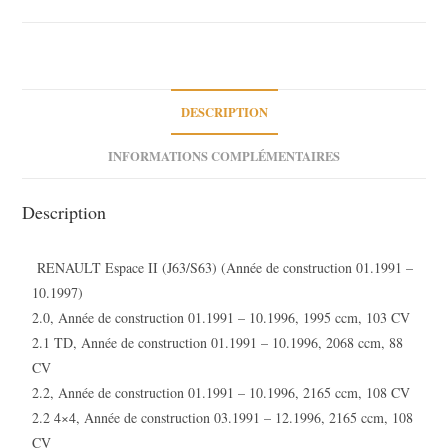
Espace
II
2.0
2.2
2.1
DESCRIPTION
TD
2.8
INFORMATIONS COMPLÉMENTAIRES
R25
2.1
Description
D
2.1
RENAULT Espace II (J63/S63) (Année de construction 01.1991 –
TD
10.1997)
2.0, Année de construction 01.1991 – 10.1996, 1995 ccm, 103 CV
2.1 TD, Année de construction 01.1991 – 10.1996, 2068 ccm, 88
CV
2.2, Année de construction 01.1991 – 10.1996, 2165 ccm, 108 CV
2.2 4×4, Année de construction 03.1991 – 12.1996, 2165 ccm, 108
CV