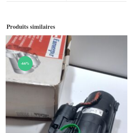
window
window
Produits similaires
-66%