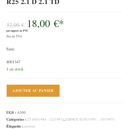
R25 2.1 D 2.1 TD
18,00
€
*
Le
prix
32,00
€
initial
par rapport au PVC
était :
Le
32,00 €.
Net de TVA
prix
Sasic
actuel
est :
4001347
18,00 €.
1 en stock
quantité
AJOUTER AU PANIER
de
Support
moteur
UGS :
A300
supérieur
Catégories :
,
25 (04/1984 - 12/1993)
ESPACE II (01/1991 - 10/1997)
Renault
Étiquette :
moteur