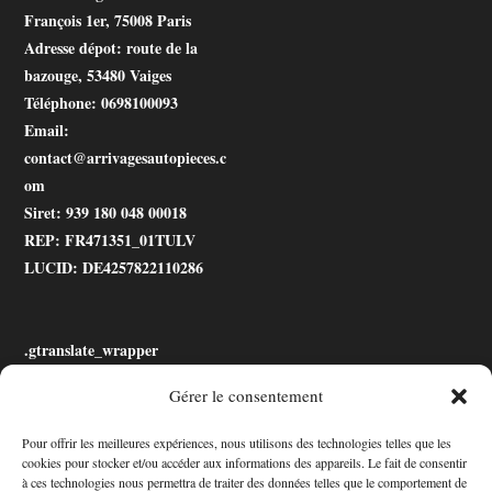
François 1er, 75008 Paris
Adresse dépot
: route de la
bazouge, 53480 Vaiges
Téléphone
: 0698100093
Email
:
contact@arrivagesautopieces.c
om
Siret
: 939 180 048 00018
REP
: FR471351_01TULV
LUCID
: DE4257822110286
.gtranslate_wrapper
Gérer le consentement
Accessibilité
Pour offrir les meilleures expériences, nous utilisons des technologies telles que les
cookies pour stocker et/ou accéder aux informations des appareils. Le fait de consentir
Mon Compte
à ces technologies nous permettra de traiter des données telles que le comportement de