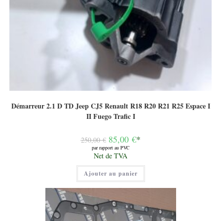
Démarreur 2.1 D TD Jeep CJ5 Renault R18 R20 R21 R25 Espace I
II Fuego Trafic I
Le
85,00
€
*
250,00
€
prix
par rapport au PVC
initial
Le
Net de TVA
était :
prix
250,00 €.
actuel
Ajouter au panier
est :
85,00 €.