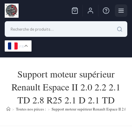
FR
Skip
to
Support moteur supérieur
content
Renault Espace II 2.0 2.2 2.1
TD 2.8 R25 2.1 D 2.1 TD
>
Toutes nos pièces :
>
Support moteur supérieur Renault Espace II 2.0 2.