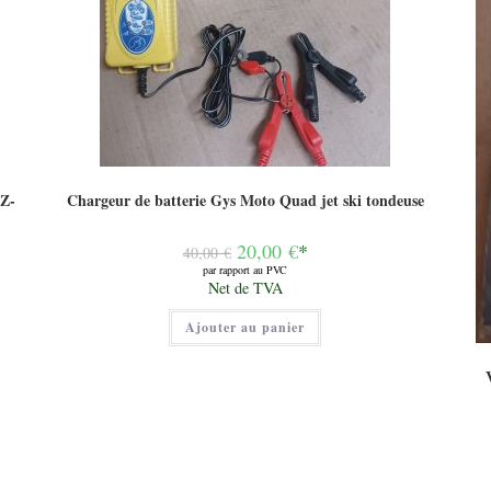
Z-
Chargeur de batterie Gys Moto Quad jet ski tondeuse
Le
20,00
€
*
40,00
€
prix
par rapport au PVC
initial
Le
Net de TVA
était :
prix
40,00 €.
actuel
Ajouter au panier
est :
20,00 €.