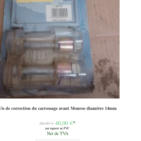
Vis de correction du carrossage avant Monroe diamètre 14mm
Le
40,00
€
*
60,00
€
prix
par rapport au PVC
initial
Le
Net de TVA
était :
prix
60,00 €.
actuel