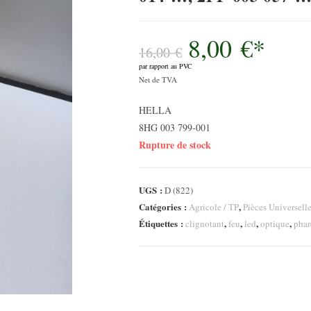
8,00
€
*
Le
prix
16,00
€
initial
par rapport au PVC
était :
Le
16,00 €.
Net de TVA
prix
HELLA
actuel
8HG 003 799-001
est :
Rupture de stock
8,00 €.
UGS :
D (822)
Catégories :
,
Agricole / TP
Pièces Universell
Étiquettes :
,
,
,
,
clignotant
feu
led
optique
phar