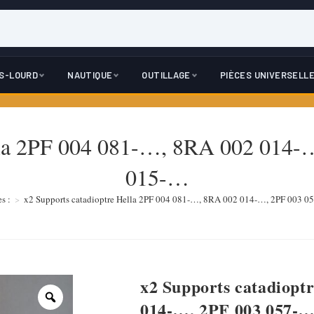
DS-LOURD
NAUTIQUE
OUTILLAGE
PIÈCES UNIVERSELL
ella 2PF 004 081-…, 8RA 002 014
015-…
s :
>
x2 Supports catadioptre Hella 2PF 004 081-…, 8RA 002 014-…, 2PF 003 
x2 Supports catadiopt
014-…, 2PF 003 057-…