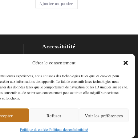
Ajouter au panier
est :
40,00 €.
Accessibilité
Mon Compte
Gérer le consentement
Contact
s meilleures expériences, nous utilisons des technologies telles que les cookies pour
accéder aux informations des appareils. Le fait de consentir à ces technologies nous
raiter des données telles que le comportement de navigation ou les ID uniques sur ce site.
pas consentir ou de retirer son consentement peut avoir un effet négatif sur certaines
s et fonctions.
cepter
Refuser
Voir les préférences
ropos de nous
Politique de cookies
Politique de confidentialité