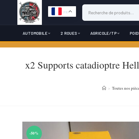
FR
AUTOMOBILE
2 ROUES
AGRICOLE/TP
POI
Skip
to
x2 Supports catadioptre H
content
>
Toutes nos pièce
-50%