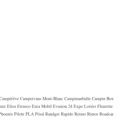
k Campérêve Campervans Mont-Blanc Campinanbulle Campin Box
er Elios Etrusco Eura Mobil Evasion 24 Expo Loisirs Fleurette
Phoenix Pilote PLA Pössl Randger Rapido Reimo Rimor Roadcar