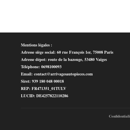
Mentions légales :
Adresse siège social
: 60 rue François 1er, 75008 Paris
Adresse dépot
: route de la bazouge, 53480 Vaiges
Téléphone
: 0698100093
Email
: contact@arrivagesautopieces.com
Siret
: 939 180 048 00018
REP
: FR471351_01TULV
LUCID
: DE4257822110286
Confidentiali