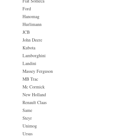
Fiat Someca
Ford
Hanomag
Hurlimann
JCB
John Deere
Kubota
Lamborghini
Landini
Massey Ferguson
MB Trac
Mc Cormick
New Holland
Renault Claas
Same
Steyr
Unimog
Ursus