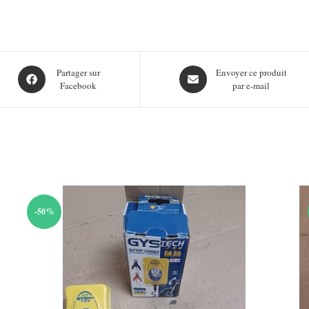
Opens
Opens
Partager sur
Envoyer ce produit
Facebook
par e-mail
in
in
a
a
new
new
window
window
-50%