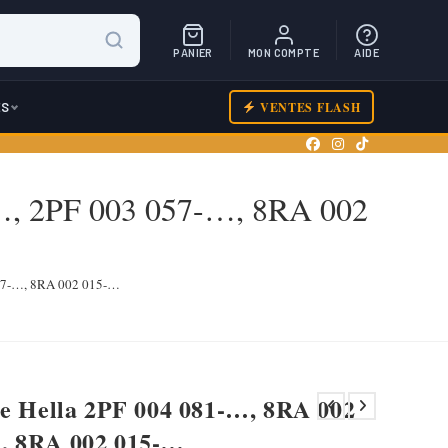
PANIER
MON COMPTE
AIDE
ES
VENTES FLASH
-…, 2PF 003 057-…, 8RA 002
057-…, 8RA 002 015-…
re Hella 2PF 004 081-…, 8RA 002
, 8RA 002 015-…