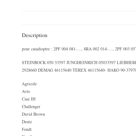
Description
pour catadioptre : 2PF 004 081-…, 8RA 002 014-…, 2PF 003 
STEINBOCK 050 33597 JUNGHEINRICH 05033597 LIEBHERR 
2928660 DEMAG 46115640 TEREX 46115640- HAKO 90-3797
Agricole
Avto
Case IH
Challenger
David Brown
Deutz
Fendt