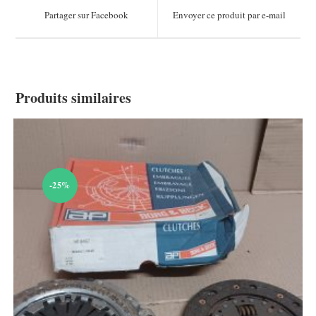
a
a
Partager sur Facebook
Envoyer ce produit par e-mail
new
new
window
window
Produits similaires
-25%