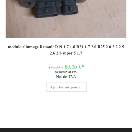
module allumage Renault R19 1.7 1.8 R21 1.7 2.0 R25 2.0 2.2 2.5
2.6 2.8 super 5 1.7
Le
80,00
€
*
170,00
€
prix
par rapport au PVC
initial
Le
Net de TVA
était :
prix
170,00 €.
actuel
Ajouter au panier
est :
80,00 €.