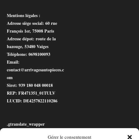
Mentions légales :
Adresse siège social
: 60 rue
François 1er, 75008 Paris
Adresse dépot
: route de la
bazouge, 53480 Vaiges
Téléphone
: 0698100093
Email
:
contact@arrivagesautopieces.c
om
Siret
: 939 180 048 00018
REP
: FR471351_01TULV
LUCID
: DE4257822110286
.gtranslate_wrapper
Gérer le consentement