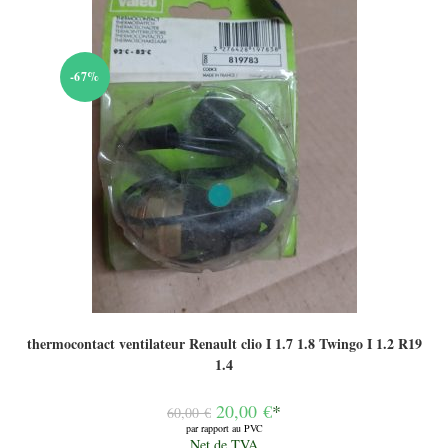
-67%
thermocontact ventilateur Renault clio I 1.7 1.8 Twingo I 1.2 R19
1.4
Le
20,00
€
*
60,00
€
prix
par rapport au PVC
initial
Le
Net de TVA