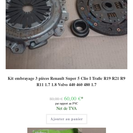
Kit embrayage 3 pièces Renault Super 5 Clio I Trafic R19 R21 R9
R11 1.7 1.8 Volvo 440 460 480 1.7
Le
60,00
€
*
80,00
€
prix
par rapport au PVC
initial
Le
Net de TVA
était :
prix
80,00 €.
actuel
Ajouter au panier
est :
60,00 €.