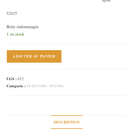
actuel
est :
52415
22,00 €.
Boite endommagée
1 en stock
quantité
AJOUTER AU PANIER
de
Rétroviseur
manuel
UGS :
452
gauche
Catégorie :
19 (01/1988 - 09/1996)
Renault
19
I
II
DESCRIPTION