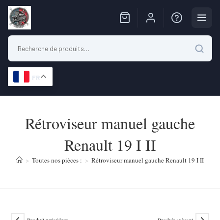
FR
Skip
to
Rétroviseur manuel gauche
content
Renault 19 I II
>
Toutes nos pièces :
>
Rétroviseur manuel gauche Renault 19 I II
Produit précédent
Produit suivant