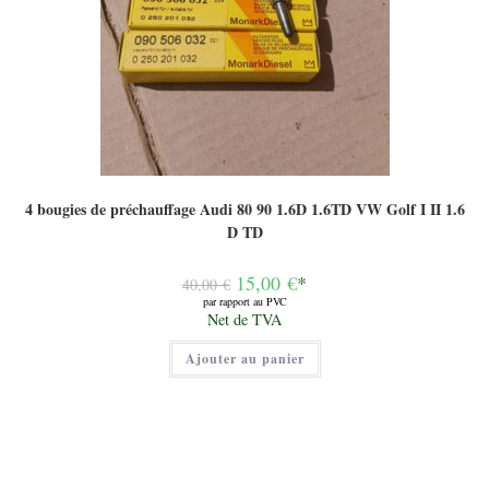
4 bougies de préchauffage Audi 80 90 1.6D 1.6TD VW Golf I II 1.6
D TD
Le
15,00
€
*
40,00
€
prix
par rapport au PVC
initial
Le
Net de TVA
était :
prix
40,00 €.
actuel
Ajouter au panier
est :
15,00 €.