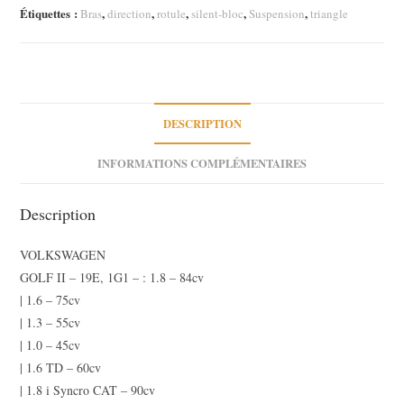
inférieure
Étiquettes :
,
,
,
,
,
Bras
direction
rotule
silent-bloc
Suspension
triangle
17mm
Golf
II
jusqu'à
07/87
DESCRIPTION
Neuf
Lockheed
INFORMATIONS COMPLÉMENTAIRES
Description
VOLKSWAGEN
GOLF II – 19E, 1G1 – : 1.8 – 84cv
| 1.6 – 75cv
| 1.3 – 55cv
| 1.0 – 45cv
| 1.6 TD – 60cv
| 1.8 i Syncro CAT – 90cv