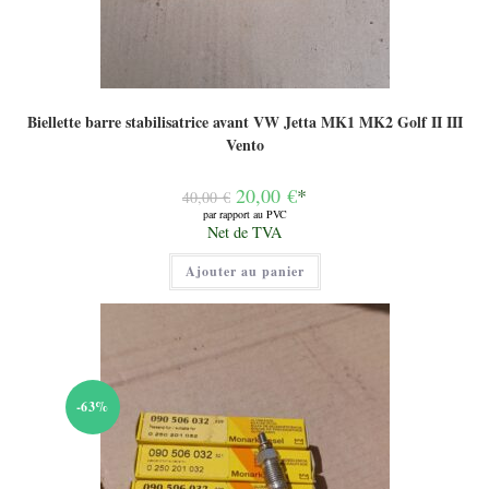
Biellette barre stabilisatrice avant VW Jetta MK1 MK2 Golf II III
Vento
Le
20,00
€
*
40,00
€
prix
par rapport au PVC
initial
Le
Net de TVA
était :
prix
40,00 €.
actuel
Ajouter au panier
est :
20,00 €.
-63%