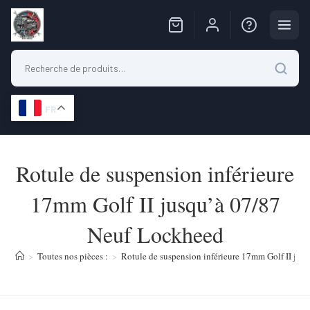
FR
Skip
to
Rotule de suspension inférieure
content
17mm Golf II jusqu’à 07/87
Neuf Lockheed
>
Toutes nos pièces :
>
Rotule de suspension inférieure 17mm Golf II ju