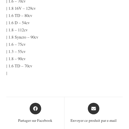
| 1.6 – 70cv
| 1.8 16V – 129cv
| 1.6 TD – 80cv
| 1.6 D – 54cv
| 1.8 – 112cv
| 1.8 Syncro – 90cv
| 1.6 – 75cv
| 1.3 – 55cv
| 1.8 – 90cv
| 1.6 TD – 70cv
|
Opens
Opens
in
in
a
a
Partager sur Facebook
Envoyer ce produit par e-mail
new
new