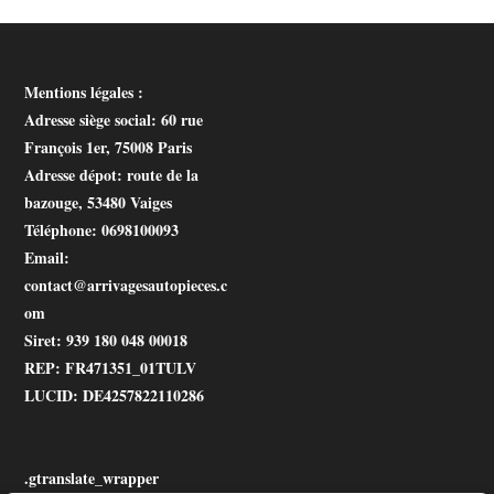
Mentions légales :
Adresse siège social
: 60 rue
François 1er, 75008 Paris
Adresse dépot
: route de la
bazouge, 53480 Vaiges
Téléphone
: 0698100093
Email
:
contact@arrivagesautopieces.c
om
Siret
: 939 180 048 00018
REP
: FR471351_01TULV
LUCID
: DE4257822110286
.gtranslate_wrapper