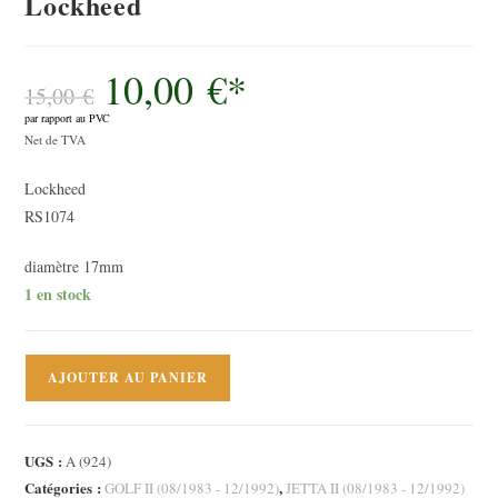
Lockheed
10,00
€
*
Le
prix
15,00
€
initial
par rapport au PVC
était :
Le
15,00 €.
Net de TVA
prix
Lockheed
actuel
RS1074
est :
10,00 €.
diamètre 17mm
1 en stock
quantité
AJOUTER AU PANIER
de
Rotule
de
UGS :
A (924)
suspension
Catégories :
,
GOLF II (08/1983 - 12/1992)
JETTA II (08/1983 - 12/1992)