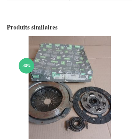
window
window
Produits similaires
-48%