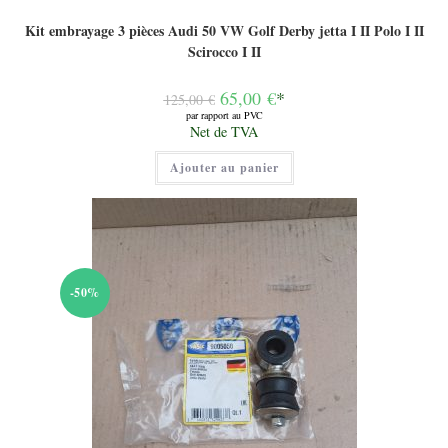
Kit embrayage 3 pièces Audi 50 VW Golf Derby jetta I II Polo I II
Scirocco I II
Le
65,00
€
*
125,00
€
prix
par rapport au PVC
initial
Le
Net de TVA
était :
prix
125,00 €.
actuel
Ajouter au panier
est :
65,00 €.
-50%