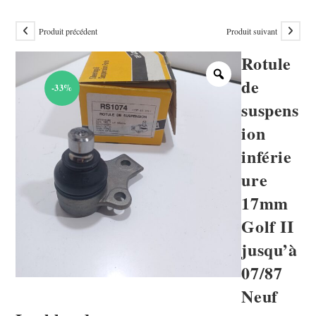
Produit précédent
Produit suivant
Rotule
de
-33%
suspens
ion
inférie
ure
17mm
Golf II
jusqu’à
07/87
Neuf