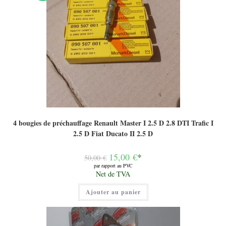
4 bougies de préchauffage Renault Master I 2.5 D 2.8 DTI Trafic I
2.5 D Fiat Ducato II 2.5 D
Le
15,00
€
*
50,00
€
prix
par rapport au PVC
initial
Le
Net de TVA
était :
prix
50,00 €.
actuel
Ajouter au panier
est :
15,00 €.