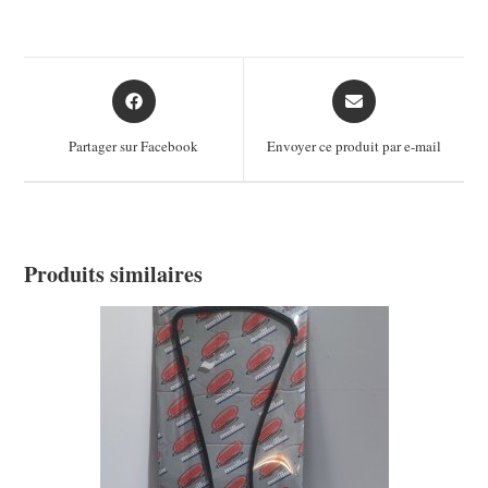
Opens
Opens
in
in
a
a
Partager sur Facebook
Envoyer ce produit par e-mail
new
new
window
window
Produits similaires