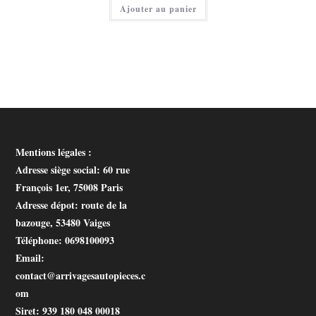
Ajouter au panier
est :
10,00 €.
Mentions légales :
Adresse siège social
: 60 rue
François 1er, 75008 Paris
Adresse dépot
: route de la
bazouge, 53480 Vaiges
Téléphone
: 0698100093
Email
:
contact@arrivagesautopieces.c
om
Siret
: 939 180 048 00018