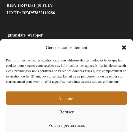
REP
: FR471351_01TULV
LUCID
: DE4257822110286
.gtranslate_wrapper
Gérer le consentement
Accessibilité
Pour offrir les meilleures expériences, nous utilisons des technologies telles que les
cookies pour stocker et/ou accéder aux informations des appareils. Le fait de consentir
Mon Compte
à ces technologies nous permettra de traiter des données telles que le comportement de
navigation ou les ID uniques sur ce site. Le fait de ne pas consentir ou de retirer son
Contact
consentement peut avoir un effet négatif sur certaines caractéristiques et fonctions.
Accepter
Confidentialité et cookies
Conditions Générales
Refuser
Politique de cookies (UE)
A propos de nous
Voir les préférences
Copyright 2025 - Arrivages Auto Pièces - Tous droits réservés