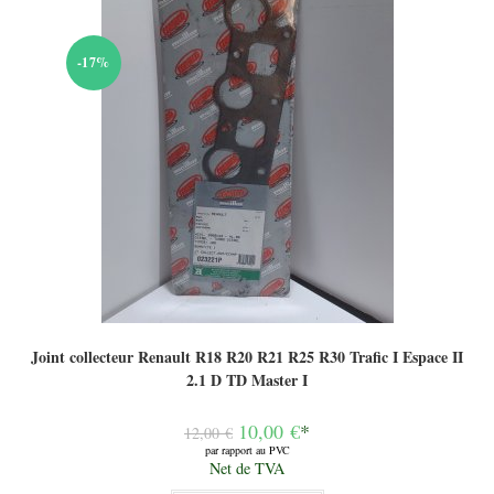
-17%
Joint collecteur Renault R18 R20 R21 R25 R30 Trafic I Espace II
2.1 D TD Master I
Le
10,00
€
*
12,00
€
prix
par rapport au PVC
initial
Le
Net de TVA
était :
prix
12,00 €.
actuel