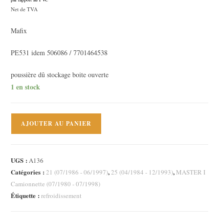
était :
115,00 €.
Le
Net de TVA
prix
Mafix
actuel
est :
PE531 idem 506086 / 7701464538
65,00 €.
poussière dû stockage boite ouverte
1 en stock
quantité
AJOUTER AU PANIER
de
Pompe
à
UGS :
A136
eau
Catégories :
,
,
21 (07/1986 - 06/1997)
25 (04/1984 - 12/1993)
MASTER I
Renault
Camionnette (07/1980 - 07/1998)
R21
Étiquette :
refroidissement
2.0
2.0