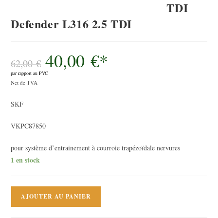
TDI
Defender L316 2.5 TDI
40,00
€
*
Le
prix
62,00
€
initial
par rapport au PVC
était :
Le
62,00 €.
Net de TVA
prix
SKF
actuel
est :
VKPC87850
40,00 €.
pour système d’entrainement à courroie trapézoïdale nervures
1 en stock
quantité
AJOUTER AU PANIER
de
Pompe