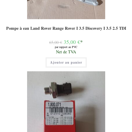
Pompe à eau Land Rover Range Rover I 3.5 Discovery I 3.5 2.5 TDI
Le
35,00
€
*
65,00
€
prix
par rapport au PVC
initial
Le
Net de TVA
était :
prix
65,00 €.
actuel
Ajouter au panier
est :
35,00 €.