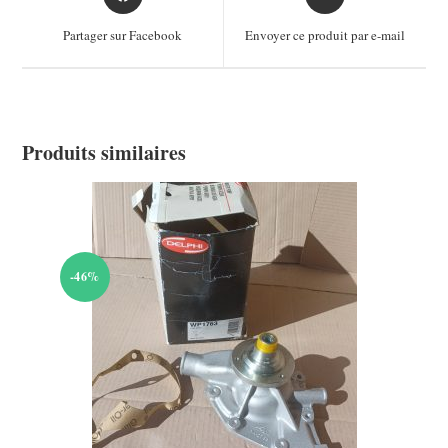
in
in
a
a
Partager sur Facebook
Envoyer ce produit par e-mail
new
new
window
window
Produits similaires
-46%