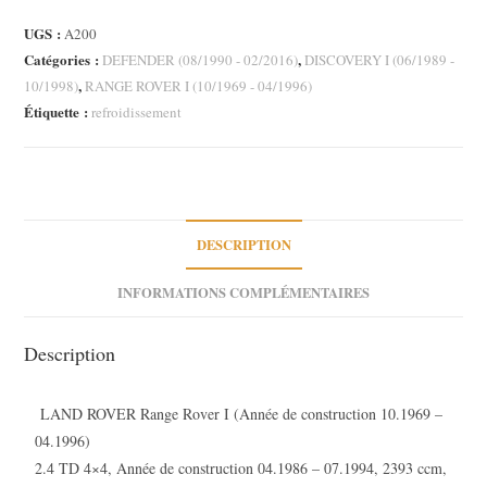
à
UGS :
A200
eau
Catégories :
,
DEFENDER (08/1990 - 02/2016)
DISCOVERY I (06/1989 -
Land
,
10/1998)
RANGE ROVER I (10/1969 - 04/1996)
Rover
Étiquette :
refroidissement
Range
Rover
I
2.4TD
2.5TDI
DESCRIPTION
Discovery
INFORMATIONS COMPLÉMENTAIRES
I
2.5
TDI
Description
Defender
L316
LAND ROVER Range Rover I (Année de construction 10.1969 –
2.5
04.1996)
TDI
2.4 TD 4×4, Année de construction 04.1986 – 07.1994, 2393 ccm,