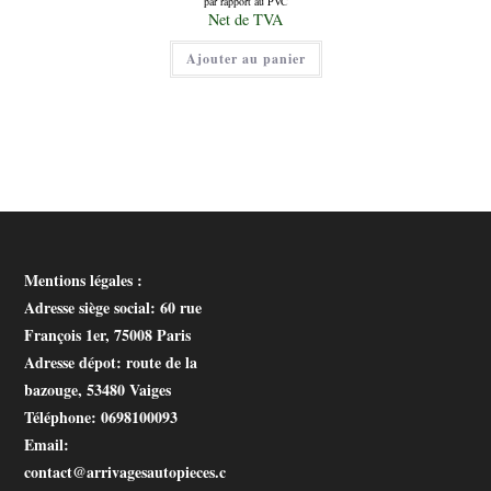
par rapport au PVC
initial
Le
Net de TVA
était :
prix
34,00 €.
actuel
Ajouter au panier
est :
15,00 €.
Mentions légales :
Adresse siège social
: 60 rue
François 1er, 75008 Paris
Adresse dépot
: route de la
bazouge, 53480 Vaiges
Téléphone
: 0698100093
Email
:
contact@arrivagesautopieces.c