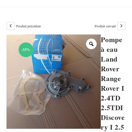
Produit précédent
Produit suivant
Pompe
à eau
-35%
Land
Rover
Range
Rover I
2.4TD
2.5TDI
Discove
ry I 2.5