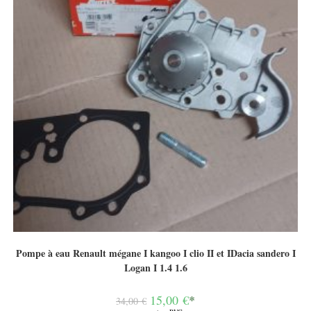
Pompe à eau Renault mégane I kangoo I clio II et IDacia sandero I
Logan I 1.4 1.6
Le
15,00
€
*
34,00
€
prix