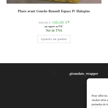
Phare avant Gauche Renault Espace IV Halogène
Le
160,00
€
*
300,00
€
prix
par rapport au PVC
initial
Le
Net de TVA
était :
prix
300,00 €.
actuel
Ajouter au panier
est :
160,00 €.
.gtranslate_wrapper
Pour offrir le
stocker et/ou 
permettra de t