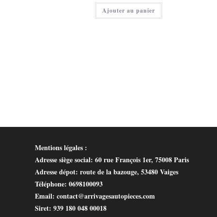
40,00 €.
actuel
Ajouter au panier
est :
25,00 €.
Mentions légales :
Adresse siège social
: 60 rue François 1er, 75008 Paris
Adresse dépot
: route de la bazouge, 53480 Vaiges
Téléphone
: 0698100093
Email
: contact@arrivagesautopieces.com
Siret
: 939 180 048 00018