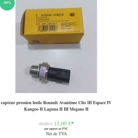
-50%
capteur pression huile Renault Avantime Clio III Espace IV
Kangoo II Laguna II III Megane II
Le
15,00
€
*
30,00
€
prix
par rapport au PVC
initial
Le
Net de TVA
était :
prix