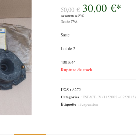
30,00
€
*
Le
prix
50,00
€
initial
par rapport au PVC
était :
Le
50,00 €.
Net de TVA
prix
Sasic
actuel
est :
Lot de 2
30,00 €.
4001644
Rupture de stock
UGS :
A272
Catégories :
ESPACE IV (11/2002 - 02/2015)
Étiquette :
Suspension