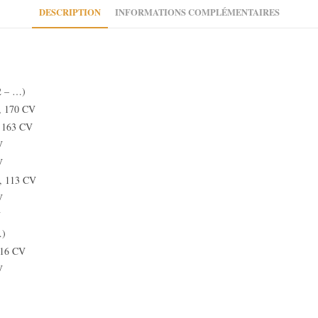
DESCRIPTION
INFORMATIONS COMPLÉMENTAIRES
2 – …)
m, 170 CV
, 163 CV
V
V
m, 113 CV
V
V
…)
116 CV
V