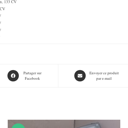
cm, 133 CV
 CV
V
V
V
V
Opens
Opens
Partager sur
Envoyer ce produit
Facebook
par e-mail
in
in
a
a
new
new
window
window