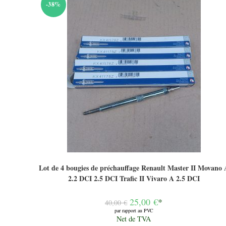
-38%
Lot de 4 bougies de préchauffage Renault Master II Movano 
2.2 DCI 2.5 DCI Trafic II Vivaro A 2.5 DCI
Le
25,00
€
*
40,00
€
prix
par rapport au PVC
initial
Le
Net de TVA
était :
prix