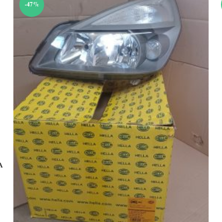
-47%
A