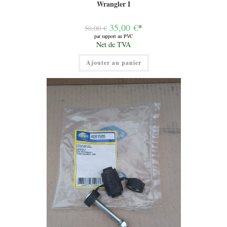
Wrangler I
Le
35,00
€
*
50,00
€
prix
par rapport au PVC
initial
Le
Net de TVA
était :
prix
50,00 €.
actuel
Ajouter au panier
est :
35,00 €.