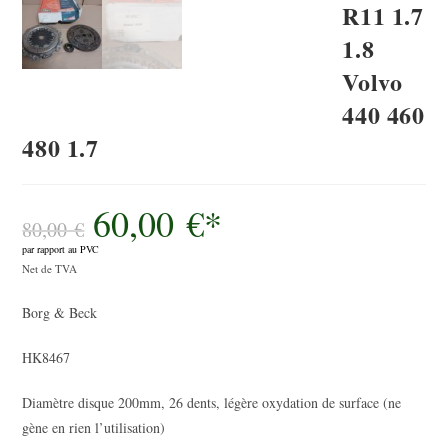
R11 1.7
1.8
Volvo
440 460
480 1.7
60,00
€
*
Le
prix
80,00
€
initial
par rapport au PVC
était :
Le
80,00 €.
Net de TVA
prix
Borg & Beck
actuel
est :
HK8467
60,00 €.
Diamètre disque 200mm, 26 dents, légère oxydation de surface (ne
gène en rien l’utilisation)