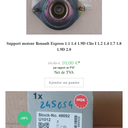
Support moteur Renault Express 1.1 1.4 1.9D Clio I 1.2 1.4 1.7 1.8
1.9D 2.0
Le
10,00
€
*
18,00
€
prix
par rapport au PVC
initial
Le
Net de TVA
était :
prix
18,00 €.
actuel
Ajouter au panier
est :
10,00 €.
-30%