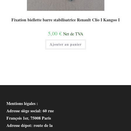
Fixation biellette barre stabilisatrice Renault Clio I Kangoo I
5,00
€
Net de TVA
Ajouter au panier
Mentions légales :
Adresse siège social
: 60 rue
François 1er, 75008 Paris
Adresse dépot
: route de la