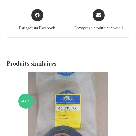
Opens
Opens
in
in
a
a
Partager sur Facebook
Envoyer ce produit par e-mail
new
new
window
window
Produits similaires
-44%