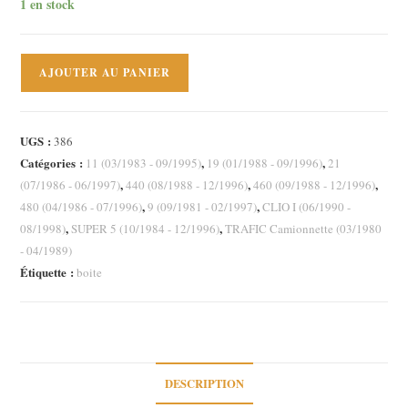
1 en stock
quantité
AJOUTER AU PANIER
de
Kit
embrayage
UGS :
386
3
Catégories :
,
,
11 (03/1983 - 09/1995)
19 (01/1988 - 09/1996)
21
pièces
,
,
,
(07/1986 - 06/1997)
440 (08/1988 - 12/1996)
460 (09/1988 - 12/1996)
Renault
,
,
480 (04/1986 - 07/1996)
9 (09/1981 - 02/1997)
CLIO I (06/1990 -
Super
,
,
08/1998)
SUPER 5 (10/1984 - 12/1996)
TRAFIC Camionnette (03/1980
5
- 04/1989)
Clio
Étiquette :
boite
I
Trafic
R19
R21
R9
DESCRIPTION
R11