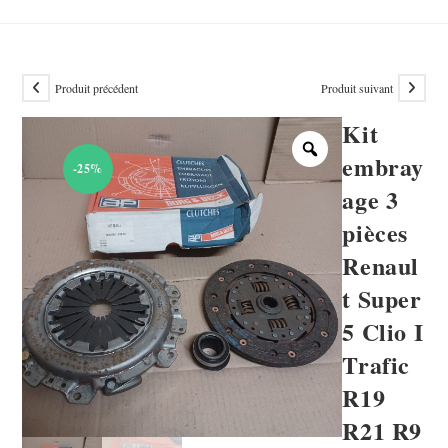
Produit précédent
Produit suivant
Kit
embray
-25%
age 3
pièces
Renaul
t Super
5 Clio I
Trafic
R19
R21 R9