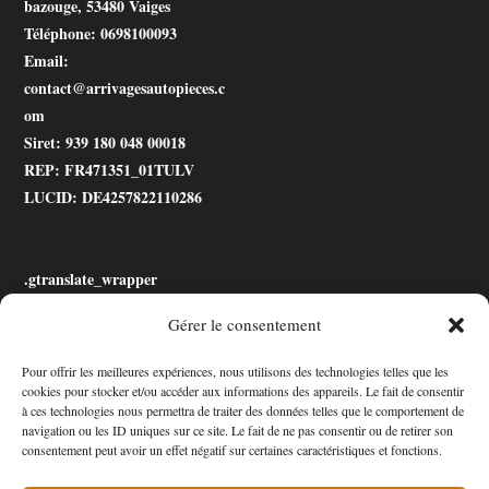
bazouge, 53480 Vaiges
Téléphone
: 0698100093
Email
:
contact@arrivagesautopieces.c
om
Siret
: 939 180 048 00018
REP
: FR471351_01TULV
LUCID
: DE4257822110286
.gtranslate_wrapper
Gérer le consentement
Accessibilité
Pour offrir les meilleures expériences, nous utilisons des technologies telles que les
cookies pour stocker et/ou accéder aux informations des appareils. Le fait de consentir
Mon Compte
à ces technologies nous permettra de traiter des données telles que le comportement de
navigation ou les ID uniques sur ce site. Le fait de ne pas consentir ou de retirer son
Contact
consentement peut avoir un effet négatif sur certaines caractéristiques et fonctions.