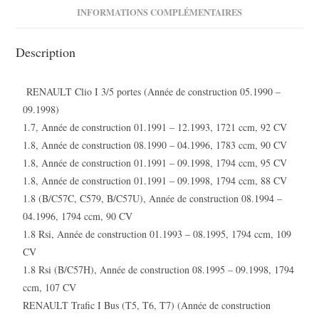
INFORMATIONS COMPLÉMENTAIRES
1.7
1.8
Description
Volvo
440
460
RENAULT Clio I 3/5 portes (Année de construction 05.1990 –
480
09.1998)
1.7
1.7, Année de construction 01.1991 – 12.1993, 1721 ccm, 92 CV
1.8, Année de construction 08.1990 – 04.1996, 1783 ccm, 90 CV
1.8, Année de construction 01.1991 – 09.1998, 1794 ccm, 95 CV
1.8, Année de construction 01.1991 – 09.1998, 1794 ccm, 88 CV
1.8 (B/C57C, C579, B/C57U), Année de construction 08.1994 –
04.1996, 1794 ccm, 90 CV
1.8 Rsi, Année de construction 01.1993 – 08.1995, 1794 ccm, 109
CV
1.8 Rsi (B/C57H), Année de construction 08.1995 – 09.1998, 1794
ccm, 107 CV
RENAULT Trafic I Bus (T5, T6, T7) (Année de construction