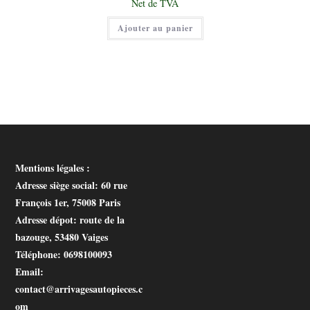
Net de TVA
était :
prix
97,00 €.
actuel
Ajouter au panier
est :
50,00 €.
Mentions légales :
Adresse siège social
: 60 rue
François 1er, 75008 Paris
Adresse dépot
: route de la
bazouge, 53480 Vaiges
Téléphone
: 0698100093
Email
:
contact@arrivagesautopieces.c
om