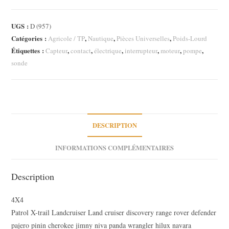
Interrupteur
10A
UGS :
D (957)
12V
Catégories :
,
,
,
Agricole / TP
Nautique
Pièces Universelles
Poids-Lourd
Universel
Étiquettes :
,
,
,
,
,
,
Capteur
contact
électrique
interrupteur
moteur
pompe
Bateau
sonde
Camion
Camping
Car
Van
aménagé
DESCRIPTION
Neuf
INFORMATIONS COMPLÉMENTAIRES
Hella
Description
4X4
Patrol X-trail Landcruiser Land cruiser discovery range rover defender
pajero pinin cherokee jimny niva panda wrangler hilux navara