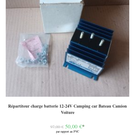
Répartiteur charge batterie 12-24V Camping car Bateau Camion
Voiture
Le
50,00
€
*
97,00
€
prix
par rapport au PVC
initial
Le