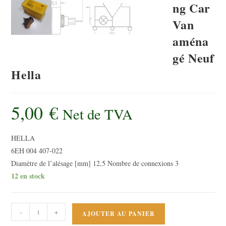
ng Car
Van
aména
gé Neuf
Hella
5,00
€
Net de TVA
HELLA
6EH 004 407-022
Diamètre de l’alésage [mm] 12,5 Nombre de connexions 3
12 en stock
quantité
-
+
AJOUTER AU PANIER
de