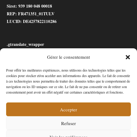
Siret
: 939 180 048 00018
REP
: FR471351_01TULV
LUCID
: DE4257822110286
.gtranslate_wrapper
Gérer le consentement
Accessibilité
Pour offrir les meilleures expériences, nous utilisons des technologies telles que les
cookies pour stocker et/ou accéder aux informations des appareils. Le fait de consentir
Mon Compte
à ces technologies nous permettra de traiter des données telles que le comportement de
navigation ou les ID uniques sur ce site. Le fait de ne pas consentir ou de retirer son
Contact
consentement peut avoir un effet négatif sur certaines caractéristiques et fonctions.
Accepter
Confidentialité et cookies
Conditions Générales
Refuser
Politique de cookies (UE)
A propos de nous
Voir les préférences