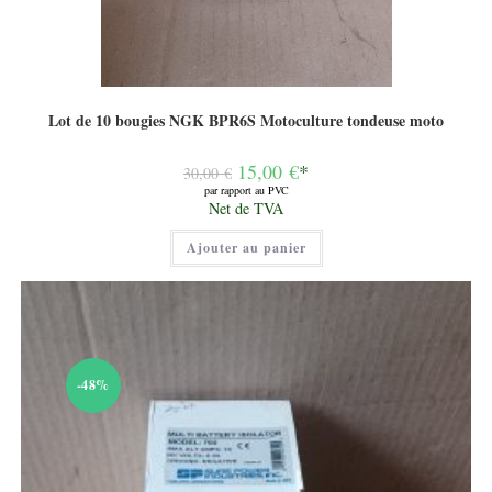
Lot de 10 bougies NGK BPR6S Motoculture tondeuse moto
Le
15,00
€
*
30,00
€
prix
par rapport au PVC
initial
Le
Net de TVA
était :
prix
30,00 €.
actuel
Ajouter au panier
est :
15,00 €.
-48%