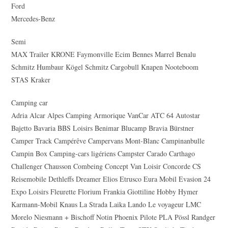
Ford
Mercedes-Benz
Semi
MAX Trailer KRONE Faymonville Ecim Bennes Marrel Benalu
Schmitz Humbaur Kögel Schmitz Cargobull Knapen Nooteboom
STAS Kraker
Camping car
Adria Alcar Alpes Camping Armorique VanCar ATC 64 Autostar
Bajetto Bavaria BBS Loisirs Benimar Blucamp Bravia Bürstner
Camper Track Campérêve Campervans Mont-Blanc Campinanbulle
Campin Box Camping-cars ligériens Campster Carado Carthago
Challenger Chausson Combeing Concept Van Loisir Concorde CS
Reisemobile Dethleffs Dreamer Elios Etrusco Eura Mobil Evasion 24
Expo Loisirs Fleurette Florium Frankia Giottiline Hobby Hymer
Karmann-Mobil Knaus La Strada Laika Lando Le voyageur LMC
Morelo Niesmann + Bischoff Notin Phoenix Pilote PLA Pössl Randger