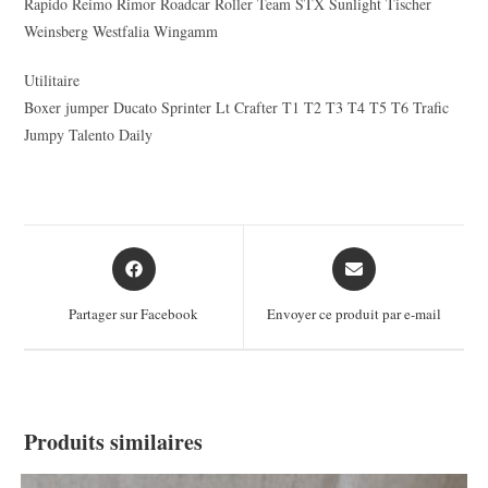
Rapido Reimo Rimor Roadcar Roller Team STX Sunlight Tischer
Weinsberg Westfalia Wingamm
Utilitaire
Boxer jumper Ducato Sprinter Lt Crafter T1 T2 T3 T4 T5 T6 Trafic
Jumpy Talento Daily
Opens
Opens
in
in
a
a
Partager sur Facebook
Envoyer ce produit par e-mail
new
new
window
window
Produits similaires