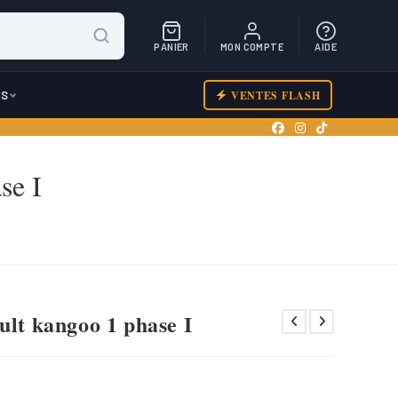
PANIER
MON COMPTE
AIDE
ES
VENTES FLASH
se I
ult kangoo 1 phase I