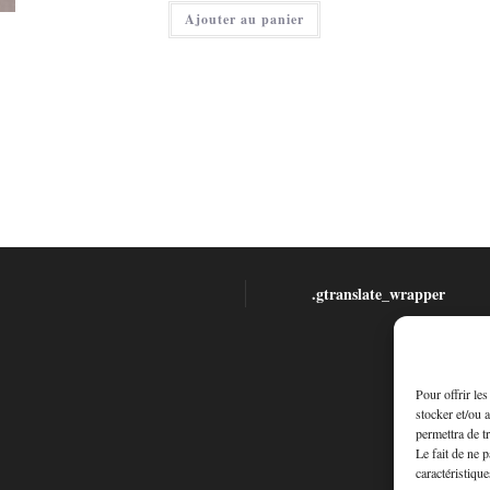
24,00 €.
actuel
Ajouter au panier
est :
12,00 €.
.gtranslate_wrapper
Pour offrir le
stocker et/ou 
permettra de t
Le fait de ne 
caractéristique