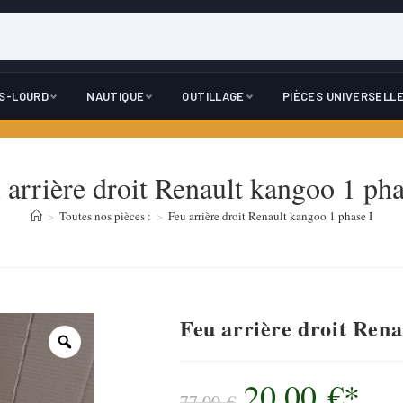
DS-LOURD
NAUTIQUE
OUTILLAGE
PIÈCES UNIVERSELL
 arrière droit Renault kangoo 1 pha
>
Toutes nos pièces :
>
Feu arrière droit Renault kangoo 1 phase I
Feu arrière droit Rena
20,00
€
*
Le
prix
77,00
€