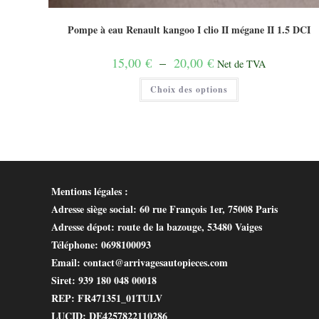
Pompe à eau Renault kangoo I clio II mégane II 1.5 DCI
Plage
15,00
€
–
20,00
€
Net de TVA
de
prix :
Ce
Choix des options
15,00 €
produit
à
a
20,00 €
plusieurs
variations.
Les
options
peuvent
être
choisies
sur
Mentions légales :
la
page
Adresse siège social
: 60 rue François 1er, 75008 Paris
du
produit
Adresse dépot
: route de la bazouge, 53480 Vaiges
Téléphone
: 0698100093
Email
: contact@arrivagesautopieces.com
Siret
: 939 180 048 00018
REP
: FR471351_01TULV
LUCID
: DE4257822110286