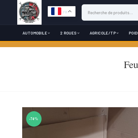
FR
AUTOMOBILE
2 ROUES
AGRICOLE/TP
POI
Skip
to
Feu
content
-74%