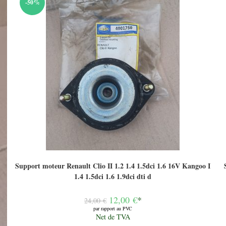
-50%
Support moteur Renault Clio II 1.2 1.4 1.5dci 1.6 16V Kangoo I
1.4 1.5dci 1.6 1.9dci dti d
Le
12,00
€
*
24,00
€
prix
par rapport au PVC
initial
Le
Net de TVA
était :
prix