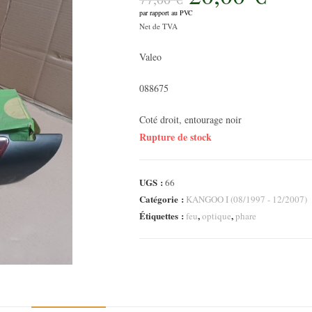
initial
par rapport au PVC
était :
Le
77,00 €.
Net de TVA
prix
Valeo
actuel
est :
088675
20,00 €.
Coté droit, entourage noir
Rupture de stock
UGS :
66
Catégorie :
KANGOO I (08/1997 - 12/2007)
Étiquettes :
,
,
feu
optique
phare