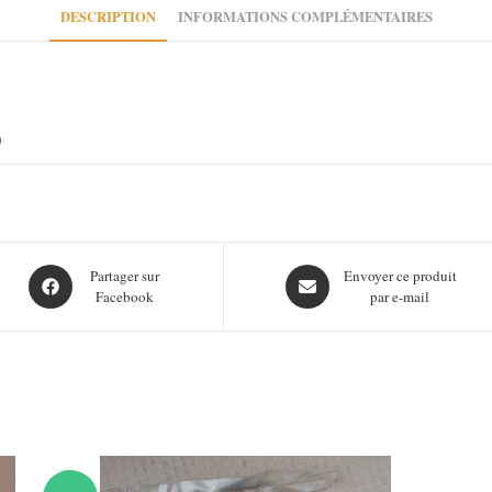
DESCRIPTION
INFORMATIONS COMPLÉMENTAIRES
)
Opens
Opens
Partager sur
Envoyer ce produit
Facebook
par e-mail
in
in
a
a
new
new
window
window