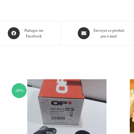
Opens
Opens
Partager sur
Envoyer ce produit
Facebook
par e-mail
in
in
a
a
new
new
window
window
-23%