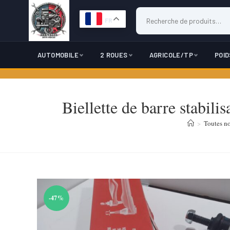
FR
AUTOMOBILE
2 ROUES
AGRICOLE/TP
POI
Skip
to
Biellette de barre stabili
content
>
Toutes no
-47%