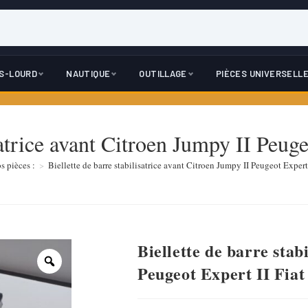
DS-LOURD
NAUTIQUE
OUTILLAGE
PIÈCES UNIVERSELL
satrice avant Citroen Jumpy II Peug
s pièces :
>
Biellette de barre stabilisatrice avant Citroen Jumpy II Peugeot Expert 
Biellette de barre stab
Peugeot Expert II Fiat