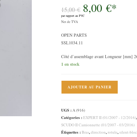
8,00
€
*
Le
prix
15,00
€
initial
par rapport au PVC
était :
Le
15,00 €.
Net de TVA
prix
OPEN PARTS
actuel
SSL1034.11
est :
8,00 €.
Côté d’assemblage avant Longueur [mm] 2
1 en stock
quantité
AJOUTER AU PANIER
de
Biellette
de
UGS :
A (916)
barre
Catégories :
EXPERT II (01/2007 - 12/2016)
stabilisatrice
SCUDO II Camionnette (01/2007 - 03/2016)
avant
Étiquettes :
,
,
,
Bras
direction
rotule
silent-bloc