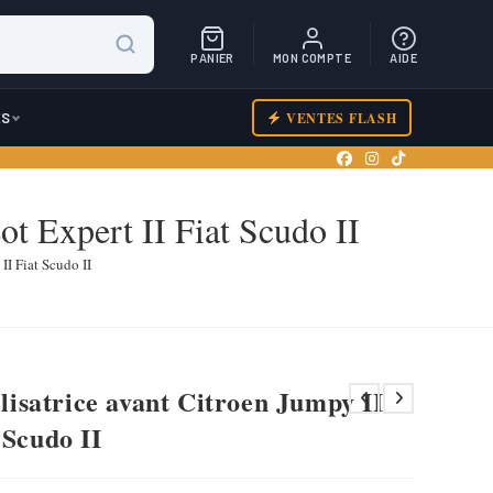
PANIER
MON COMPTE
AIDE
ES
VENTES FLASH
eot Expert II Fiat Scudo II
II Fiat Scudo II
ilisatrice avant Citroen Jumpy II
 Scudo II