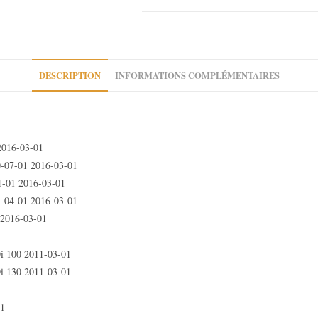
Citroen
Jumpy
II
Peugeot
Expert
DESCRIPTION
INFORMATIONS COMPLÉMENTAIRES
II
Fiat
Scudo
II
2016-03-01
0-07-01 2016-03-01
01 2016-03-01
1-04-01 2016-03-01
2016-03-01
 100 2011-03-01
 130 2011-03-01
01