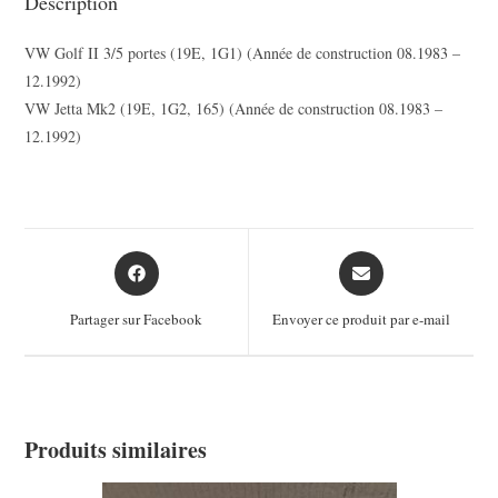
Description
VW Golf II 3/5 portes (19E, 1G1) (Année de construction 08.1983 –
12.1992)
VW Jetta Mk2 (19E, 1G2, 165) (Année de construction 08.1983 –
12.1992)
Opens
Opens
in
in
a
a
Partager sur Facebook
Envoyer ce produit par e-mail
new
new
window
window
Produits similaires