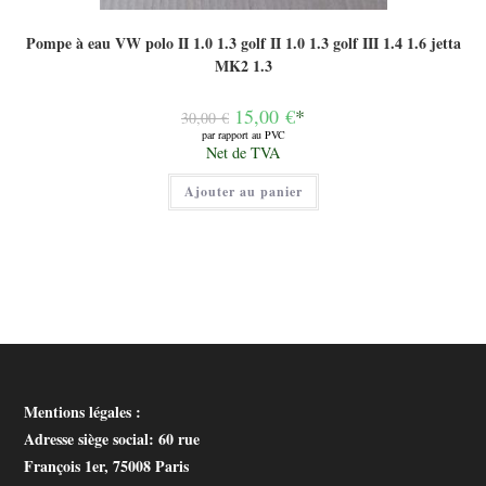
Pompe à eau VW polo II 1.0 1.3 golf II 1.0 1.3 golf III 1.4 1.6 jetta
MK2 1.3
Le
15,00
€
*
30,00
€
prix
par rapport au PVC
initial
Le
Net de TVA
était :
prix
30,00 €.
actuel
Ajouter au panier
est :
15,00 €.
Mentions légales :
Adresse siège social
: 60 rue
François 1er, 75008 Paris