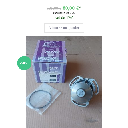
Le
80,00
€
*
105,00
€
prix
par rapport au PVC
initial
Le
Net de TVA
était :
prix
105,00 €.
actuel
Ajouter au panier
est :
80,00 €.
-50%