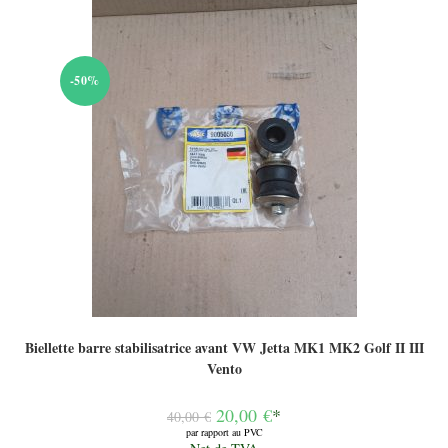
-50%
Biellette barre stabilisatrice avant VW Jetta MK1 MK2 Golf II III
Vento
Le
20,00
€
*
40,00
€
prix
par rapport au PVC
initial
Le