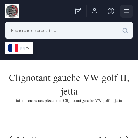
FR
Skip
to
Clignotant gauche VW golf II,
content
jetta
>
Toutes nos pièces :
>
Clignotant gauche VW golf II, jetta
Produit précédent
Produit suivant