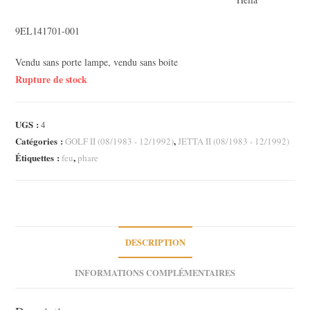
actuel
est :
9EL141701-001
10,00 €.
Vendu sans porte lampe, vendu sans boite
Rupture de stock
UGS :
4
Catégories :
,
GOLF II (08/1983 - 12/1992)
JETTA II (08/1983 - 12/1992)
Étiquettes :
,
feu
phare
DESCRIPTION
INFORMATIONS COMPLÉMENTAIRES