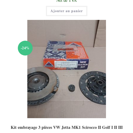
Net de TVA
était :
prix
40,00 €.
actuel
Ajouter au panier
est :
20,00 €.
-24%
Kit embrayage 3 pièces VW Jetta MK1 Scirocco II Golf I II III