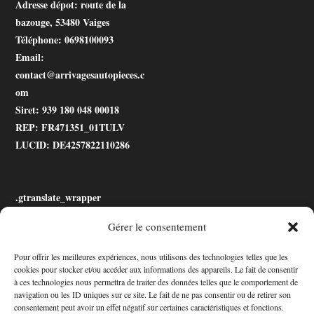
Adresse dépot
: route de la
bazouge, 53480 Vaiges
Téléphone
: 0698100093
Email
:
contact@arrivagesautopieces.c
om
Siret
: 939 180 048 00018
REP
: FR471351_01TULV
LUCID
: DE4257822110286
.gtranslate_wrapper
Gérer le consentement
Accessibilité
Pour offrir les meilleures expériences, nous utilisons des technologies telles que les
cookies pour stocker et/ou accéder aux informations des appareils. Le fait de consentir
Mon Compte
à ces technologies nous permettra de traiter des données telles que le comportement de
navigation ou les ID uniques sur ce site. Le fait de ne pas consentir ou de retirer son
Contact
consentement peut avoir un effet négatif sur certaines caractéristiques et fonctions.