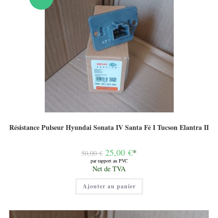
Résistance Pulseur Hyundai Sonata IV Santa Fé I Tucson Elantra II
Le
25,00
€
*
50,00
€
prix
par rapport au PVC
initial
Le
Net de TVA
était :
prix
50,00 €.
actuel
Ajouter au panier
est :
25,00 €.