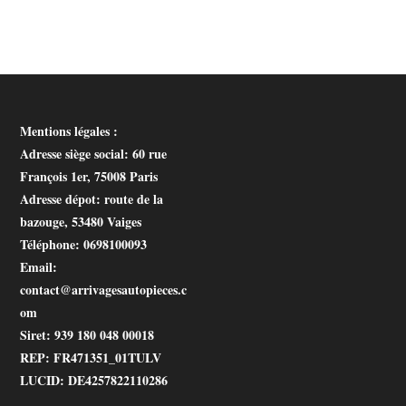
Mentions légales :
Adresse siège social
: 60 rue
François 1er, 75008 Paris
Adresse dépot
: route de la
bazouge, 53480 Vaiges
Téléphone
: 0698100093
Email
:
contact@arrivagesautopieces.c
om
Siret
: 939 180 048 00018
REP
: FR471351_01TULV
LUCID
: DE4257822110286