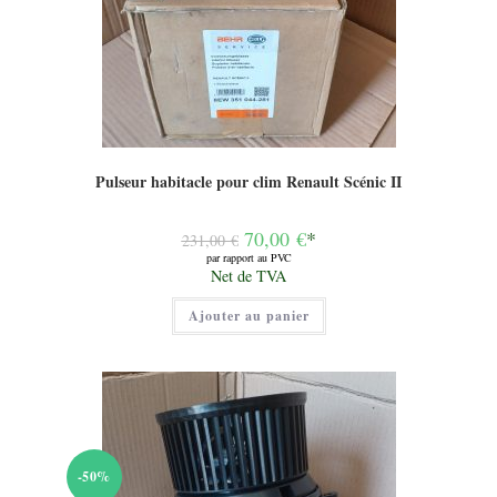
Pulseur habitacle pour clim Renault Scénic II
Le
70,00
€
*
231,00
€
prix
par rapport au PVC
initial
Le
Net de TVA
était :
prix
231,00 €.
actuel
Ajouter au panier
est :
70,00 €.
-50%