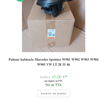
Pulseur habitacle Mercedes Sprinter W901 W902 W903 W904
W905 VW LT 28 35 46
Le
45,00
€
*
90,00
€
prix
par rapport au PVC
initial
Le
Net de TVA
était :
prix
90,00 €.
actuel
Ajouter au panier
est :
45,00 €.