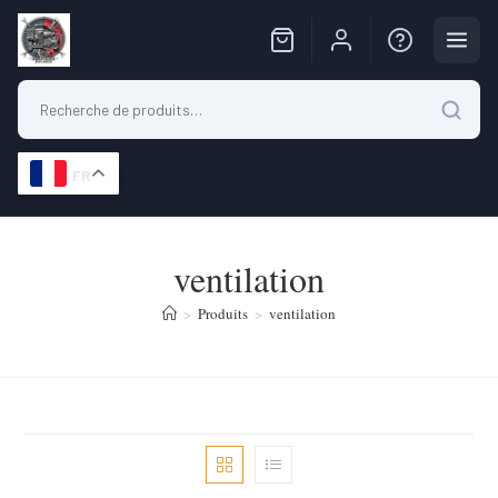
FR
Skip
to
ventilation
content
>
Produits
>
ventilation