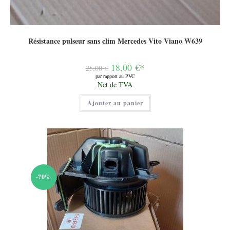
Résistance pulseur sans clim Mercedes Vito Viano W639
Le
18,00
€
*
25,00
€
prix
par rapport au PVC
initial
Le
Net de TVA
était :
prix
25,00 €.
actuel
Ajouter au panier
est :
18,00 €.
-70%