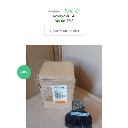
Le
15,00
€
*
30,00
€
prix
par rapport au PVC
initial
Le
Net de TVA
était :
prix
30,00 €.
actuel
Ajouter au panier
est :
15,00 €.
-50%