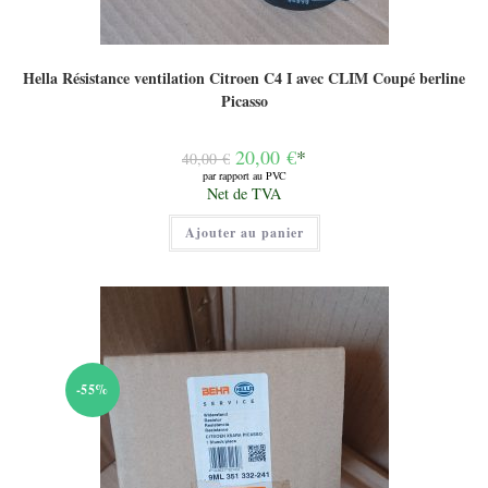
Hella Résistance ventilation Citroen C4 I avec CLIM Coupé berline
Picasso
Le
20,00
€
*
40,00
€
prix
par rapport au PVC
initial
Le
Net de TVA
était :
prix
40,00 €.
actuel
Ajouter au panier
est :
20,00 €.
-55%