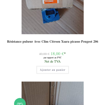
Résistance pulseur Avec Clim Citroen Xsara picasso Peugeot 206
Le
18,00
€
*
40,00
€
prix
par rapport au PVC
initial
Le
Net de TVA
était :
prix
40,00 €.
actuel
Ajouter au panier
est :
18,00 €.
-50%