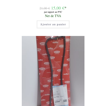
Le
15,00
€
*
21,00
€
prix
par rapport au PVC
initial
Le
Net de TVA
était :
prix
21,00 €.
actuel
Ajouter au panier
est :
15,00 €.