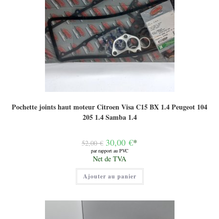
Pochette joints haut moteur Citroen Visa C15 BX 1.4 Peugeot 104
205 1.4 Samba 1.4
Le
30,00
€
*
52,00
€
prix
par rapport au PVC
initial
Le
Net de TVA
était :
prix
52,00 €.
actuel
Ajouter au panier
est :
30,00 €.