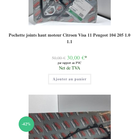
Pochette joints haut moteur Citroen Visa 11 Peugeot 104 205 1.0
1.1
Le
30,00
€
*
50,00
€
prix
par rapport au PVC
initial
Le
Net de TVA
était :
prix
50,00 €.
actuel
Ajouter au panier
est :
30,00 €.
-42%