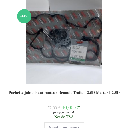
-44%
Pochette joints haut moteur Renault Trafic I 2.5D Master I 2.5D
Le
40,00
€
*
72,00
€
prix
par rapport au PVC
initial
Le
Net de TVA
était :
prix
72,00 €.
actuel
Ajouter au panier
est :