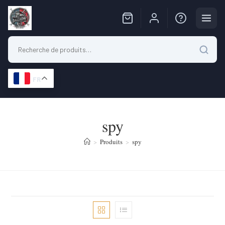
FR
Skip
to
spy
content
>
Produits
>
spy