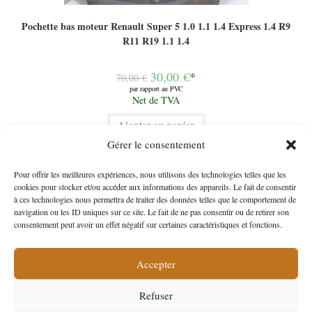
Pochette bas moteur Renault Super 5 1.0 1.1 1.4 Express 1.4 R9
R11 R19 1.1 1.4
Le
30,00
€
*
70,00
€
prix
par rapport au PVC
initial
Le
Net de TVA
était :
prix
70,00 €.
actuel
Ajouter au panier
est :
30,00 €.
Gérer le consentement
Pour offrir les meilleures expériences, nous utilisons des technologies telles que les
cookies pour stocker et/ou accéder aux informations des appareils. Le fait de consentir
à ces technologies nous permettra de traiter des données telles que le comportement de
navigation ou les ID uniques sur ce site. Le fait de ne pas consentir ou de retirer son
consentement peut avoir un effet négatif sur certaines caractéristiques et fonctions.
-31%
Accepter
Refuser