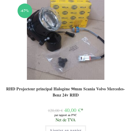
-67%
RHD Projecteur principal Halogène 90mm Scania Volvo Mercedes-
Benz 24v RHD
Le
40,00
€
*
120,00
€
prix
par rapport au PVC
initial
Le
Net de TVA
était :
prix
120,00 €.
actuel
Ajouter au panier
est :