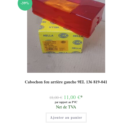
-39%
Cabochon feu arrière gauche 9EL 136 819-041
Le
11,00
€
*
18,00
€
prix
par rapport au PVC
initial
Le
Net de TVA
était :
prix
18,00 €.
actuel
Ajouter au panier
est :
11,00 €.