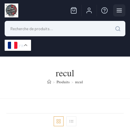
FR
Skip
to
recul
content
>
Produits
>
recul