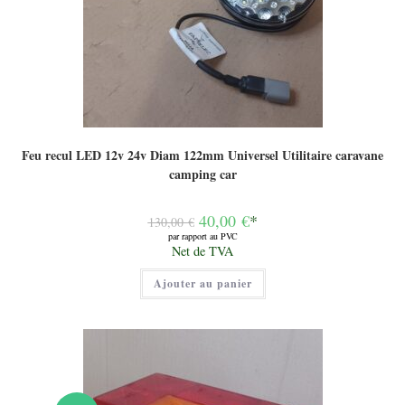
Feu recul LED 12v 24v Diam 122mm Universel Utilitaire caravane
camping car
Le
40,00
€
*
130,00
€
prix
par rapport au PVC
initial
Le
Net de TVA
était :
prix
130,00 €.
actuel
Ajouter au panier
est :
40,00 €.