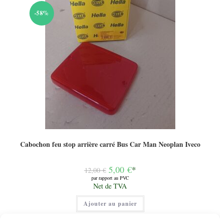
-58%
Cabochon feu stop arrière carré Bus Car Man Neoplan Iveco
Le
5,00
€
*
12,00
€
prix
par rapport au PVC
initial
Le
Net de TVA
était :
prix
12,00 €.
actuel
Ajouter au panier
est :
5,00 €.