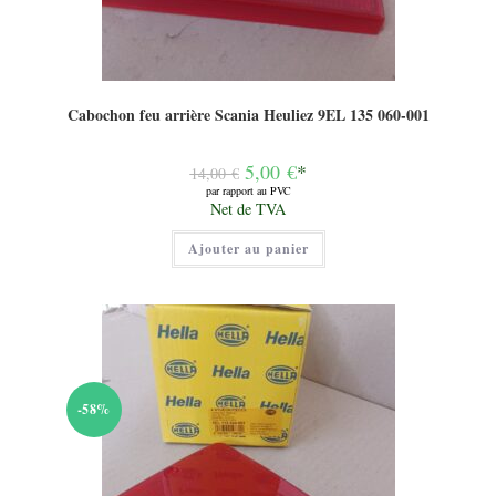
Cabochon feu arrière Scania Heuliez 9EL 135 060-001
Le
5,00
€
*
14,00
€
prix
par rapport au PVC
initial
Le
Net de TVA
était :
prix
14,00 €.
actuel
Ajouter au panier
est :
5,00 €.
-58%