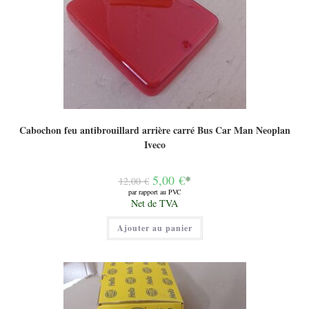
Cabochon feu antibrouillard arrière carré Bus Car Man Neoplan
Iveco
Le
5,00
€
*
12,00
€
prix
par rapport au PVC
initial
Le
Net de TVA
était :
prix
12,00 €.
actuel
Ajouter au panier
est :
5,00 €.