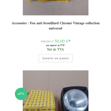
Accessoire : Feu anti brouillard Chromé Vintage collection
universel
Le
50,00
€
*
100,00
€
prix
par rapport au PVC
initial
Le
Net de TVA
était :
prix
100,00 €.
actuel
Ajouter au panier
est :
50,00 €.
-67%