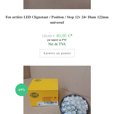
Feu arrière LED Clignotant / Position / Stop 12v 24v Diam 122mm
universel
Le
40,00
€
*
120,00
€
prix
par rapport au PVC
initial
Le
Net de TVA
était :
prix
120,00 €.
actuel
Ajouter au panier
est :
40,00 €.
-69%