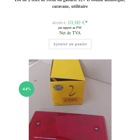
caravane, utilitaire
Le
10,00
€
*
40,00
€
prix
par rapport au PVC
initial
Le
Net de TVA
était :
prix
40,00 €.
actuel
Ajouter au panier
est :
10,00 €.
-64%