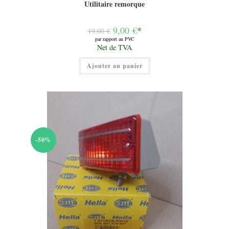
Utilitaire remorque
Le
9,00
€
*
19,00
€
prix
par rapport au PVC
initial
Le
Net de TVA
était :
prix
19,00 €.
actuel
Ajouter au panier
est :
9,00 €.
-50%