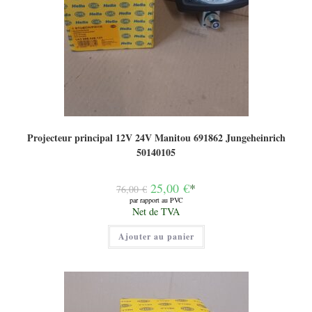
Projecteur principal 12V 24V Manitou 691862 Jungeheinrich
50140105
Le
25,00
€
*
76,00
€
prix
par rapport au PVC
initial
Le
Net de TVA
était :
prix
76,00 €.
actuel
Ajouter au panier
est :
25,00 €.