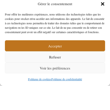
Gérer le consentement
Pour offrir les meilleures expériences, nous utilisons des technologies telles que les
cookies pour stocker et/ou accéder aux informations des appareils. Le fait de consentir
à ces technologies nous permettra de traiter des données telles que le comportement de
-40%
navigation ou les ID uniques sur ce site. Le fait de ne pas consentir ou de retirer son
consentement peut avoir un effet négatif sur certaines caractéristiques et fonctions.
Accepter
Refuser
Voir les préférences
Politique de cookies
Politique de confidentialité
Interrupteur à basculement 4 Pins 6GM 007 832-211 agricole Btp
Le
6,00
€
*
10,00
€
prix
par rapport au PVC