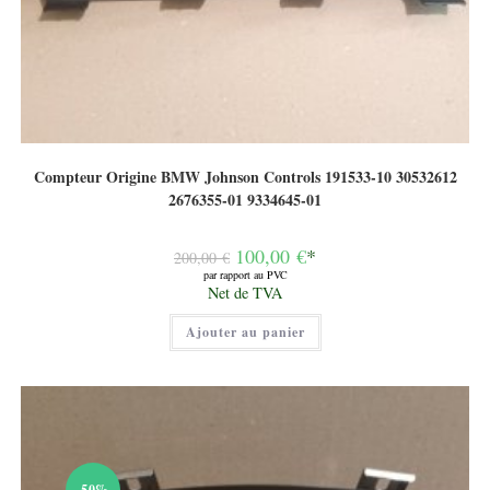
Compteur Origine BMW Johnson Controls 191533-10 30532612
2676355-01 9334645-01
Le
100,00
€
*
200,00
€
prix
par rapport au PVC
initial
Le
Net de TVA
était :
prix
200,00 €.
actuel
Ajouter au panier
est :
100,00 €.
-50%