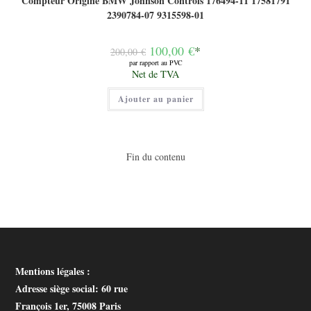
Compteur Origine BMW Johnson Controls 176494-11 17581791
2390784-07 9315598-01
Le
100,00
€
*
200,00
€
prix
par rapport au PVC
initial
Le
Net de TVA
était :
prix
200,00 €.
actuel
Ajouter au panier
est :
100,00 €.
Fin du contenu
Mentions légales :
Adresse siège social
: 60 rue
François 1er, 75008 Paris