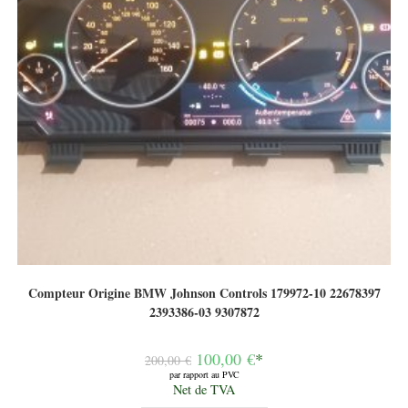
Compteur Origine BMW Johnson Controls 179972-10 22678397
2393386-03 9307872
Le
100,00
€
*
200,00
€
prix
par rapport au PVC
initial
Le
Net de TVA
était :
prix
200,00 €.