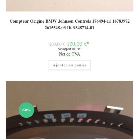
Compteur Origine BMW Johnson Controls 176494-11 18783972
2615548-03 IK 9348714-01
Le
100,00
€
*
200,00
€
prix
par rapport au PVC
initial
Le
Net de TVA
était :
prix
200,00 €.
actuel
Ajouter au panier
est :
100,00 €.
-50%