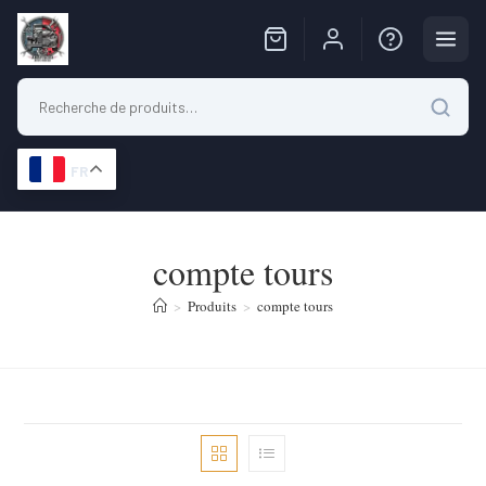
FR
Skip
to
compte tours
content
>
Produits
>
compte tours