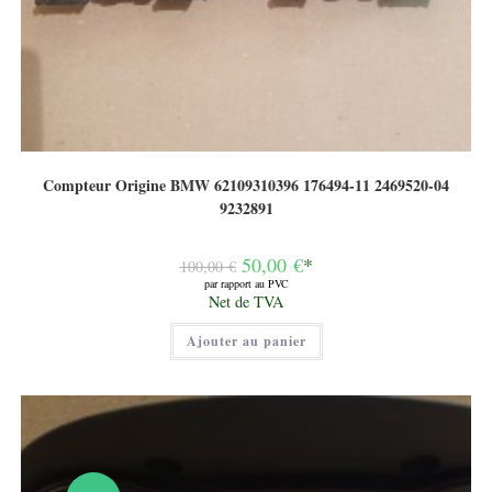
Compteur Origine BMW 62109310396 176494-11 2469520-04
9232891
Le
50,00
€
*
100,00
€
prix
par rapport au PVC
initial
Le
Net de TVA
était :
prix
100,00 €.
actuel
Ajouter au panier
est :
50,00 €.