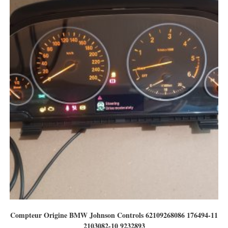
Compteur Origine BMW Johnson Controls 62109268086 176494-11
2103082-10 9232893