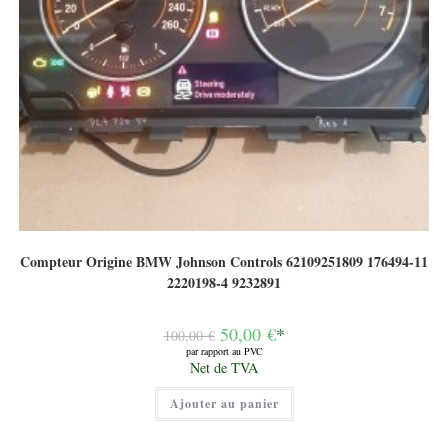
Compteur Origine BMW Johnson Controls 62109251809 176494-11
2220198-4 9232891
Le
50,00
€
*
100,00
€
prix
par rapport au PVC
initial
Le
Net de TVA
était :
prix
100,00 €.
actuel
Ajouter au panier
est :
50,00 €.