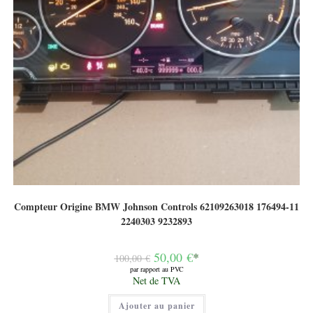
Compteur Origine BMW Johnson Controls 62109263018 176494-11
2240303 9232893
Le
50,00
€
*
100,00
€
prix
par rapport au PVC
initial
Le
Net de TVA
était :
prix
100,00 €.
actuel
Ajouter au panier
est :