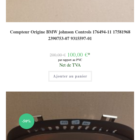
Compteur Origine BMW johnson Controls 176494-11 17581968
2390753-07 9315597-01
Le
100,00
€
*
200,00
€
prix
par rapport au PVC
initial
Le
Net de TVA
était :
prix
200,00 €.
actuel
Ajouter au panier
est :
100,00 €.
-50%