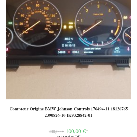
Compteur Origine BMW Johnson Controls 176494-11 18126765
2390826-10 IK9328842-01
Le
100,00
€
*
200,00
€
prix
par rapport au PVC