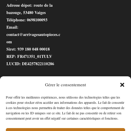
Adresse dépot
: route de la
bazouge, 53480 Vaiges
Téléphone
: 0698100093
Email
:
contact@arrivagesautopieces.c
om
Siret
: 939 180 048 00018
REP
: FR471351_01TULV
LUCID
: DE4257822110286
Gérer le consentement
.gtranslate_wrapper
Pour offrir les meilleures expériences, nous utilisons des technologies telles que les
cookies pour stocker et/ou accéder aux informations des appareils. Le fait de consentir
Accessibilité
à ces technologies nous permettra de traiter des données telles que le comportement de
navigation ou les ID uniques sur ce site. Le fait de ne pas consentir ou de retirer son
Mon Compte
consentement peut avoir un effet négatif sur certaines caractéristiques et fonctions.
Contact