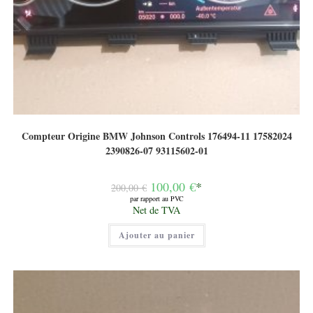
Compteur Origine BMW Johnson Controls 176494-11 17582024
2390826-07 93115602-01
Le
100,00
€
*
200,00
€
prix
par rapport au PVC
initial
Le
Net de TVA
était :
prix
200,00 €.
actuel
Ajouter au panier
est :
100,00 €.