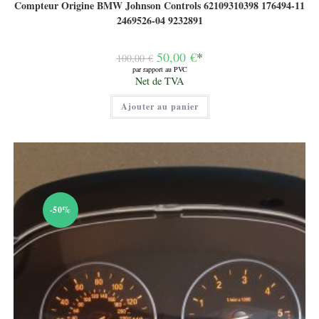
Compteur Origine BMW Johnson Controls 62109310398 176494-11
2469526-04 9232891
Le
50,00
€
*
100,00
€
prix
par rapport au PVC
initial
Le
Net de TVA
était :
prix
100,00 €.
actuel
Ajouter au panier
est :
50,00 €.
-50%