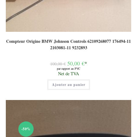
Compteur Origine BMW Johnson Controls 62109268077 176494-11
2103081-11 9232893
Le
50,00
€
*
100,00
€
prix
par rapport au PVC
initial
Le
Net de TVA
était :
prix
100,00 €.
actuel
Ajouter au panier
est :
50,00 €.
-50%