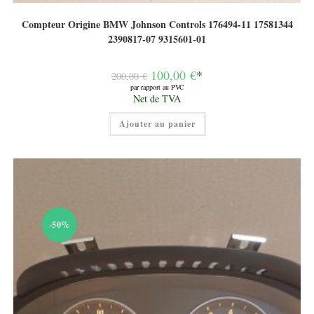
Compteur Origine BMW Johnson Controls 176494-11 17581344
2390817-07 9315601-01
Le
100,00
€
*
200,00
€
prix
par rapport au PVC
initial
Le
Net de TVA
était :
prix
200,00 €.
actuel
Ajouter au panier
est :
100,00 €.
-50%