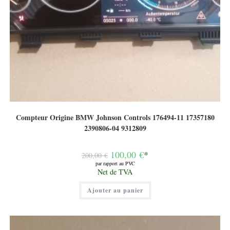
Compteur Origine BMW Johnson Controls 176494-11 17357180
2390806-04 9312809
Le
100,00
€
*
200,00
€
prix
par rapport au PVC
initial
Le
Net de TVA
était :
prix
200,00 €.
actuel
Ajouter au panier
est :
100,00 €.