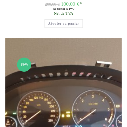
Le
100,00
€
*
200,00
€
prix
par rapport au PVC
initial
Le
Net de TVA
était :
prix
200,00 €.
actuel
Ajouter au panier
est :
100,00 €.
-50%