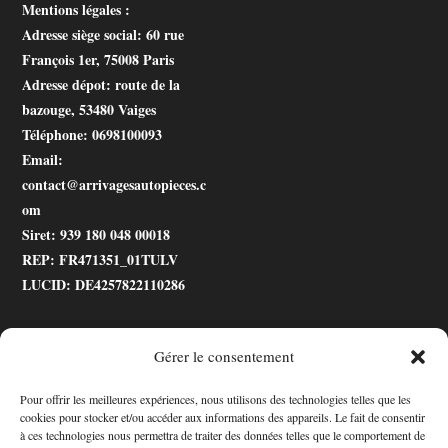
Mentions légales :
Adresse siège social
: 60 rue
François 1er, 75008 Paris
Adresse dépot
: route de la
bazouge, 53480 Vaiges
Téléphone
: 0698100093
Email
:
contact@arrivagesautopieces.c
om
Siret
: 939 180 048 00018
REP
: FR471351_01TULV
LUCID
: DE4257822110286
Gérer le consentement
.gtranslate_wrapper
Pour offrir les meilleures expériences, nous utilisons des technologies telles que les
cookies pour stocker et/ou accéder aux informations des appareils. Le fait de consentir
Accessibilité
à ces technologies nous permettra de traiter des données telles que le comportement de