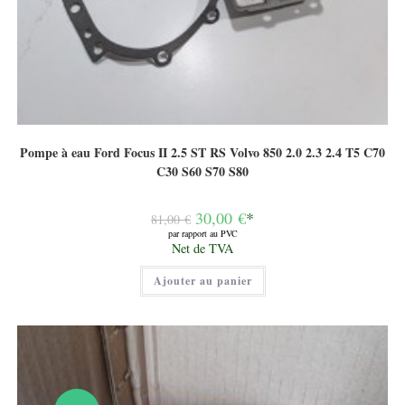
Pompe à eau Ford Focus II 2.5 ST RS Volvo 850 2.0 2.3 2.4 T5 C70
C30 S60 S70 S80
Le
30,00
€
*
81,00
€
prix
par rapport au PVC
initial
Le
Net de TVA
était :
prix
81,00 €.
actuel
Ajouter au panier
est :
30,00 €.