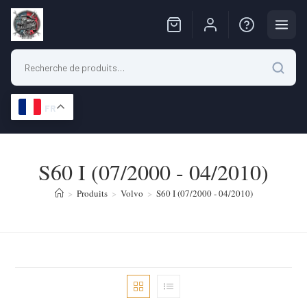
FR
Skip
to
S60 I (07/2000 - 04/2010)
content
>
Produits
>
Volvo
>
S60 I (07/2000 - 04/2010)