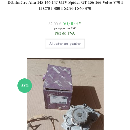
Débitmètre Alfa 145 146 147 GTV Spider GT 156 166 Volvo V70 I
II C70 I S80 I XC90 I S60 S70
Le
50,00
€
*
82,00
€
prix
par rapport au PVC
initial
Le
Net de TVA
était :
prix
82,00 €.
actuel
Ajouter au panier
est :
50,00 €.
-58%