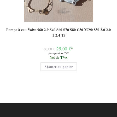
Pompe à eau Volvo 960 2.9 S40 S60 S70 S80 C30 XC90 850 2.0 2.0
T 2.4 T5
Le
25,00
€
*
60,00
€
prix
par rapport au PVC
initial
Le
Net de TVA
était :
prix
60,00 €.
actuel
Ajouter au panier
est :
25,00 €.