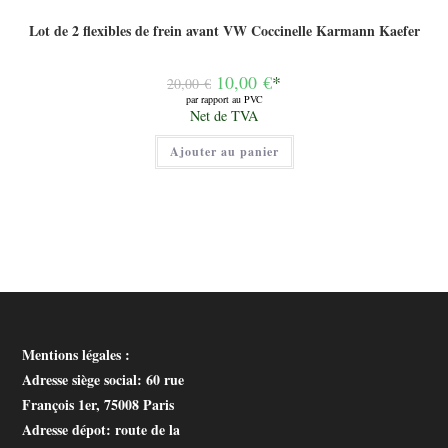
Lot de 2 flexibles de frein avant VW Coccinelle Karmann Kaefer
Le
10,00
€
*
20,00
€
prix
par rapport au PVC
initial
Le
Net de TVA
était :
prix
20,00 €.
actuel
Ajouter au panier
est :
10,00 €.
Mentions légales :
Adresse siège social
: 60 rue
François 1er, 75008 Paris
Adresse dépot
: route de la