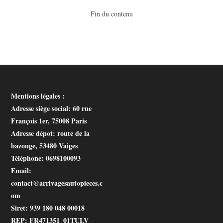
Fin du contenu
Mentions légales :
Adresse siège social
: 60 rue
François 1er, 75008 Paris
Adresse dépot
: route de la
bazouge, 53480 Vaiges
Téléphone
: 0698100093
Email
:
contact@arrivagesautopieces.c
om
Siret
: 939 180 048 00018
REP
: FR471351_01TULV