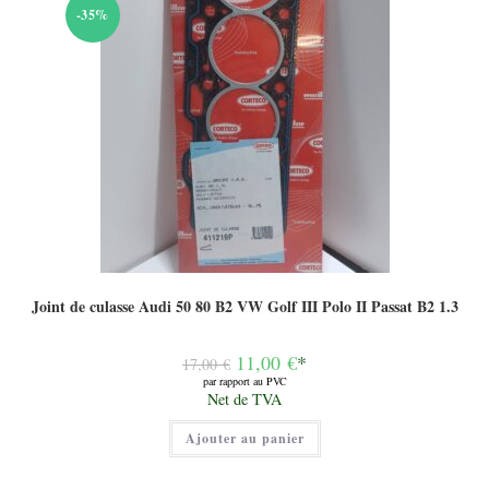
-35%
Joint de culasse Audi 50 80 B2 VW Golf III Polo II Passat B2 1.3
Le
11,00
€
*
17,00
€
prix
par rapport au PVC
initial
Le
Net de TVA
était :
prix
17,00 €.
actuel
Ajouter au panier
est :
11,00 €.