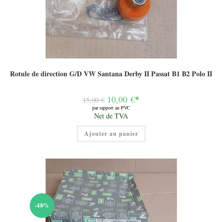
Rotule de direction G/D VW Santana Derby II Passat B1 B2 Polo II
Le
10,00
€
*
15,00
€
prix
par rapport au PVC
initial
Le
Net de TVA
était :
prix
15,00 €.
actuel
Ajouter au panier
est :
10,00 €.
-48%