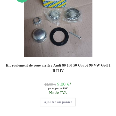
Kit roulement de roue arrière Audi 80 100 50 Coupé 90 VW Golf I
II II IV
Le
9,00
€
*
12,00
€
prix
par rapport au PVC
initial
Le
Net de TVA
était :
prix
12,00 €.
actuel
Ajouter au panier
est :
9,00 €.