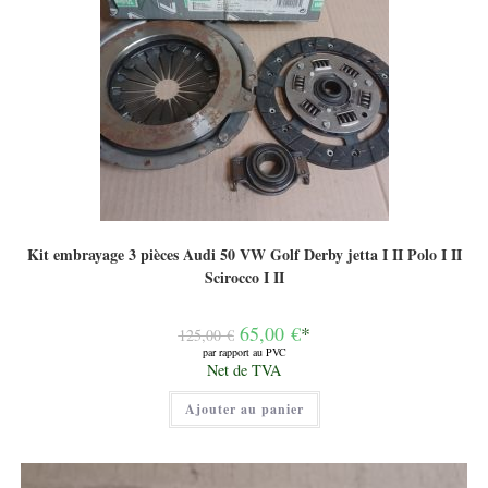
Kit embrayage 3 pièces Audi 50 VW Golf Derby jetta I II Polo I II
Scirocco I II
Le
65,00
€
*
125,00
€
prix
par rapport au PVC
initial
Le
Net de TVA
était :
prix
125,00 €.
actuel
Ajouter au panier
est :
65,00 €.