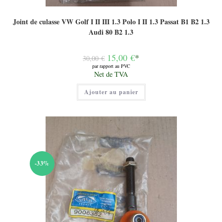
Joint de culasse VW Golf I II III 1.3 Polo I II 1.3 Passat B1 B2 1.3
Audi 80 B2 1.3
Le
15,00
€
*
30,00
€
prix
par rapport au PVC
initial
Le
Net de TVA
était :
prix
30,00 €.
actuel
Ajouter au panier
est :
15,00 €.
-33%