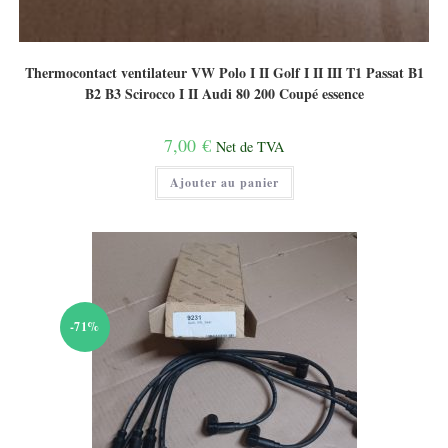
Thermocontact ventilateur VW Polo I II Golf I II III T1 Passat B1
B2 B3 Scirocco I II Audi 80 200 Coupé essence
7,00
€
Net de TVA
Ajouter au panier
-71%