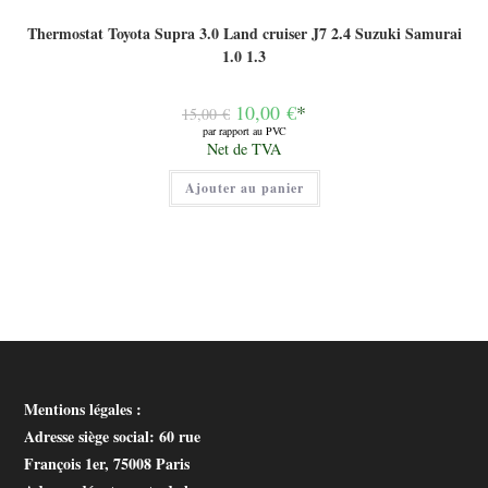
Thermostat Toyota Supra 3.0 Land cruiser J7 2.4 Suzuki Samurai
1.0 1.3
Le
10,00
€
*
15,00
€
prix
par rapport au PVC
initial
Le
Net de TVA
était :
prix
15,00 €.
actuel
Ajouter au panier
est :
10,00 €.
Mentions légales :
Adresse siège social
: 60 rue
François 1er, 75008 Paris