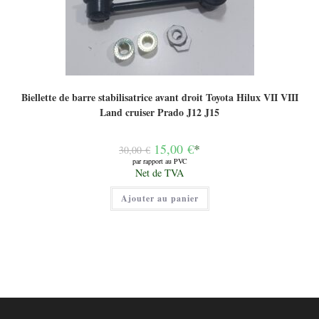
Biellette de barre stabilisatrice avant droit Toyota Hilux VII VIII
Land cruiser Prado J12 J15
Le
15,00
€
*
30,00
€
prix
par rapport au PVC
initial
Le
Net de TVA
était :
prix
30,00 €.
actuel
Ajouter au panier
est :
15,00 €.