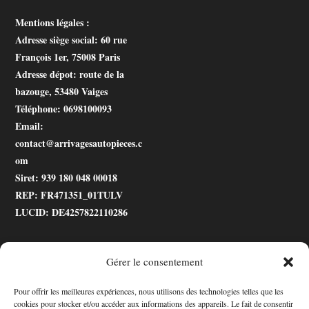
Mentions légales :
Adresse siège social
: 60 rue
François 1er, 75008 Paris
Adresse dépot
: route de la
bazouge, 53480 Vaiges
Téléphone
: 0698100093
Email
:
contact@arrivagesautopieces.c
om
Siret
: 939 180 048 00018
REP
: FR471351_01TULV
LUCID
: DE4257822110286
Gérer le consentement
.gtranslate_wrapper
Pour offrir les meilleures expériences, nous utilisons des technologies telles que les
cookies pour stocker et/ou accéder aux informations des appareils. Le fait de consentir