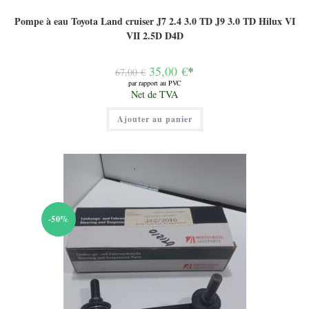
Pompe à eau Toyota Land cruiser J7 2.4 3.0 TD J9 3.0 TD Hilux VI
VII 2.5D D4D
Le
35,00
€
*
67,00
€
prix
par rapport au PVC
initial
Le
Net de TVA
était :
prix
67,00 €.
actuel
Ajouter au panier
est :
35,00 €.
-50%