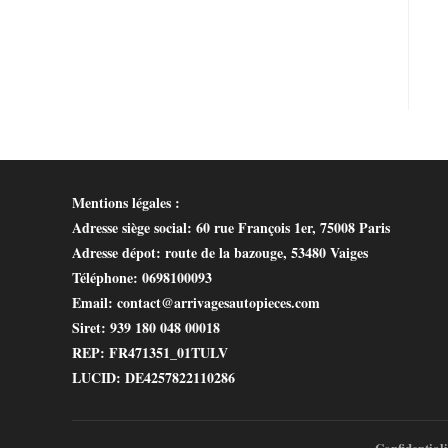
Mentions légales :
Adresse siège social
: 60 rue François 1er, 75008 Paris
Adresse dépot
: route de la bazouge, 53480 Vaiges
Téléphone
: 0698100093
Email
: contact@arrivagesautopieces.com
Siret
: 939 180 048 00018
REP
: FR471351_01TULV
LUCID
: DE4257822110286
Confidentiali