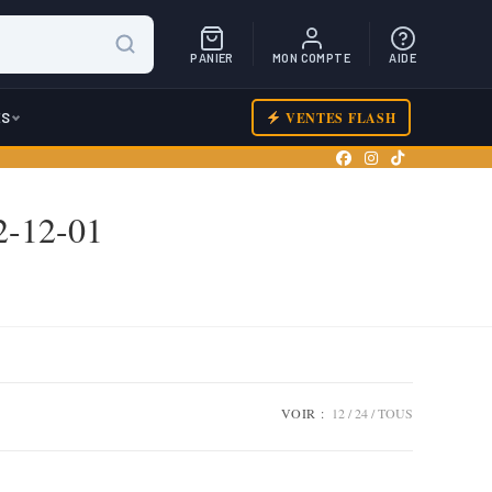
PANIER
MON COMPTE
AIDE
ES
VENTES FLASH
2-12-01
VOIR :
12
24
TOUS