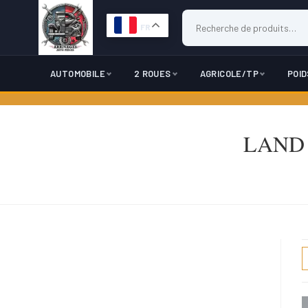
FR
AUTOMOBILE
2 ROUES
AGRICOLE/TP
POI
Skip
to
LAND C
content