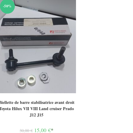
-50%
Biellette de barre stabilisatrice avant droit
Toyota Hilux VII VIII Land cruiser Prado
J12 J15
Le
15,00
€
*
30,00
€