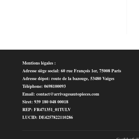
Mentions légales :
Adresse siège social
: 60 rue François 1er, 75008 Paris
Adresse dépot
: route de la bazouge, 53480 Vaiges
Téléphone
: 0698100093
Email
: contact@arrivagesautopieces.com
Siret
: 939 180 048 00018
REP
: FR471351_01TULV
LUCID
: DE4257822110286
Confidentiali