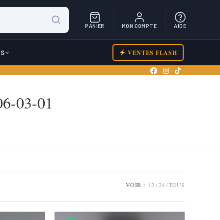
PANIER
MON COMPTE
AIDE
ES
VENTES FLASH
06-03-01
VOIR :
12
24
TOUS