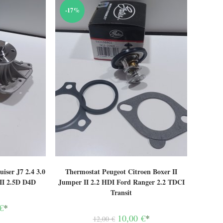
-17%
iser J7 2.4 3.0
Thermostat Peugeot Citroen Boxer II
II 2.5D D4D
Jumper II 2.2 HDI Ford Ranger 2.2 TDCI
Transit
€
*
Le
10,00
€
*
12,00
€