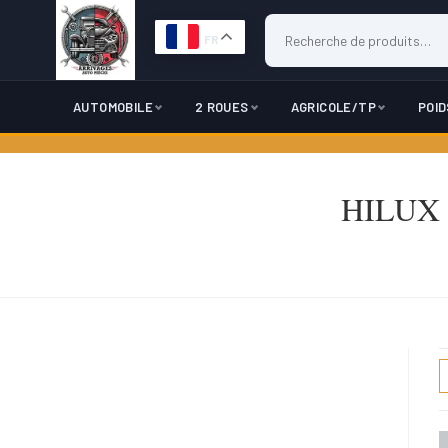
FR
AUTOMOBILE
2 ROUES
AGRICOLE/TP
POI
Skip
to
HILUX V
content