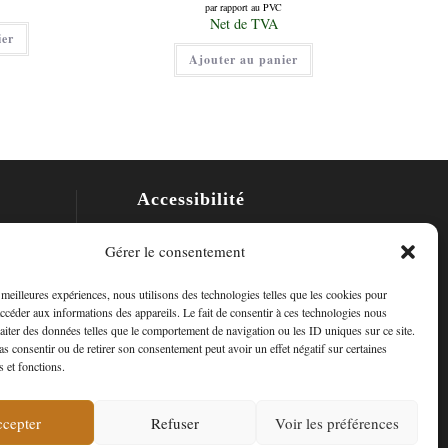
prix
par rapport au PVC
initial
Le
Net de TVA
était :
prix
ier
12,00 €.
actuel
Ajouter au panier
est :
10,00 €.
Accessibilité
Mon Compte
Gérer le consentement
Contact
s meilleures expériences, nous utilisons des technologies telles que les cookies pour
accéder aux informations des appareils. Le fait de consentir à ces technologies nous
raiter des données telles que le comportement de navigation ou les ID uniques sur ce site.
pas consentir ou de retirer son consentement peut avoir un effet négatif sur certaines
s et fonctions.
cepter
Refuser
Voir les préférences
ropos de nous