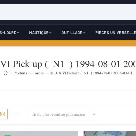
DS-LOURD
NAUTIQUE
OUTILLAGE
PIÈCES UNIVERSELL
I Pick-up (_N1_) 1994-08-01 20
>
Produits
>
Toyota
>
HILUX VI Pick-up (_N1_) 1994-08-01 2006-03-01
Tri du plus récent au plus ancien