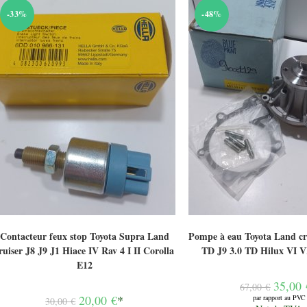
-33%
-48%
Contacteur feux stop Toyota Supra Land
Pompe à eau Toyota Land cru
ruiser J8 J9 J1 Hiace IV Rav 4 I II Corolla
TD J9 3.0 TD Hilux VI V
E12
Le
35,00
67,00
€
prix
Le
20,00
€
*
par rapport au PVC
30,00
€
initial
Le