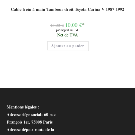
Cable frein à main Tambour droit Toyota Carina V 1987-1992
Le
10,00
€
*
15,00
€
prix
par rapport au PVC
initial
Le
Net de TVA
était :
prix
15,00 €.
actuel
Ajouter au panier
est :
10,00 €.
Mentions légales :
Adresse siège social
: 60 rue
François 1er, 75008 Paris
Adresse dépot
: route de la