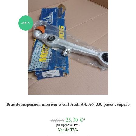
-66%
Bras de suspension inférieur avant Audi A4, A6, A8, passat, superb
Le
25,00
€
*
73,00
€
prix
par rapport au PVC
initial
Le
Net de TVA
était :
prix
73,00 €.