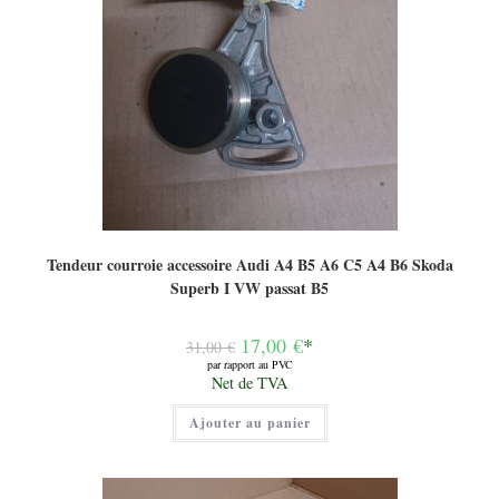
Tendeur courroie accessoire Audi A4 B5 A6 C5 A4 B6 Skoda
Superb I VW passat B5
Le
17,00
€
*
31,00
€
prix
par rapport au PVC
initial
Le
Net de TVA
était :
prix
31,00 €.
actuel
Ajouter au panier
est :
17,00 €.