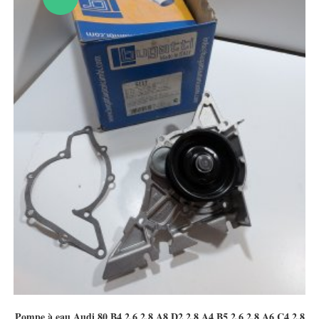
Pompe à eau Audi 80 B4 2.6 2.8 A8 D2 2.8 A4 B5 2.6 2.8 A6 C4 2.8