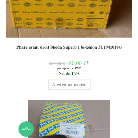
Phare avant droit Skoda Superb I bi-xénon 3U1941018G
Le
480,00
€
*
685,00
€
prix
par rapport au PVC
initial
Le
Net de TVA
était :
prix
685,00 €.
actuel
Ajouter au panier
est :
480,00 €.
-45%