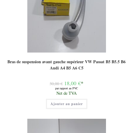
Bras de suspension avant gauche supérieur VW Passat B5 B5.5 B6
Audi A4 B5 A6 C5
Le
18,00
€
*
30,00
€
prix
par rapport au PVC
initial
Le
Net de TVA
était :
prix
30,00 €.
actuel
Ajouter au panier
est :
18,00 €.