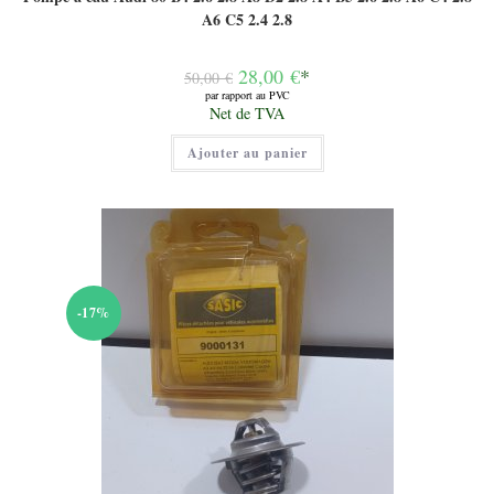
A6 C5 2.4 2.8
Le
28,00
€
*
50,00
€
prix
par rapport au PVC
initial
Le
Net de TVA
était :
prix
50,00 €.
actuel
Ajouter au panier
est :
28,00 €.
-17%