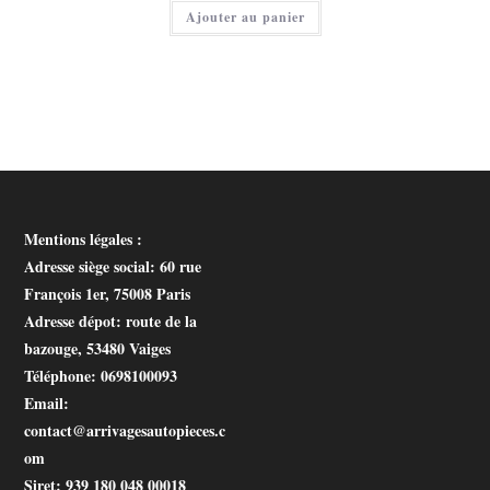
actuel
Ajouter au panier
est :
25,00 €.
Mentions légales :
Adresse siège social
: 60 rue
François 1er, 75008 Paris
Adresse dépot
: route de la
bazouge, 53480 Vaiges
Téléphone
: 0698100093
Email
:
contact@arrivagesautopieces.c
om
Siret
: 939 180 048 00018