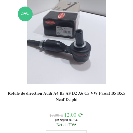
-29%
Rotule de direction Audi A4 B5 A8 D2 A6 C5 VW Passat B5 B5.5
Neuf Delphi
Le
12,00
€
*
17,00
€
prix
par rapport au PVC
initial
Le
Net de TVA
était :
prix
17,00 €.
actuel