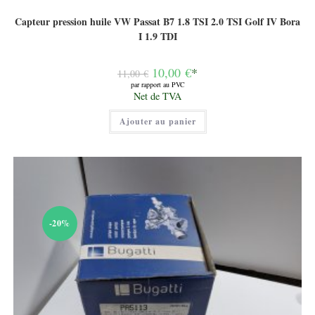
Capteur pression huile VW Passat B7 1.8 TSI 2.0 TSI Golf IV Bora
I 1.9 TDI
Le
10,00
€
*
11,00
€
prix
par rapport au PVC
initial
Le
Net de TVA
était :
prix
11,00 €.
actuel
Ajouter au panier
est :
10,00 €.
-20%