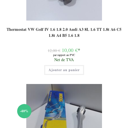
Thermostat VW Golf IV 1.6 1.8 2.0 Audi A3 8L 1.6 TT 1.8t A6 C5
1.8t A4 B5 1.6 1.8
Le
10,00
€
*
12,00
€
prix
par rapport au PVC
initial
Le
Net de TVA
était :
prix
12,00 €.
actuel
Ajouter au panier
est :
10,00 €.
-40%