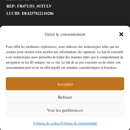
REP
: FR471351_01TULV
LUCID
: DE4257822110286
Gérer le consentement
.gtranslate_wrapper
Pour offrir les meilleures expériences, nous utilisons des technologies telles que les
cookies pour stocker et/ou accéder aux informations des appareils. Le fait de consentir
Accessibilité
à ces technologies nous permettra de traiter des données telles que le comportement de
navigation ou les ID uniques sur ce site. Le fait de ne pas consentir ou de retirer son
Mon Compte
consentement peut avoir un effet négatif sur certaines caractéristiques et fonctions.
Contact
Accepter
Refuser
Confidentialité et cookies
Conditions Générales
Voir les préférences
Politique de cookies (UE)
A propos de nous
Copyright 2025 - Arrivages Auto Pièces - Tous droits réservés
Politique de cookies
Politique de confidentialité