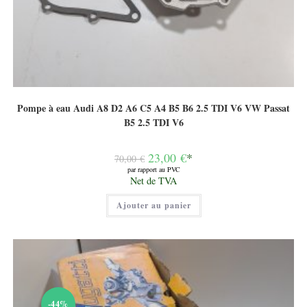
Pompe à eau Audi A8 D2 A6 C5 A4 B5 B6 2.5 TDI V6 VW Passat
B5 2.5 TDI V6
Le
23,00
€
*
70,00
€
prix
par rapport au PVC
initial
Le
Net de TVA
était :
prix
70,00 €.
actuel
Ajouter au panier
est :
23,00 €.
-44%