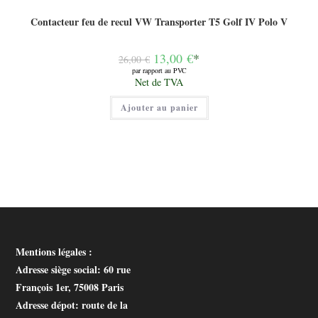
Contacteur feu de recul VW Transporter T5 Golf IV Polo V
Le
13,00
€
*
26,00
€
prix
par rapport au PVC
initial
Le
Net de TVA
était :
prix
26,00 €.
actuel
Ajouter au panier
est :
13,00 €.
Mentions légales :
Adresse siège social
: 60 rue
François 1er, 75008 Paris
Adresse dépot
: route de la