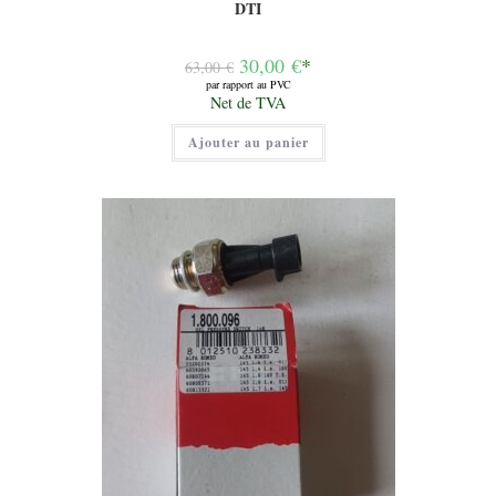
DTI
Le
30,00
€
*
63,00
€
prix
par rapport au PVC
initial
Le
Net de TVA
était :
prix
63,00 €.
actuel
Ajouter au panier
est :
30,00 €.