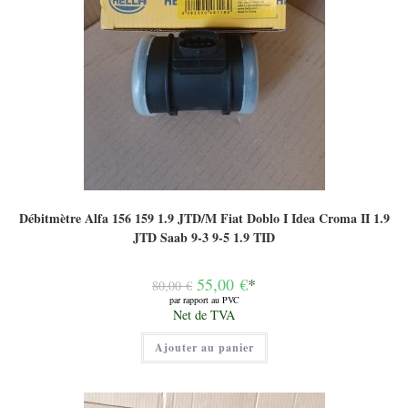
Débitmètre Alfa 156 159 1.9 JTD/M Fiat Doblo I Idea Croma II 1.9
JTD Saab 9-3 9-5 1.9 TID
Le
55,00
€
*
80,00
€
prix
par rapport au PVC
initial
Le
Net de TVA
était :
prix
80,00 €.
actuel
Ajouter au panier
est :
55,00 €.