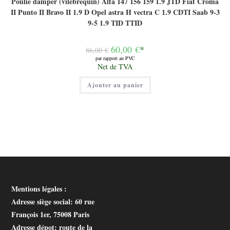
Poulie damper (vilebrequin) Alfa 147 156 159 1.9 JTD Fiat Croma
II Punto II Bravo II 1.9 D Opel astra H vectra C 1.9 CDTI Saab 9-3
9-5 1.9 TID TTID
Le
60,00
€
*
86,00
€
prix
par rapport au PVC
initial
Le
Net de TVA
était :
prix
86,00 €.
actuel
Ajouter au panier
est :
60,00 €.
Mentions légales :
Adresse siège social
: 60 rue
François 1er, 75008 Paris
Adresse dépot
: route de la