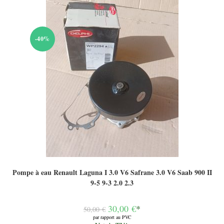
-40%
Pompe à eau Renault Laguna I 3.0 V6 Safrane 3.0 V6 Saab 900 II
9-5 9-3 2.0 2.3
Le
30,00
€
*
50,00
€
prix
par rapport au PVC
initial
Le