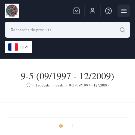
FR
Skip
to
9-5 (09/1997 - 12/2009)
content
>
Produits
>
Saab
>
9-5 (09/1997 - 12/2009)