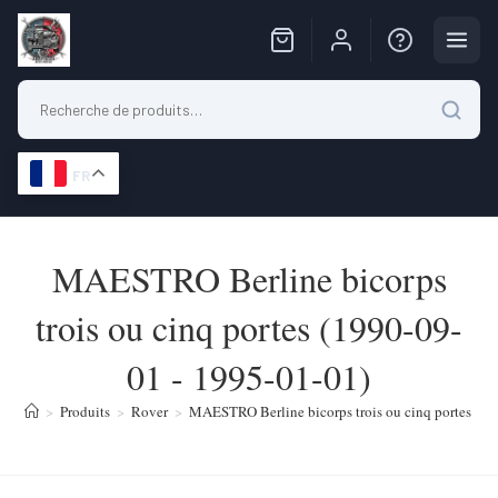
FR
Skip
to
MAESTRO Berline bicorps
content
trois ou cinq portes (1990-09-
01 - 1995-01-01)
>
Produits
>
Rover
>
MAESTRO Berline bicorps trois ou cinq portes (19