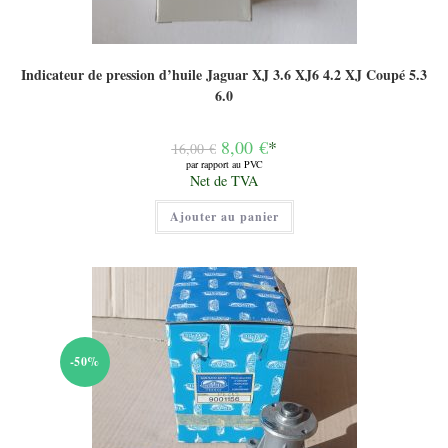
Indicateur de pression d’huile Jaguar XJ 3.6 XJ6 4.2 XJ Coupé 5.3
6.0
Le
8,00
€
*
16,00
€
prix
par rapport au PVC
initial
Le
Net de TVA
était :
prix
16,00 €.
actuel
Ajouter au panier
est :
8,00 €.
-50%