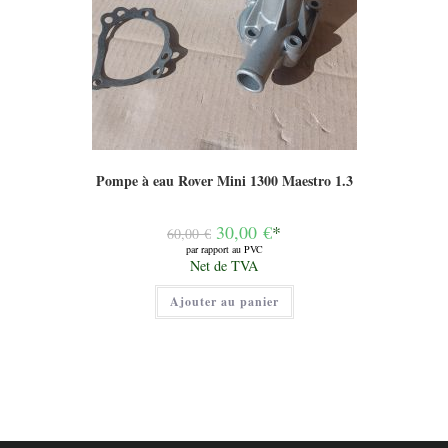
Pompe à eau Rover Mini 1300 Maestro 1.3
Le
30,00
€
*
60,00
€
prix
par rapport au PVC
initial
Le
Net de TVA
était :
prix
60,00 €.
actuel
Ajouter au panier
est :
30,00 €.