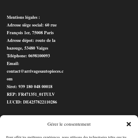
Mentions légales :
Adresse siège social
: 60 rue
François 1er, 75008 Paris
Adresse dépot
: route de la
bazouge, 53480 Vaiges
Téléphone
: 0698100093
Email
:
contact@arrivagesautopieces.c
om
Siret
: 939 180 048 00018
REP
: FR471351_01TULV
LUCID
: DE4257822110286
Gérer le consentement
.gtranslate_wrapper
Pour offrir les meilleures expériences, nous utilisons des technologies telles que les