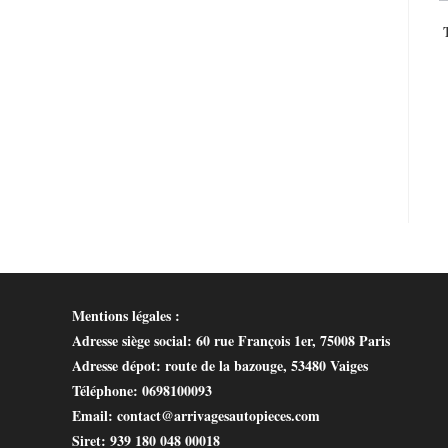
Mentions légales :
Adresse siège social
: 60 rue François 1er, 75008 Paris
Adresse dépot
: route de la bazouge, 53480 Vaiges
Téléphone
: 0698100093
Email
: contact@arrivagesautopieces.com
Siret
: 939 180 048 00018