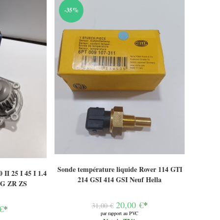
-35%
Sonde température liquide Rover 114 GTI
II 25 I 45 I 1.4
214 GSI 414 GSI Neuf Hella
 MG ZR ZS
Le
20,00
€
*
31,00
€
€
*
prix
par rapport au PVC
initial
Le