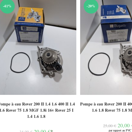
-41%
-20%
ompe à eau Rover 200 II 1.4 1.6 400 II 1.4
Pompe à eau Rover 200 II 400 
1.6 Rover 75 1.8 MGF 1.8i 16v Rover 25 I
1.6 1.8 Rover 75 1.8
1.4 1.6 1.8
Le
20,00
25,00
€
prix
Le
20,00
€
*
par rapport au PVC
34,00
€