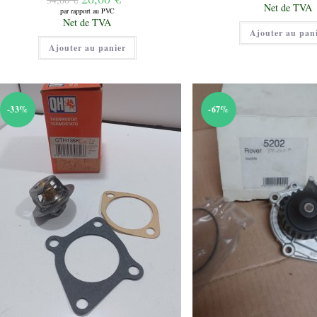
initial
Le
prix
Net de TVA
était :
par rapport au PVC
prix
initial
Le
25,00 €.
Net de TVA
actuel
était :
prix
Ajouter au pan
est :
34,00 €.
actuel
20,00 €.
Ajouter au panier
est :
20,00 €.
-33%
-67%