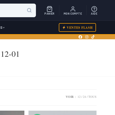
PANIER
MON COMPTE
AIDE
ES
VENTES FLASH
-12-01
VOIR :
12
24
TOUS