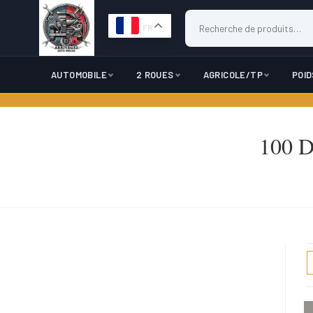
FR
AUTOMOBILE
2 ROUES
AGRICOLE/TP
POI
Skip
to
100 D
content