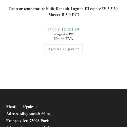
Capteur température huile Renault Laguna III espace IV 3.5 V6
Master II 3.0 DCI
Le
10,00
€
*
15,00
€
prix
par rapport au PVC
initial
Le
Net de TVA
était :
prix
15,00 €.
actuel
Ajouter au panier
est :
10,00 €.
Mentions légales :
Adresse siège social
: 60 rue
François 1er, 75008 Paris