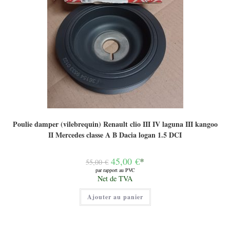
Poulie damper (vilebrequin) Renault clio III IV laguna III kangoo
II Mercedes classe A B Dacia logan 1.5 DCI
Le
45,00
€
*
55,00
€
prix
par rapport au PVC
initial
Le
Net de TVA
était :
prix
55,00 €.
actuel
Ajouter au panier
est :
45,00 €.