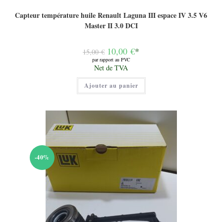
Capteur température huile Renault Laguna III espace IV 3.5 V6
Master II 3.0 DCI
Le
10,00
€
*
15,00
€
prix
par rapport au PVC
initial
Le
Net de TVA
était :
prix
15,00 €.
actuel
Ajouter au panier
est :
10,00 €.
-40%