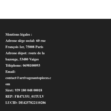
Mentions légales :
Adresse siège social
: 60 rue
François 1er, 75008 Paris
Adresse dépot
: route de la
bazouge, 53480 Vaiges
Téléphone
: 0698100093
Email
:
contact@arrivagesautopieces.c
om
Siret
: 939 180 048 00018
REP
: FR471351_01TULV
LUCID
: DE4257822110286