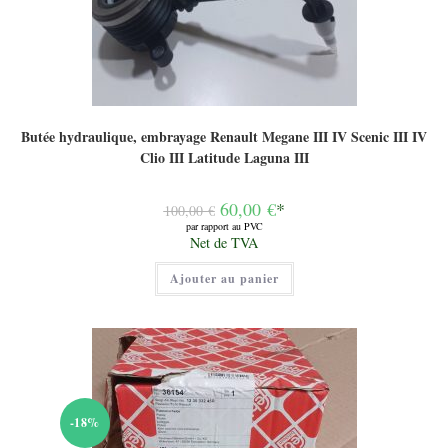
Butée hydraulique, embrayage Renault Megane III IV Scenic III IV
Clio III Latitude Laguna III
Le
60,00
€
*
100,00
€
prix
par rapport au PVC
initial
Le
Net de TVA
était :
prix
100,00 €.
actuel
Ajouter au panier
est :
60,00 €.
-18%