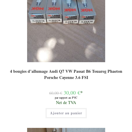
4 bougies d’allumage Audi Q7 VW Passat B6 Touareg Phaeton
Porsche Cayenne 3.6 FSI
Le
30,00
€
*
60,00
€
prix
par rapport au PVC
initial
Le
Net de TVA
était :
prix
60,00 €.
actuel
Ajouter au panier
est :
30,00 €.