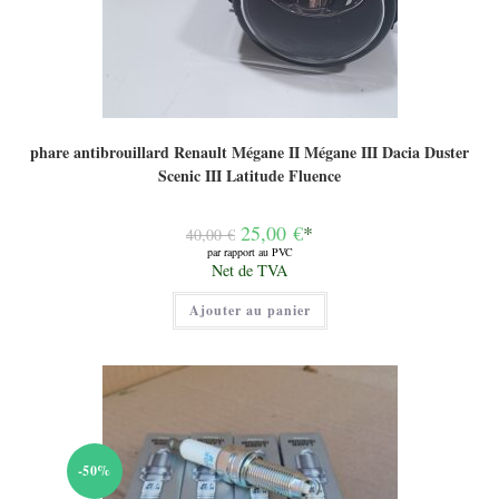
phare antibrouillard Renault Mégane II Mégane III Dacia Duster
Scenic III Latitude Fluence
Le
25,00
€
*
40,00
€
prix
par rapport au PVC
initial
Le
Net de TVA
était :
prix
40,00 €.
actuel
Ajouter au panier
est :
25,00 €.
-50%