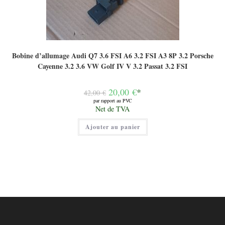
Bobine d’allumage Audi Q7 3.6 FSI A6 3.2 FSI A3 8P 3.2 Porsche
Cayenne 3.2 3.6 VW Golf IV V 3.2 Passat 3.2 FSI
Le
20,00
€
*
42,00
€
prix
par rapport au PVC
initial
Le
Net de TVA
était :
prix
42,00 €.
actuel
Ajouter au panier
est :
20,00 €.