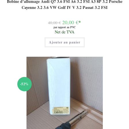
Bobine d’allumage Audi Q7 3.6 FSI A6 3.2 FSI A3 8P 3.2 Porsche
Cayenne 3.2 3.6 VW Golf IV V 3.2 Passat 3.2 FSI
Le
20,00
€
*
40,00
€
prix
par rapport au PVC
initial
Le
Net de TVA
était :
prix
40,00 €.
actuel
Ajouter au panier
est :
20,00 €.
-52%