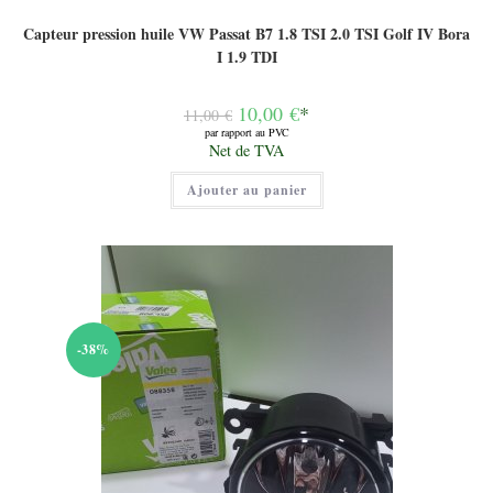
Capteur pression huile VW Passat B7 1.8 TSI 2.0 TSI Golf IV Bora
I 1.9 TDI
Le
10,00
€
*
11,00
€
prix
par rapport au PVC
initial
Le
Net de TVA
était :
prix
11,00 €.
actuel
Ajouter au panier
est :
10,00 €.
-38%