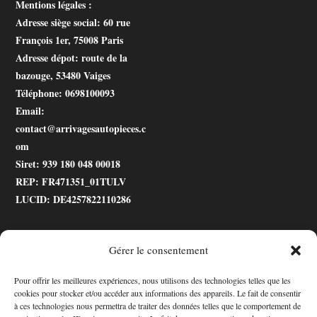
Mentions légales :
Adresse siège social
: 60 rue
François 1er, 75008 Paris
Adresse dépot
: route de la
bazouge, 53480 Vaiges
Téléphone
: 0698100093
Email
:
contact@arrivagesautopieces.c
om
Siret
: 939 180 048 00018
REP
: FR471351_01TULV
LUCID
: DE4257822110286
Gérer le consentement
.gtranslate_wrapper
Pour offrir les meilleures expériences, nous utilisons des technologies telles que les
cookies pour stocker et/ou accéder aux informations des appareils. Le fait de consentir
Accessibilité
à ces technologies nous permettra de traiter des données telles que le comportement de