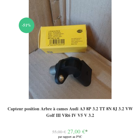
-51%
Capteur position Arbre à cames Audi A3 8P 3.2 TT 8N 8J 3.2 VW
Golf III VR6 IV V5 V 3.2
Le
27,00
€
*
55,00
€
prix
par rapport au PVC
initial