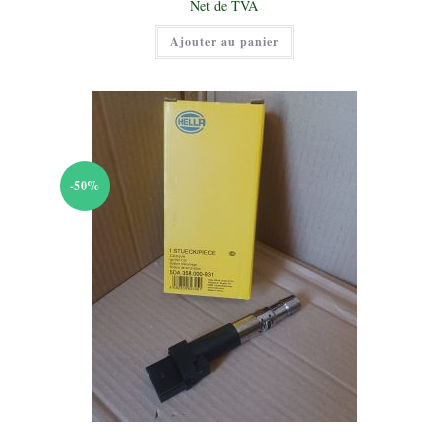
Le
Net de TVA
était :
prix
55,00 €.
actuel
Ajouter au panier
est :
27,00 €.
-50%