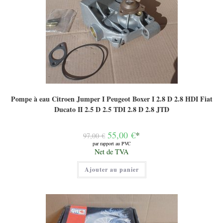
Pompe à eau Citroen Jumper I Peugeot Boxer I 2.8 D 2.8 HDI Fiat
Ducato II 2.5 D 2.5 TDI 2.8 D 2.8 JTD
Le
55,00
€
*
97,00
€
prix
par rapport au PVC
initial
Le
Net de TVA
était :
prix
97,00 €.
actuel
Ajouter au panier
est :
55,00 €.