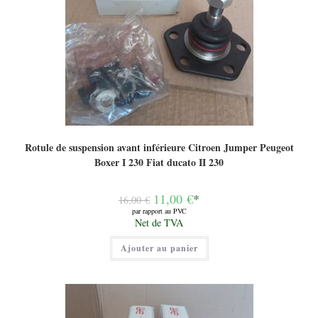
Rotule de suspension avant inférieure Citroen Jumper Peugeot
Boxer I 230 Fiat ducato II 230
Le
11,00
€
*
16,00
€
prix
par rapport au PVC
initial
Le
Net de TVA
était :
prix
16,00 €.
actuel
Ajouter au panier
est :
11,00 €.