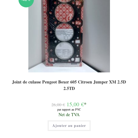
Joint de culasse Peugeot Boxer 605 Citroen Jumper XM 2.5D
2.5TD
Le
15,00
€
*
26,00
€
prix
par rapport au PVC
initial
Le
Net de TVA
était :
prix
26,00 €.
actuel
Ajouter au panier
est :
15,00 €.