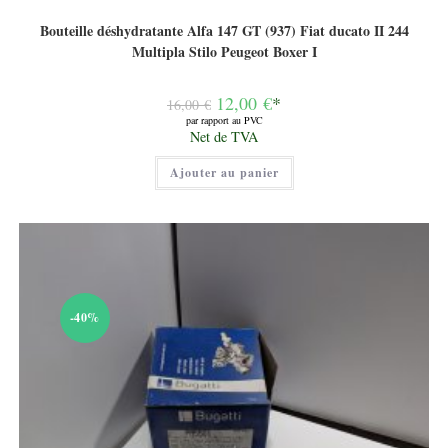
Bouteille déshydratante Alfa 147 GT (937) Fiat ducato II 244
Multipla Stilo Peugeot Boxer I
Le
12,00
€
*
16,00
€
prix
par rapport au PVC
initial
Le
Net de TVA
était :
prix
16,00 €.
actuel
Ajouter au panier
est :
12,00 €.
-40%