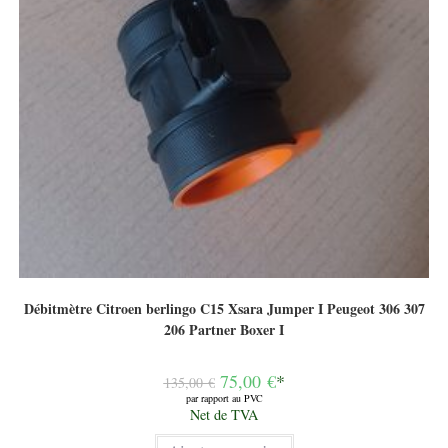
Débitmètre Citroen berlingo C15 Xsara Jumper I Peugeot 306 307
206 Partner Boxer I
Le
75,00
€
*
135,00
€
prix
par rapport au PVC
initial
Le
Net de TVA
était :
prix
135,00 €.
actuel