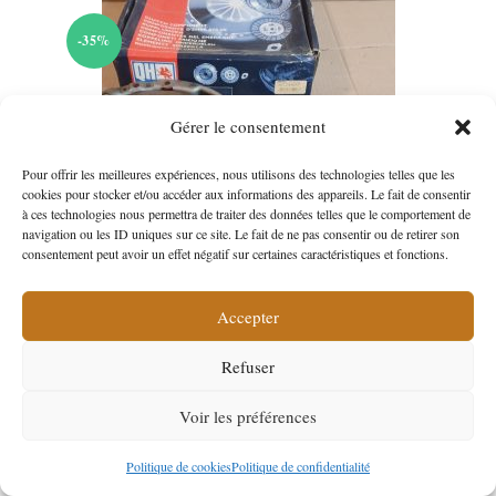
-35%
Gérer le consentement
Pour offrir les meilleures expériences, nous utilisons des technologies telles que les
cookies pour stocker et/ou accéder aux informations des appareils. Le fait de consentir
à ces technologies nous permettra de traiter des données telles que le comportement de
navigation ou les ID uniques sur ce site. Le fait de ne pas consentir ou de retirer son
consentement peut avoir un effet négatif sur certaines caractéristiques et fonctions.
Accepter
Kit embrayage 3 pièces Citroen Jumper I 2.8 HDI Peugeot Boxer I
2.8 HDI Fiat Ducato II 2.8 JTD
Refuser
Le
180,00
€
*
Voir les préférences
276,00
€
prix
par rapport au PVC
initial
Le
Net de TVA
était :
prix
Politique de cookies
Politique de confidentialité
276,00 €.
actuel
Ajouter au panier
est :