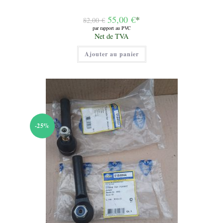
Le
55,00
€
*
82,00
€
prix
par rapport au PVC
initial
Le
Net de TVA
était :
prix
82,00 €.
actuel
Ajouter au panier
est :
55,00 €.
-25%