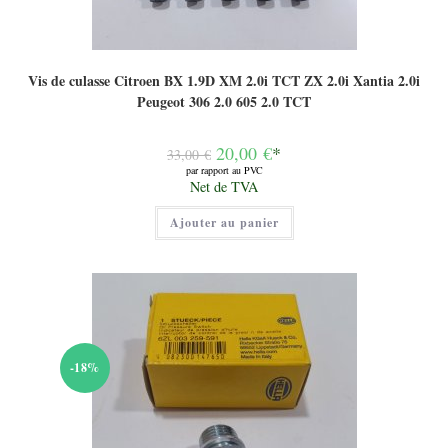
Vis de culasse Citroen BX 1.9D XM 2.0i TCT ZX 2.0i Xantia 2.0i
Peugeot 306 2.0 605 2.0 TCT
Le
20,00
€
*
33,00
€
prix
par rapport au PVC
initial
Le
Net de TVA
était :
prix
33,00 €.
actuel
Ajouter au panier
est :
20,00 €.
-18%