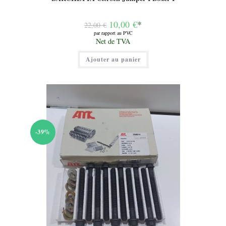
Le
10,00
€
*
22,00
€
prix
par rapport au PVC
initial
Le
Net de TVA
était :
prix
22,00 €.
actuel
Ajouter au panier
est :
10,00 €.
-39%