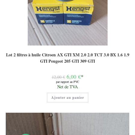
Lot 2 filtres à huile Citroen AX GTI XM 2.0 2.0 TCT 3.0 BX 1.6 1.9
GTI Peugeot 205 GTI 309 GTI
Le
6,00
€
*
12,00
€
prix
par rapport au PVC
initial
Le
Net de TVA
était :
prix
12,00 €.
actuel
Ajouter au panier
est :
6,00 €.