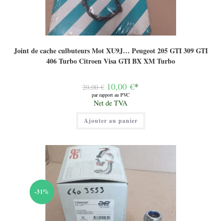
Joint de cache culbuteurs Mot XU9J… Peugeot 205 GTI 309 GTI
406 Turbo Citroen Visa GTI BX XM Turbo
Le
10,00
€
*
20,00
€
prix
par rapport au PVC
initial
Le
Net de TVA
était :
prix
20,00 €.
actuel
Ajouter au panier
est :
10,00 €.
-31%