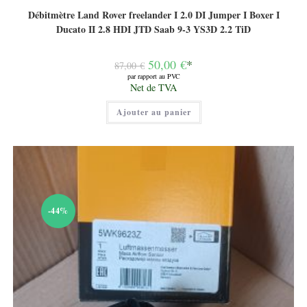
Débitmètre Land Rover freelander I 2.0 DI Jumper I Boxer I
Ducato II 2.8 HDI JTD Saab 9-3 YS3D 2.2 TiD
Le
50,00
€
*
87,00
€
prix
par rapport au PVC
initial
Le
Net de TVA
était :
prix
87,00 €.
actuel
Ajouter au panier
est :
50,00 €.
-44%