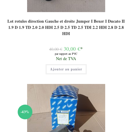
Lot rotules direction Gauche et droite Jumper I Boxer I Ducato II
1.9 D 1.9 TD 2.0 2.0 HDI 2.5 D 2.5 TD 2.5 TDI 2.2 HDI 2.8 D 2.8
HDI
Le
30,00
€
*
40,00
€
prix
par rapport au PVC
initial
Le
Net de TVA
était :
prix
40,00 €.
actuel
Ajouter au panier
est :
30,00 €.
-43%