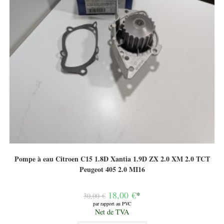
Pompe à eau Citroen C15 1.8D Xantia 1.9D ZX 2.0 XM 2.0 TCT
Peugeot 405 2.0 MI16
Le
18,00
€
*
30,00
€
prix
par rapport au PVC
initial
Le
Net de TVA
était :
prix
30,00 €.
actuel