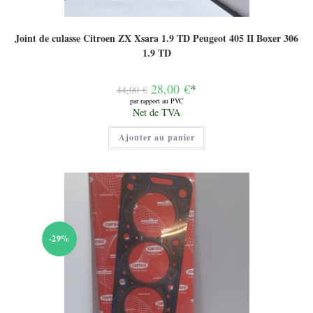
Joint de culasse Citroen ZX Xsara 1.9 TD Peugeot 405 II Boxer 306
1.9 TD
Le
28,00
€
*
44,00
€
prix
par rapport au PVC
initial
Le
Net de TVA
était :
prix
44,00 €.
actuel
Ajouter au panier
est :
28,00 €.
-29%