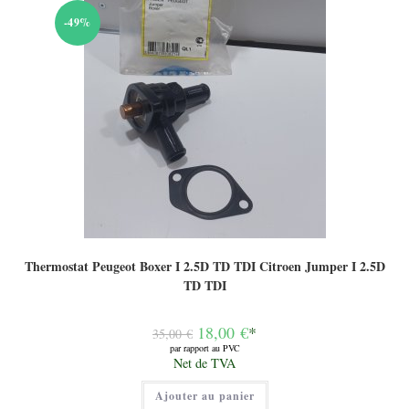
-49%
Thermostat Peugeot Boxer I 2.5D TD TDI Citroen Jumper I 2.5D
TD TDI
Le
18,00
€
*
35,00
€
prix
par rapport au PVC
initial
Le
Net de TVA
était :
prix
35,00 €.
actuel
Ajouter au panier
est :