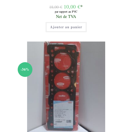
Le
10,00
€
*
18,00
€
prix
par rapport au PVC
initial
Le
Net de TVA
était :
prix
18,00 €.
actuel
Ajouter au panier
est :
10,00 €.
-36%