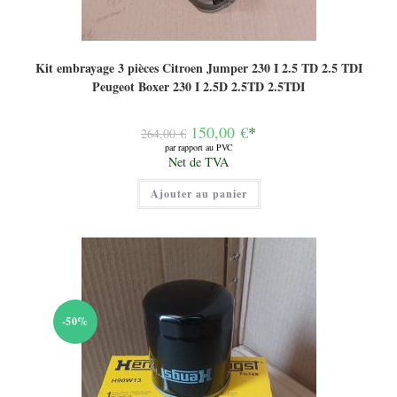
Kit embrayage 3 pièces Citroen Jumper 230 I 2.5 TD 2.5 TDI
Peugeot Boxer 230 I 2.5D 2.5TD 2.5TDI
Le
150,00
€
*
264,00
€
prix
par rapport au PVC
initial
Le
Net de TVA
était :
prix
264,00 €.
actuel
Ajouter au panier
est :
150,00 €.
-50%