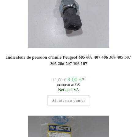
Indicateur de pression d’huile Peugeot 605 607 407 406 308 405 307
306 206 207 106 107
Le
9,00
€
*
11,00
€
prix
par rapport au PVC
initial
Le
Net de TVA
était :
prix
11,00 €.
actuel
Ajouter au panier
est :
9,00 €.