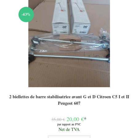
-43%
2 biellettes de barre stabilisatrice avant G et D Citroen C5 I et II
Peugeot 607
Le
20,00
€
*
35,00
€
prix
par rapport au PVC
initial
Le
Net de TVA
était :
prix
35,00 €.
actuel