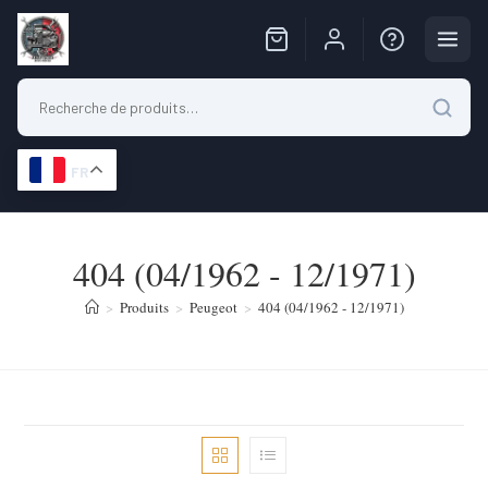
FR
Skip
to
404 (04/1962 - 12/1971)
content
>
Produits
>
Peugeot
>
404 (04/1962 - 12/1971)