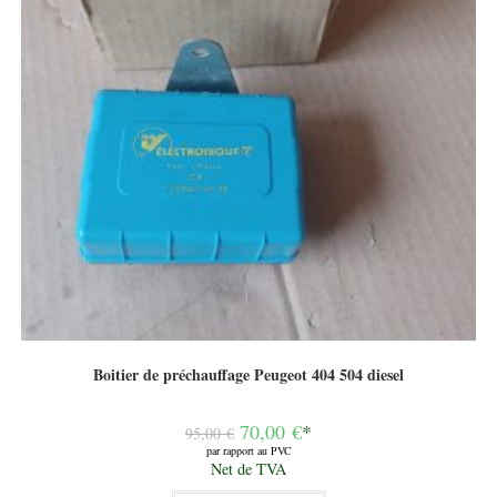
Boitier de préchauffage Peugeot 404 504 diesel
Le
70,00
€
*
95,00
€
prix
par rapport au PVC
initial
Le
Net de TVA
était :
prix
95,00 €.
actuel