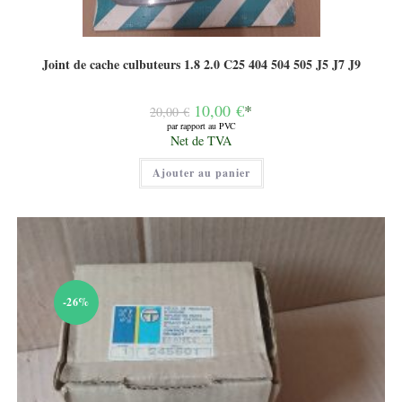
Joint de cache culbuteurs 1.8 2.0 C25 404 504 505 J5 J7 J9
Le
10,00
€
*
20,00
€
prix
par rapport au PVC
initial
Le
Net de TVA
était :
prix
20,00 €.
actuel
Ajouter au panier
est :
10,00 €.
-26%