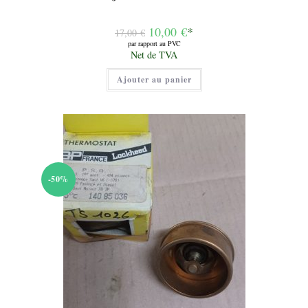
Le
10,00
€
*
17,00
€
prix
par rapport au PVC
initial
Le
Net de TVA
était :
prix
17,00 €.
actuel
Ajouter au panier
est :
10,00 €.
-50%