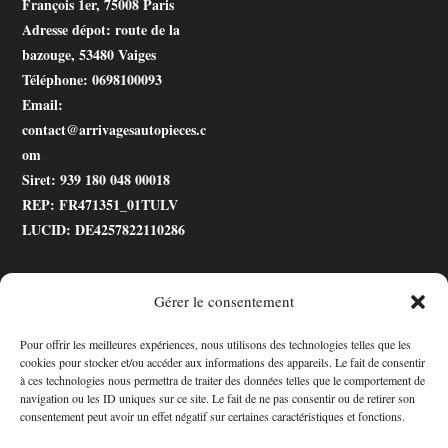
François 1er, 75008 Paris
Adresse dépot
: route de la
bazouge, 53480 Vaiges
Téléphone
: 0698100093
Email
:
contact@arrivagesautopieces.c
om
Siret
: 939 180 048 00018
REP
: FR471351_01TULV
LUCID
: DE4257822110286
Gérer le consentement
.gtranslate_wrapper
Pour offrir les meilleures expériences, nous utilisons des technologies telles que les
cookies pour stocker et/ou accéder aux informations des appareils. Le fait de consentir
Accessibilité
à ces technologies nous permettra de traiter des données telles que le comportement de
navigation ou les ID uniques sur ce site. Le fait de ne pas consentir ou de retirer son
consentement peut avoir un effet négatif sur certaines caractéristiques et fonctions.
Mon Compte
Contact