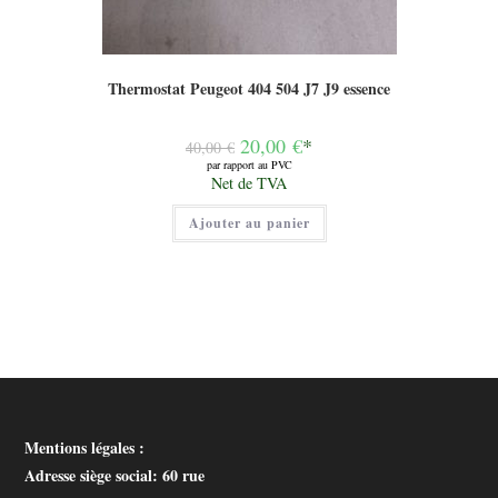
Thermostat Peugeot 404 504 J7 J9 essence
Le
20,00
€
*
40,00
€
prix
par rapport au PVC
initial
Le
Net de TVA
était :
prix
40,00 €.
actuel
Ajouter au panier
est :
20,00 €.
Mentions légales :
Adresse siège social
: 60 rue